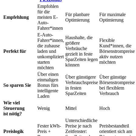
Empfohlen
für die
Für planbare
Für maximale
Empfehlung
meisten E-
Optimierung
Optimierung
Auto-
Fahrer*innen
E-Auto-
Haushalte, die
Fahrer*innen,
Flexible
größere
die zuhause
Kund*innen, die
Verbräuche
Perfekt für
laden und
Börsenstrompreise
gezielt in feste
unkompliziert
aktiv nutzen
SparZeiten legen
starten
möchten
können
möchten
Über einen
Über günstigere
Über günstige
einmaligen
Verbrauchspreise
Börsenstrompreise
So sparen Sie
Bonus fürs
in festen
bei flexiblem
intelligente
SparZeiten
Verbrauch
Laden
Wie viel
Steuerung
Wenig
Mittel
Hoch
ist nötig?
Unterschiedliche
Fester kWh-
Preise je nach
Preisbestandteil
Preislogik
Preis +
Zeitfenster:
orientiert sich am