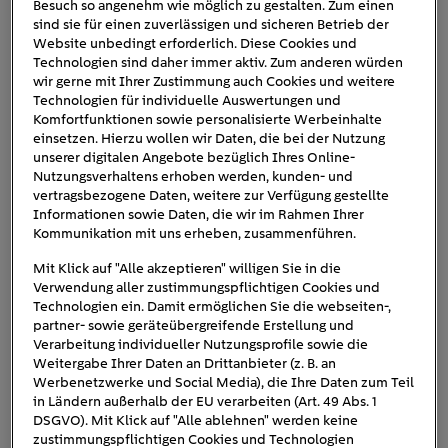
Besuch so angenehm wie möglich zu gestalten. Zum einen
nachträgliche Einbauen des Speichers mitunter etwas
sind sie für einen zuverlässigen und sicheren Betrieb der
kompliziert. Dabei kommt es darauf an, ob der Speicher
Website unbedingt erforderlich. Diese Cookies und
AC-seitig oder DC-seitig zu installiert werden soll:
Technologien sind daher immer aktiv. Zum anderen würden
wir gerne mit Ihrer Zustimmung auch Cookies und weitere
Technologien für individuelle Auswertungen und
AC-seitig:
Der Stromspeicher wird hinter dem
Komfortfunktionen sowie personalisierte Werbeinhalte
Wechselrichter angeschlossen, der Gleichstrom
einsetzen. Hierzu wollen wir Daten, die bei der Nutzung
aus der PV-Anlage wurde bereits in
unserer digitalen Angebote bezüglich Ihres Online-
Nutzungsverhaltens erhoben werden, kunden- und
Wechselstrom (engl.: AC) umgewandelt. Der
vertragsbezogene Daten, weitere zur Verfügung gestellte
Stromspeicher funktioniert unabhängig von der
Informationen sowie Daten, die wir im Rahmen Ihrer
PV-Anlage und kann bei Platzproblemen auch
Kommunikation mit uns erheben, zusammenführen.
etwas entfernt aufgebaut werden. Allerdings
Mit Klick auf "Alle akzeptieren" willigen Sie in die
muss der Strom zum Speichern wieder in
Verwendung aller zustimmungspflichtigen Cookies und
Gleichstrom umgewandelt werden. Durch jede
Technologien ein. Damit ermöglichen Sie die webseiten-,
partner- sowie geräteübergreifende Erstellung und
Wandlung sinkt der Wirkungsgrad um 2%.
Verarbeitung individueller Nutzungsprofile sowie die
DC-seitig:
Der Stromspeicher wird parallel zu
Weitergabe Ihrer Daten an Drittanbieter (z. B. an
den Solarmodulen angeschlossen und wird
Werbenetzwerke und Social Media), die Ihre Daten zum Teil
in Ländern außerhalb der EU verarbeiten (Art. 49 Abs. 1
direkt mit Gleichstrom (engl.: DC) aus der PV-
DSGVO). Mit Klick auf "Alle ablehnen" werden keine
Anlage aufgeladen. Das hat den Vorteil, dass
zustimmungspflichtigen Cookies und Technologien