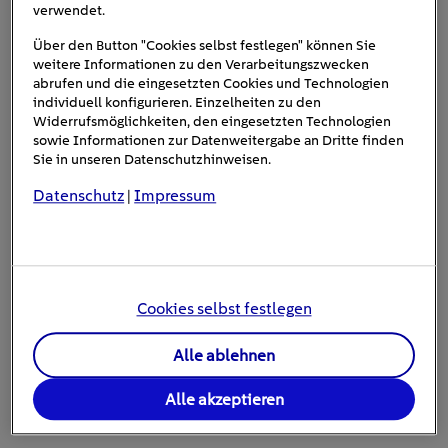
weniger Wandlungsverluste entstehen. Für den
verwendet.
Anschluss an das Hausstromnetz (Wechselstrom)
Über den Button "Cookies selbst festlegen" können Sie
muss allerdings der vorhandene Wechselrichter
weitere Informationen zu den Verarbeitungszwecken
durch einen Hybrid-Wechselrichter bzw. ein
abrufen und die eingesetzten Cookies und Technologien
individuell konfigurieren. Einzelheiten zu den
komplettes Hybrid-Speichersystem
Widerrufsmöglichkeiten, den eingesetzten Technologien
ausgetauscht werden. Dadurch kommen
sowie Informationen zur Datenweitergabe an Dritte finden
zusätzliche Kosten auf Sie zu. Die Anlagen sind
Sie in unseren Datenschutzhinweisen.
zwar kompakter, müssen aber in den meisten
Datenschutz
Impressum
|
Fällen am Ort des bisherigen PV-
Wechselrichters aufgestellt werden. Das kann
unter Umständen zu Konflikten in den
Aufstellbedingungen führen, da der typische
Cookies selbst festlegen
Temperaturbereich eines Speichers kleiner ist
als der eines reinen Wechselrichters. Bei der
Alle ablehnen
Entscheidung sollten Sie auch den Zustand und
die voraussichtliche Lebensdauer des aktuellen
Alle akzeptieren
Wechselrichters berücksichtigen.