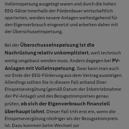
Volleinspeisung ausgelegt waren und durch die hohen
EEG-Sätze innerhalb der Förderdauer wirtschaftlich
operierten, werden neuere Anlagen weitestgehend für
den Eigenverbrauch eingesetzt und arbeiten daher mit
der Überschusseinspeisung.
Überschusseinspeisung ist die
Bei der
Nachrüstung relativ unkompliziert
, weil technisch
PV-
wenig umgebaut werden muss. Anders dagegen bei
Anlagen mit Volleinspeisung
. Zwar kann man auch
vor Ende der EEG-Förderung aus dem Vertrag aussteigen.
Allerdings sollten Sie in diesem Fall anhand Ihrer
Einspeisevergütung (gemäß Datum der Inbetriebnahme
der PV-Anlage) und des Bezugsstrompreises genau
ob sich der Eigenverbrauch finanziell
prüfen,
überhaupt
lohnt
. Dieser Fall tritt erst ein, wenn die
Einspeisevergütung niedriger als der Bezugsstrompreis
ist. Dazu kommen beim Wechsel zur