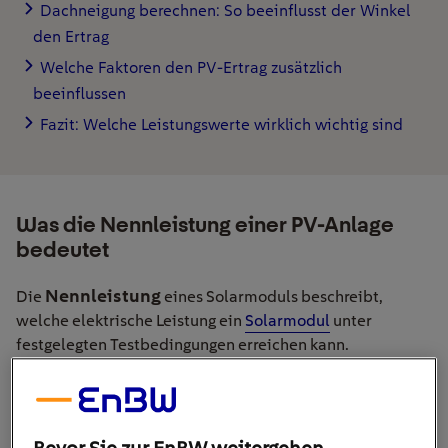
Dachneigung berechnen: So beeinflusst der Winkel
den Ertrag
Welche Faktoren den PV-Ertrag zusätzlich
beeinflussen
Fazit: Welche Leistungswerte wirklich wichtig sind
Was die Nennleistung einer PV-Anlage
bedeutet
Nennleistung
Die
eines Solarmoduls beschreibt,
welche elektrische Leistung ein
Solarmodul
unter
festgelegten Testbedingungen erreichen kann.
Wp
Angegeben wird sie meist in
– also Watt-Peak („Peak“
kWp
= Spitze). Bei größeren Anlagen ist
üblich, also
Kilowatt-Peak.