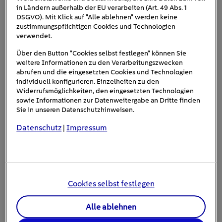
in Ländern außerhalb der EU verarbeiten (Art. 49 Abs. 1
Bruttoleistung
DSGVO). Mit Klick auf "Alle ablehnen" werden keine
zustimmungspflichtigen Cookies und Technologien
Ein Beispiel: Werden
24 Module mit jeweils
verwendet.
430 Wp
installiert, ergibt sich daraus:
Über den Button "Cookies selbst festlegen" können Sie
weitere Informationen zu den Verarbeitungszwecken
24 × 430 Wp = 10.320 Wp = 10,32 kWp
abrufen und die eingesetzten Cookies und Technologien
individuell konfigurieren. Einzelheiten zu den
Widerrufsmöglichkeiten, den eingesetzten Technologien
sowie Informationen zur Datenweitergabe an Dritte finden
Sie in unseren Datenschutzhinweisen.
20
Datenschutz
Impressum
|
430 Wp
8,6 kWp
Cookies selbst festlegen
Alle ablehnen
24