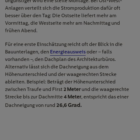
ungünstiger wird eine steile Montage. Bei Ost-West-
Anlagen verteilt sich die Stromproduktion dafür oft
besser über den Tag: Die Ostseite liefert mehr am
Vormittag, die Westseite mehr am Nachmittag und
frühen Abend.
Für eine erste Einschätzung reicht oft der Blick in die
Bauunterlagen, den
Energieausweis
oder
–
falls
vorhanden
–
, den Dachplan des Architekturbüros.
Alternativ lässt sich die Dachneigung aus dem
Höhenunterschied und der waagerechten Strecke
ableiten. Beispiel: Beträgt der Höhenunterschied
zwischen Traufe und First
2 Meter
und die waagerechte
Strecke bis zur Dachmitte
4 Meter
,
entspricht das einer
26,6 Grad.
Dachneigung von rund