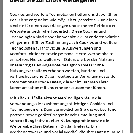
Bevor Sie zur EnBW weitergehen
Ein Beispiel: Hat ein Solarmodul eine Nennleistung von
455 Wp
, kann es unter genormten Bedingungen 455 Watt
Cookies und weitere Technologien helfen uns dabei, Ihren
Besuch so angenehm wie möglich zu gestalten. Zum einen
elektrische Leistung erzeugen. Diese Bedingungen heißen
sind sie für einen zuverlässigen und sicheren Betrieb der
Standard Test Conditions, kurz STC
. Dabei gelten
Website unbedingt erforderlich. Diese Cookies und
1.000 Watt Sonneneinstrahlung
drei feste Werte:
Technologien sind daher immer aktiv. Zum anderen würden
wir gerne mit Ihrer Zustimmung auch Cookies und weitere
pro Quadratmeter, 25 °C Zelltemperatur
und ein
Technologien für individuelle Auswertungen und
definiertes Sonnenlichtspektrum. So lassen sich
Komfortfunktionen sowie personalisierte Werbeinhalte
verschiedene Solarmodule miteinander vergleichen.
einsetzen. Hierzu wollen wir Daten, die bei der Nutzung
unserer digitalen Angebote bezüglich Ihres Online-
Von der Nenn- zur Bruttoleistung
Nutzungsverhaltens erhoben werden, kunden- und
vertragsbezogene Daten, weitere zur Verfügung gestellte
Informationen sowie Daten, die wir im Rahmen Ihrer
Die Bruttoleistung beschreibt, wie groß eine
PV-Anlage
Kommunikation mit uns erheben, zusammenführen.
insgesamt ist. Dieser Begriff ist auch bei der Registrierung
Mit Klick auf "Alle akzeptieren" willigen Sie in die
im Marktstammdatenregister relevant. Gemeint ist damit
Verwendung aller zustimmungspflichtigen Cookies und
die Summe der Nennleistungen aller verbauten Module.
Technologien ein. Damit ermöglichen Sie die webseiten-,
partner- sowie geräteübergreifende Erstellung und
Die Formel ist einfach:
Verarbeitung individueller Nutzungsprofile sowie die
Weitergabe Ihrer Daten an Drittanbieter (z. B. an
Werbenetzwerke und Social Media), die Ihre Daten zum Teil
Anzahl der Module × Nennleistung je Modul =