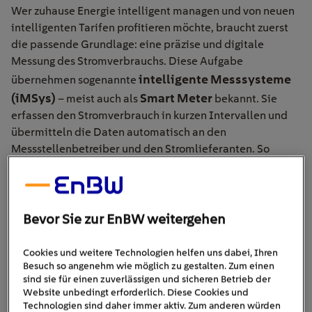
Wer zuhause Energie intelligent managen und von neuen
intelligenten Tarifen profitieren möchte, braucht zuerst
die passende Grundlage: eine präzise und digitale
Messung des Stromverbrauchs. Diese Aufgabe
intelligente Messsysteme
übernehmen sogenannte
(iMSys)
Smart Meter
– meist auch als
bekannt. Sie
erfassen den Stromverbrauch in kurzen Intervallen und
übermitteln die Daten automatisch an den
Messstellenbetreiber und den Stromlieferanten. So
entsteht ein detailliertes Verbrauchsprofil, das
Transparenz schafft und intelligente Tarife überhaupt
erst möglich macht.
Bevor Sie zur EnBW weitergehen
Cookies und weitere Technologien helfen uns dabei, Ihren
Besuch so angenehm wie möglich zu gestalten. Zum einen
sind sie für einen zuverlässigen und sicheren Betrieb der
Website unbedingt erforderlich. Diese Cookies und
Technologien sind daher immer aktiv. Zum anderen würden