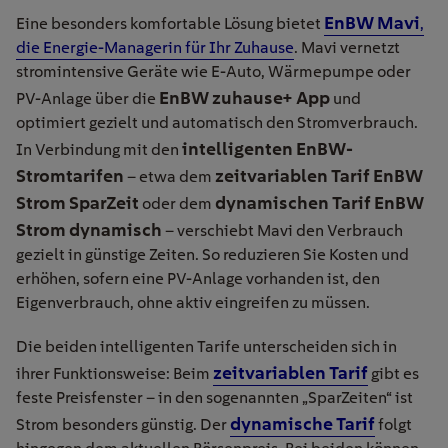
EnBW Mavi
Eine besonders komfortable Lösung bietet
,
die Energie-Managerin für Ihr Zuhause
. Mavi vernetzt
stromintensive Geräte wie E-Auto, Wärmepumpe oder
EnBW zuhause+ App
PV-Anlage über die
und
optimiert gezielt und automatisch den Stromverbrauch.
intelligenten EnBW-
In Verbindung mit den
Stromtarifen
zeitvariablen Tarif EnBW
– etwa dem
Strom SparZeit
dynamischen Tarif EnBW
oder dem
Strom dynamisch
– verschiebt Mavi den Verbrauch
gezielt in günstige Zeiten. So reduzieren Sie Kosten und
erhöhen, sofern eine PV-Anlage vorhanden ist, den
Eigenverbrauch, ohne aktiv eingreifen zu müssen.
Die beiden intelligenten Tarife unterscheiden sich in
zeitvariablen Tarif
ihrer Funktionsweise: Beim
gibt es
feste Preisfenster – in den sogenannten „SparZeiten“ ist
dynamische Tarif
Strom besonders günstig. Der
folgt