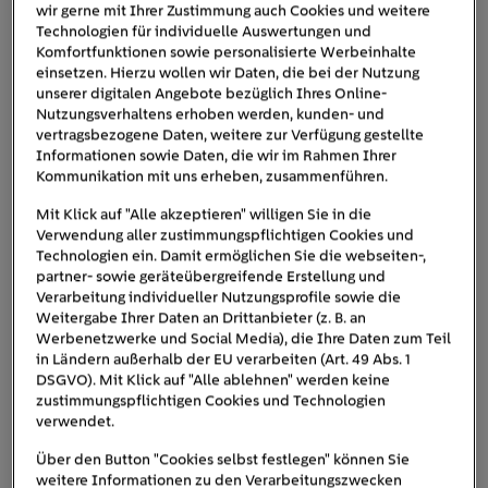
wir gerne mit Ihrer Zustimmung auch Cookies und weitere
Technologien für individuelle Auswertungen und
Komfortfunktionen sowie personalisierte Werbeinhalte
einsetzen. Hierzu wollen wir Daten, die bei der Nutzung
unserer digitalen Angebote bezüglich Ihres Online-
Nutzungsverhaltens erhoben werden, kunden- und
vertragsbezogene Daten, weitere zur Verfügung gestellte
Informationen sowie Daten, die wir im Rahmen Ihrer
Kommunikation mit uns erheben, zusammenführen.
Smart Meter erfassen und übermitteln den Stromverbrauch im
15-Minuten-Takt und helfen dabei, Stromkosten zu sparen.
Mit Klick auf "Alle akzeptieren" willigen Sie in die
Verwendung aller zustimmungspflichtigen Cookies und
Im Unterschied zu herkömmlichen Zählern oder
Technologien ein. Damit ermöglichen Sie die webseiten-,
„modernen“ Messeinrichtungen, die nur den
partner- sowie geräteübergreifende Erstellung und
Verarbeitung individueller Nutzungsprofile sowie die
Gesamtverbrauch anzeigen, können
intelligente Zähler
Weitergabe Ihrer Daten an Drittanbieter (z. B. an
alle 15 Minuten erfassen
den Stromverbrauch
und
Werbenetzwerke und Social Media), die Ihre Daten zum Teil
sicher übermitteln. Damit liefern sie die Basis für ein
in Ländern außerhalb der EU verarbeiten (Art. 49 Abs. 1
DSGVO). Mit Klick auf "Alle ablehnen" werden keine
gezieltes Energiemanagement – etwa in Verbindung mit
zustimmungspflichtigen Cookies und Technologien
intelligenten Stromtarifen oder automatisierten
verwendet.
Steuerungssystemen im Haushalt.
Über den Button "Cookies selbst festlegen" können Sie
weitere Informationen zu den Verarbeitungszwecken