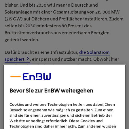
bisher. Und bis 2030 will man in Deutschland
Solaranlagen mit einer Gesamtleistung von 215.000 MW
(215 GW) auf Dächern und Freiflächen installieren. Zudem
sollen bis 2030 mindestens 80 Prozent des
Bruttostromverbrauchs aus erneuerbaren Energien
gedeckt werden.
Dafür braucht es eine Infrastruktur,
die Solarstrom
speichert
, einspeist und nutzbar macht. Obwohl hier
vor allem die Politik gefragt ist, stellen
Energieunternehmen wie EnBW die Weichen, um
Solarenergie günstig und effizient zur Verfügung zu
stellen.
Bevor Sie zur EnBW weitergehen
Cookies und weitere Technologien helfen uns dabei, Ihren
Besuch so angenehm wie möglich zu gestalten. Zum einen
sind sie für einen zuverlässigen und sicheren Betrieb der
Website unbedingt erforderlich. Diese Cookies und
Technologien sind daher immer aktiv. Zum anderen würden