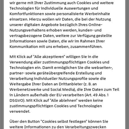
wir gerne mit Ihrer Zustimmung auch Cookies und weitere
Technologien für individuelle Auswertungen und
Komfortfunktionen sowie personalisierte Werbeinhalte
einsetzen. Hierzu wollen wir Daten, die bei der Nutzung
unserer digitalen Angebote bezüglich Ihres Online-
Nutzungsverhaltens erhoben werden, kunden- und
vertragsbezogene Daten, weitere zur Verfügung gestellte
Informationen sowie Daten, die wir im Rahmen Ihrer
Kommunikation mit uns erheben, zusammenführen.
Eigentümer*innen, die eine Solaranlage mieten, können sich auf
Mit Klick auf "Alle akzeptieren" willigen Sie in die
konstante Strompreise und umweltfreundliche Energie verlassen.
Verwendung aller zustimmungspflichtigen Cookies und
Technologien ein. Damit ermöglichen Sie die webseiten-,
Wie funktioniert die Solaranlagen-Miete?
partner- sowie geräteübergreifende Erstellung und
Verarbeitung individueller Nutzungsprofile sowie die
Wer
Solarenergie nutzen
will, kann Solaranlagen kaufen
Weitergabe Ihrer Daten an Drittanbieter (z. B. an
Werbenetzwerke und Social Media), die Ihre Daten zum Teil
oder Photovoltaik zur Miete beziehen.
Ein Vorteil:
Bei der
in Ländern außerhalb der EU verarbeiten (Art. 49 Abs. 1
Solaranlagenmiete fallen für Sie keine großen
DSGVO). Mit Klick auf "Alle ablehnen" werden keine
Anschaffungskosten wie beim Kauf einer Photovoltaik-
zustimmungspflichtigen Cookies und Technologien
Anlage an. Sie schließen einen Mietvertrag mit einem
verwendet.
Anbieter ab und zahlen eine für etwa 15 bis 20 Jahre
Über den Button "Cookies selbst festlegen" können Sie
monatliche Miete. Darin sind meistens die Kosten für
weitere Informationen zu den Verarbeitungszwecken