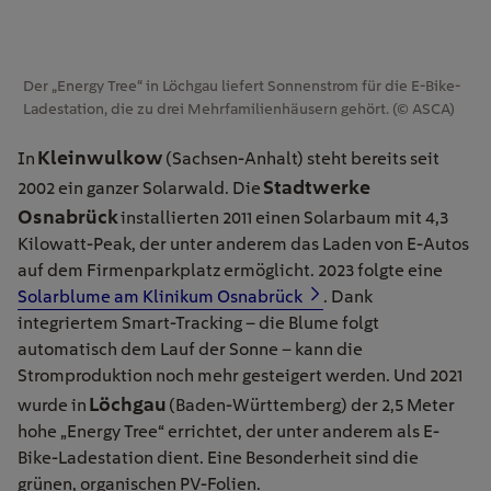
Der „Energy Tree“ in Löchgau liefert Sonnenstrom für die E-Bike-
Ladestation, die zu drei Mehrfamilienhäusern gehört. (© ASCA)
Kleinwulkow
In
(Sachsen-Anhalt) steht bereits seit
Stadtwerke
2002 ein ganzer Solarwald. Die
Osnabrück
installierten 2011 einen Solarbaum mit 4,3
Kilowatt-Peak, der unter anderem das Laden von E-Autos
auf dem Firmenparkplatz ermöglicht. 2023 folgte eine
Solarblume am Klinikum Osnabrück
. Dank
integriertem Smart-Tracking – die Blume folgt
automatisch dem Lauf der Sonne – kann die
Stromproduktion noch mehr gesteigert werden. Und 2021
Löchgau
wurde in
(Baden-Württemberg) der 2,5 Meter
hohe „Energy Tree“ errichtet, der unter anderem als E-
Bike-Ladestation dient. Eine Besonderheit sind die
grünen, organischen PV-Folien.