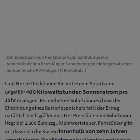
Der Solarbaum von PentaSolar kann aufgrund seiner
tannenähnlichen Form länger Sonnenenergie einfangen als eine
herkömmliche PV-Anlage. (© PentaSolar)
Laut Hersteller können Sie mit einem Solarbaum
400 Kilowattstunden Sonnenstrom pro
ungefähr
Jahr
erzeugen. Bei mehreren Solarbäumen bzw. der
Einbindung eines Batteriespeichers fällt der Ertrag
natürlich noch größer aus. Der Preis für einen Solarbaum
liegt bei 2.500 Euro zzgl. Mehrwertsteuer. PentaSolar gibt
innerhalb von zehn Jahren
an, dass sich die Kosten
amortisieren
. Eine
Förderung
ist allerdings meist nicht