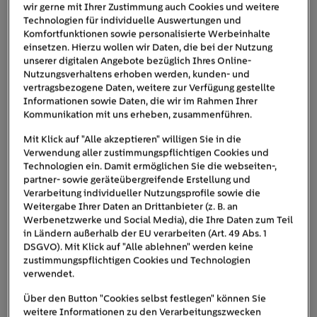
wir gerne mit Ihrer Zustimmung auch Cookies und weitere
sie von der Nützlichkeit von Sonnenstrom überzeugen
Technologien für individuelle Auswertungen und
sollen. Im Gegensatz dazu gibt es übrigens auch
Komfortfunktionen sowie personalisierte Werbeinhalte
einsetzen. Hierzu wollen wir Daten, die bei der Nutzung
sogenannte Solarfassaden, die sich unauffällig ins
unserer digitalen Angebote bezüglich Ihres Online-
Gesamtbild eines Hauses einfügen. Alle Infos dazu
Nutzungsverhaltens erhoben werden, kunden- und
finden Sie in unserem Artikel zu
innovativen Solar-
vertragsbezogene Daten, weitere zur Verfügung gestellte
Lösungen für Ihr Haus
.
Informationen sowie Daten, die wir im Rahmen Ihrer
Kommunikation mit uns erheben, zusammenführen.
Mit Klick auf "Alle akzeptieren" willigen Sie in die
Verwendung aller zustimmungspflichtigen Cookies und
Technologien ein. Damit ermöglichen Sie die webseiten-,
partner- sowie geräteübergreifende Erstellung und
Verarbeitung individueller Nutzungsprofile sowie die
Weitergabe Ihrer Daten an Drittanbieter (z. B. an
Werbenetzwerke und Social Media), die Ihre Daten zum Teil
in Ländern außerhalb der EU verarbeiten (Art. 49 Abs. 1
DSGVO). Mit Klick auf "Alle ablehnen" werden keine
zustimmungspflichtigen Cookies und Technologien
verwendet.
Über den Button "Cookies selbst festlegen" können Sie
weitere Informationen zu den Verarbeitungszwecken