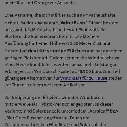
auch Blau und Orange zur Auswahl.
Eine Variante, die sich stärker auch an Privathaushalte
WindBush
richtet, ist der sogenannte „
“. Dieser besteht
aus zwölf bis 16 Aeroleafs und zwölf Photovoltaik-
Blättern, die Sonnenstrom liefern. Die kleinere
Ausführung (mit einer Höhe von 5,50 Metern) ist laut
ideal für sonnige Flächen
Hersteller
und hat nur einen
geringen Platzbedarf. Zudem können die Windbüsche zu
einer Hecke kombiniert werden, umso mehr Leistung zu
erbringen. Ein Windbusch kostet ab 18.900 Euro. Zum Teil
günstigere Alternativen für
Windkraft für zu Hause
stellen
wir Ihnen in einem weiteren Artikel vor.
Zur Steigerung der Effizienz wird der Windbusch
mittlerweile als Hybrid-Version angeboten. In dieser
Variante sind Solarpaneele unter jedem „Aeroleaf“ bzw
„Blatt“ des Busches angebracht. Durch die
Zusammenarbeit von Windkraft und Solar soll die