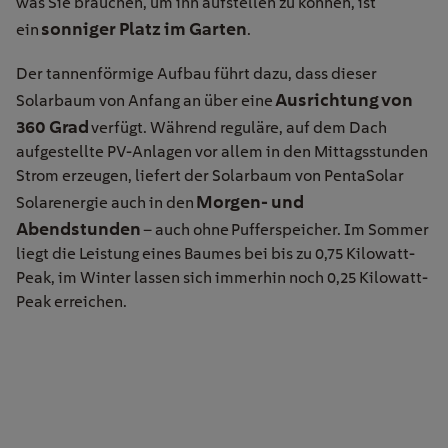
was Sie brauchen, um ihn aufstellen zu können, ist
sonniger Platz im Garten
ein
.
Der tannenförmige Aufbau führt dazu, dass dieser
Ausrichtung von
Solarbaum von Anfang an über eine
360 Grad
verfügt. Während reguläre, auf dem Dach
aufgestellte PV-Anlagen vor allem in den Mittagsstunden
Strom erzeugen, liefert der Solarbaum von PentaSolar
Morgen- und
Solarenergie auch in den
Abendstunden
– auch ohne Pufferspeicher. Im Sommer
liegt die Leistung eines Baumes bei bis zu 0,75 Kilowatt-
Peak, im Winter lassen sich immerhin noch 0,25 Kilowatt-
Peak erreichen.