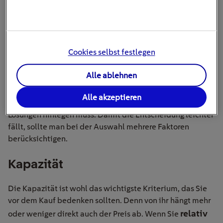
der Natur unterwegs sind und klimafreundlichen Strom nutzen
wollen.
Was sollte man beim Kauf beachten?
Cookies selbst festlegen
Wer sich für Solargeneratoren interessiert, findet
Alle ablehnen
diverse Modelle in den verschiedensten
Preisklassen
. Die Spanne reicht von rund 500 Euro bis zu
Alle akzeptieren
mehreren Zehntausend Euro, die man für Hightech-
Lösungen hinlegen muss. Damit die Entscheidung leichter
fällt, sollte man bei der Auswahl mehrere Faktoren
berücksichtigen.
Kapazität
Die Kapazität ist wohl das wichtigste Kriterium, das Sie
vor dem Kauf bedenken sollten. Denn von ihr hängt mehr
relativ
oder weniger direkt auch der Preis ab. Wenn Sie