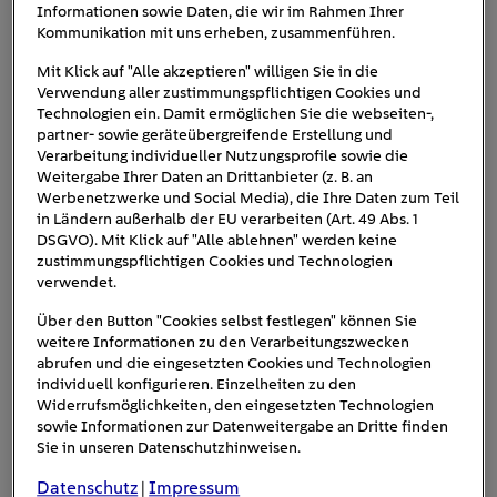
Informationen sowie Daten, die wir im Rahmen Ihrer
Anschlüsse. Als „mobile“ oder „tragbare Powerstation“
Kommunikation mit uns erheben, zusammenführen.
lassen sich die meisten Solargeneratoren auch gut im
Mit Klick auf "Alle akzeptieren" willigen Sie in die
Kofferraum des Autos transportieren . Das liegt daran,
Verwendung aller zustimmungspflichtigen Cookies und
dass sich die meisten Modelle einfach
Technologien ein. Damit ermöglichen Sie die webseiten-,
zusammenklappen lassen.
partner- sowie geräteübergreifende Erstellung und
Verarbeitung individueller Nutzungsprofile sowie die
Weitergabe Ihrer Daten an Drittanbieter (z. B. an
Werbenetzwerke und Social Media), die Ihre Daten zum Teil
in Ländern außerhalb der EU verarbeiten (Art. 49 Abs. 1
DSGVO). Mit Klick auf "Alle ablehnen" werden keine
zustimmungspflichtigen Cookies und Technologien
verwendet.
Über den Button "Cookies selbst festlegen" können Sie
weitere Informationen zu den Verarbeitungszwecken
abrufen und die eingesetzten Cookies und Technologien
individuell konfigurieren. Einzelheiten zu den
Widerrufsmöglichkeiten, den eingesetzten Technologien
sowie Informationen zur Datenweitergabe an Dritte finden
Sie in unseren Datenschutzhinweisen.
Datenschutz
Impressum
|
Solargeneratoren sind ideal fürs Campen und für alle, die gern in