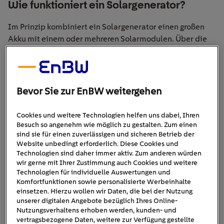
Wie funktioniert ein Solargenerator?
Im Prinzip kombiniert ein Solargenerator einen großen
Akku mit einem oder mehreren Solarmodulen. Über die
Solarzellen wird Sonnenlicht aufgenommen und in
Gleichstrom umgewandelt, der anschließend im Akku
große Vorteil gegenüber
gespeichert wird. Der
einem Diesel- oder Benzin-Generator
: Es wird kein
Bevor Sie zur EnBW weitergehen
Kraftstoff verbrannt, durch den stinkende Abgase
entstehen könnten. Stattdessen wird der benötigte Strom
Cookies und weitere Technologien helfen uns dabei, Ihren
Besuch so angenehm wie möglich zu gestalten. Zum einen
klimafreundlich erzeugt.
sind sie für einen zuverlässigen und sicheren Betrieb der
Website unbedingt erforderlich. Diese Cookies und
Solargeneratoren stellen so etwas wie die XXL-Version
Technologien sind daher immer aktiv. Zum anderen würden
einer
Powerbank
dar, mit der man sein Handy oder einen
wir gerne mit Ihrer Zustimmung auch Cookies und weitere
Laptop aufladen kann. Der Unterschied: Will man Strom
Technologien für individuelle Auswertungen und
Komfortfunktionen sowie personalisierte Werbeinhalte
entnehmen, wird dieser über einen Wechselrichter in
einsetzen. Hierzu wollen wir Daten, die bei der Nutzung
Wechselstrom umgewandelt. Solargeneratoren verfügen
unserer digitalen Angebote bezüglich Ihres Online-
eine oder mehrere 230-V-
in der Regel über
Nutzungsverhaltens erhoben werden, kunden- und
vertragsbezogene Daten, weitere zur Verfügung gestellte
Steckdosen
, dazu kommen häufig USB- oder 12-V-