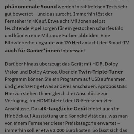
phänomenale Sound
werden in zahlreichen Tests sehr
gut bewertet – und das zurecht. Immerhin löst der
Fernseher in 4K auf. Etwa acht Millionen selbst
leuchtende Pixel sorgen für ein gestochen scharfes Bild
und können eine Milliarde Farben abbilden. Eine
Bildwiederholungsrate von 120 Hertz macht den Smart-TV
auch für Gamer*innen
interessant.
Darüber hinaus überzeugt das Gerät mit HDR, Dolby
Twin-Triple-Tuner
Vision und Dolby Atmos. Über ein
Programm können Sie ein Programm auf USB aufnehmen
und gleichzeitig etwas anderes anschauen. Apropos USB:
Hiervon stehen Ihnen gleich drei Anschlüsse zur
Verfügung, für HDMI bietet der LG-Fernseher vier
4K-taugliche Gerät
Anschlüsse. Das
bietet auch im
Hinblick auf Ausstattung und Konnektivität das, was man
von einem Fernseher dieser Preiskategorie erwartet –
immerhin soll er etwa 2.000 Euro kosten. So lässt sich das