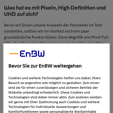
Was hat es mit Pixeln, High Definition und
UHD auf sich?
Bevor wir Ihnen unsere Auswahl der Fernseher im Test
vorstellen, sollten wir im Vorfeld noch ein paar
grundsätzliche Punkte klären. Denn Begriffe wie Pixel Full
HD oder 4K werden Ihnen immer wieder über den Weg
laufen. Da kann es nicht schaden, einen Überblick über
wichtigsten Begriffe
die
zu bekommen:
Bevor Sie zur EnBW weitergehen
Die
Auflösung
eines Fernsehers bestimmt, wie
detailreich und scharf er die Bilder darstellt. Die
Cookies und weitere Technologien helfen uns dabei, Ihren
Maßeinheit zur Bestimmung der Auflösung sind
Besuch so angenehm wie möglich zu gestalten. Zum einen
Pixel. Dabei handelt es sich um winzige
sind sie für einen zuverlässigen und sicheren Betrieb der
Bildpunkte – die im besten Fall nicht mit dem
Website unbedingt erforderlich. Diese Cookies und
Technologien sind daher immer aktiv. Zum anderen würden
bloßen Auge zu erkennen sind. Grundsätzlich
wir gerne mit Ihrer Zustimmung auch Cookies und weitere
gilt: Je höher die Auflösung, desto schärfer das
Technologien für individuelle Auswertungen und
Bild.
Komfortfunktionen sowie personalisierte Werbeinhalte