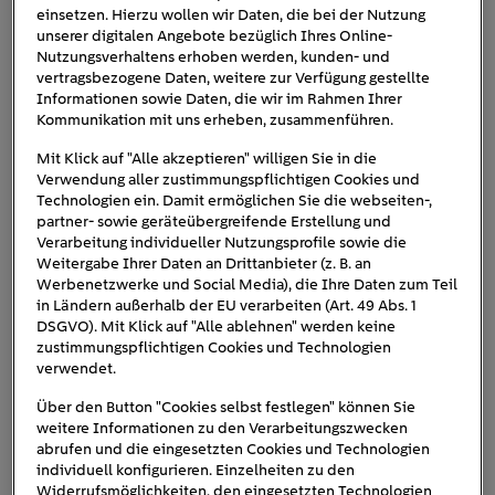
einsetzen. Hierzu wollen wir Daten, die bei der Nutzung
Die Bezeichnung
HD bzw. High Definition
wurde
unserer digitalen Angebote bezüglich Ihres Online-
eingeführt, um die deutlich bessere Darstellung
Nutzungsverhaltens erhoben werden, kunden- und
des Fernsehbildes von der bis dato
vertragsbezogene Daten, weitere zur Verfügung gestellte
Informationen sowie Daten, die wir im Rahmen Ihrer
gebräuchlichen Auflösung von Standard-TVs,
Kommunikation mit uns erheben, zusammenführen.
kurz SD-TVs, abzugrenzen. High Definition
beginnt bei einer Auflösung von mindestens
Mit Klick auf "Alle akzeptieren" willigen Sie in die
Verwendung aller zustimmungspflichtigen Cookies und
1.280 x 720 Pixeln.
Technologien ein. Damit ermöglichen Sie die webseiten-,
Bei
Full HD
handelt es sich um die aktuell am
partner- sowie geräteübergreifende Erstellung und
häufigsten genutzte Auflösung. Sie beträgt 1.920
Verarbeitung individueller Nutzungsprofile sowie die
Weitergabe Ihrer Daten an Drittanbieter (z. B. an
x 1.080 Pixel. Ein Full-HD-Fernseher verfügt also
Werbenetzwerke und Social Media), die Ihre Daten zum Teil
über eine sehr scharfe und detailreiche
in Ländern außerhalb der EU verarbeiten (Art. 49 Abs. 1
Auflösung.
DSGVO). Mit Klick auf "Alle ablehnen" werden keine
zustimmungspflichtigen Cookies und Technologien
4K oder UHD
ist der neue Standard für die
verwendet.
Auflösung bei TV-Geräten. Mit 3.840 x 2.160 Pixel
ist 4K beziehungsweise UHD nochmal eine
Über den Button "Cookies selbst festlegen" können Sie
weitere Informationen zu den Verarbeitungszwecken
ganze Ecke schärfer und detailreicher als Full
abrufen und die eingesetzten Cookies und Technologien
HD. Da viele ältere Filme allerdings noch in Full
individuell konfigurieren. Einzelheiten zu den
HD aufgenommen wurden, kommt bei der neuen
Widerrufsmöglichkeiten, den eingesetzten Technologien