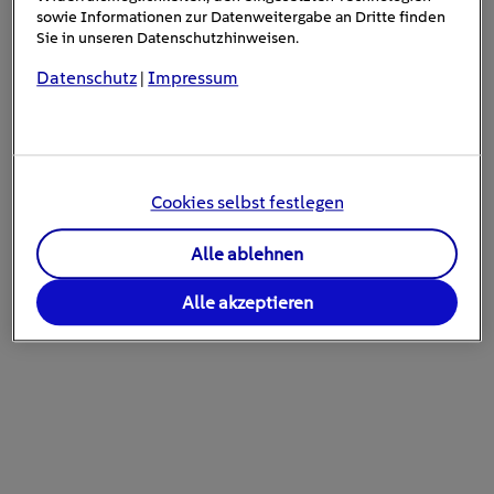
sowie Informationen zur Datenweitergabe an Dritte finden
Technik oft das sogenannte 4K-Upscaling zum
Sie in unseren Datenschutzhinweisen.
Einsatz. Das bedeutet, dass das Filmmaterial
Datenschutz
Impressum
von Full HD hochgerechnet wird. Dies sieht dann
|
zwar besser aus als das ursprüngliche Full-HD-
Material, kann aber mit echtem (nativem) 4K
nicht mithalten.
Cookies selbst festlegen
Alle ablehnen
Alle akzeptieren