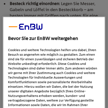
Besteck richtig einordnen
: Legen Sie Messer,
Gabeln und Löffel in den Besteckkorb – am
besten immer mit Griffen nach unten, für eine
möglichst gründliche Reinigung. Bei spitzen
Messern ist Vorsicht geboten, dass Sie beim
Ausräumen nicht in die Klinge greifen. Viele
Bevor Sie zur EnBW weitergehen
Maschinen haben dafür spezielle Einsätze oder
Schubladen, die eine noch bessere Reinigung
Cookies und weitere Technologien helfen uns dabei, Ihren
ermöglichen.
Besuch so angenehm wie möglich zu gestalten. Zum einen
Abstand einhalten
: Vermeiden Sie, dass sich
sind sie für einen zuverlässigen und sicheren Betrieb der
Geschirrteile berühren, da dies den Wasserfluss
Website unbedingt erforderlich. Diese Cookies und
Technologien sind daher immer aktiv. Zum anderen würden
behindern kann. Gleichzeitig sollte die Maschine
wir gerne mit Ihrer Zustimmung auch Cookies und weitere
nicht überladen werden, da dies die
Technologien für individuelle Auswertungen und
Reinigungsleistung beeinträchtigt.
Komfortfunktionen sowie personalisierte Werbeinhalte
einsetzen. Hierzu wollen wir Daten, die bei der Nutzung
Schrägstellen für optimale Reinigung
: Große
unserer digitalen Angebote bezüglich Ihres Online-
Teller und Schüsseln sollten leicht schräg gestellt
Nutzungsverhaltens erhoben werden, kunden- und
werden, damit das Wasser überall hinkommt
vertragsbezogene Daten, weitere zur Verfügung gestellte
Informationen sowie Daten, die wir im Rahmen Ihrer
und Restwasser abfließen kann.