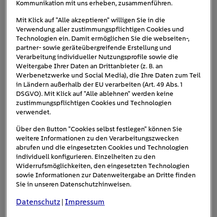
Kommunikation mit uns erheben, zusammenführen.
Plastik oben platzieren
: Leichte Kunststoffteile
wie Dosen oder Deckel gehören in den oberen
Mit Klick auf "Alle akzeptieren" willigen Sie in die
Verwendung aller zustimmungspflichtigen Cookies und
Korb, da sie sich durch die Hitze unten
Technologien ein. Damit ermöglichen Sie die webseiten-,
verformen könnten. Achten Sie darauf, dass sie
partner- sowie geräteübergreifende Erstellung und
sicher fixiert sind, um nicht im Innenraum hin
Verarbeitung individueller Nutzungsprofile sowie die
Weitergabe Ihrer Daten an Drittanbieter (z. B. an
und her zu rutschen.
Werbenetzwerke und Social Media), die Ihre Daten zum Teil
Filter nicht blockieren
: Stellen Sie sicher, dass
in Ländern außerhalb der EU verarbeiten (Art. 49 Abs. 1
keine großen Teile den Zugang zum Filter
DSGVO). Mit Klick auf "Alle ablehnen" werden keine
zustimmungspflichtigen Cookies und Technologien
blockieren, da dies die Wasserzirkulation
verwendet.
beeinträchtigen könnte.
Über den Button "Cookies selbst festlegen" können Sie
weitere Informationen zu den Verarbeitungszwecken
abrufen und die eingesetzten Cookies und Technologien
individuell konfigurieren. Einzelheiten zu den
Widerrufsmöglichkeiten, den eingesetzten Technologien
sowie Informationen zur Datenweitergabe an Dritte finden
Sie in unseren Datenschutzhinweisen.
Datenschutz
Impressum
|