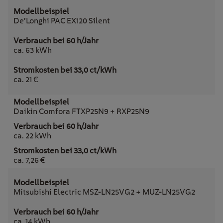
De’Longhi PAC EX120 Silent
ca. 63 kWh
ca. 21 €
Daikin Comfora FTXP25N9 + RXP25N9
ca. 22 kWh
ca. 7,26 €
Mitsubishi Electric MSZ-LN25VG2 + MUZ-LN25VG2
ca. 14 kWh