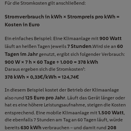
Für die Stromkosten gilt anschließend:
Stromverbrauch in kWh × Strompreis pro kWh =
Kosten in Euro
900 Watt
Ein einfaches Beispiel: Eine Klimaanlage mit
7 Stunden
60
läuft an heißen Tagen jeweils
.Wird sie an
Tagen im Jahr
genutzt, ergibt sich folgender Verbrauch:
900 W × 7 h × 60 Tage ÷ 1.000 = 378 kWh
Daraus ergeben sich die Stromkosten¹:
378 kWh × 0,33€/kWh = 124,74€
In diesem Beispiel kostet der Betrieb der Klimaanlage
125 Euro pro Jahr
also rund
. Läuft das Gerät länger oder
hat es eine höhere Leistungsaufnahme, steigen die Kosten
1.500 Watt
entsprechend. Eine mobile Klimaanlage mit
,
die ebenfalls 7 Stunden am Tag an 60 Tagen läuft, würde
630 kWh
208
bereits
verbrauchen – und damit rund