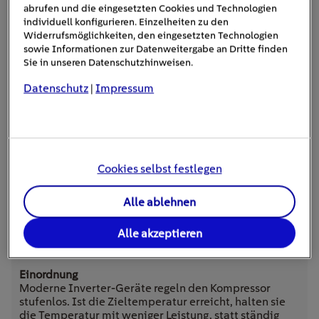
nachströmen – die Anlage muss häufiger nachkühlen.
abrufen und die eingesetzten Cookies und Technologien
individuell konfigurieren. Einzelheiten zu den
Widerrufsmöglichkeiten, den eingesetzten Technologien
Split-Klimaanlage
sowie Informationen zur Datenweitergabe an Dritte finden
Sie in unseren Datenschutzhinweisen.
ca. 0,8–1,5 kWh
Datenschutz
Impressum
|
Innen- und Außengerät sind getrennt. Die Wärme wird
effizienter nach außen transportiert, zudem können
viele Geräte ihre Leistung anpassen, statt dauerhaft
mit voller Kraft zu laufen.
Cookies selbst festlegen
Alle ablehnen
Sehr effizientes Splitgerät
Alle akzeptieren
ca. 0,25–0,6 kWh
Moderne Inverter-Geräte regeln den Kompressor
stufenlos. Ist die Zieltemperatur erreicht, halten sie
die Temperatur mit weniger Leistung, statt ständig