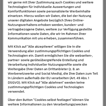
0,8 und 2,5
Viele Klimaanlagen benötigen zwischen
wir gerne mit Ihrer Zustimmung auch Cookies und weitere
Kilowatt Strom pro Betriebsstunde
Technologien für individuelle Auswertungen und
, moderne
Komfortfunktionen sowie personalisierte Werbeinhalte
Inverter-Geräte liegen zum Teil noch darunter. Als grobe
einsetzen. Hierzu wollen wir Daten, die bei der Nutzung
Orientierung haben wir typische Angaben nach
unserer digitalen Angebote bezüglich Ihres Online-
Gerätetyp aufgeschlüsselt. Wie hoch der Stromverbrauch
Nutzungsverhaltens erhoben werden, kunden- und
vertragsbezogene Daten, weitere zur Verfügung gestellte
Ihrer Klimaanlage genau ausfällt, steht meist auf dem
Informationen sowie Daten, die wir im Rahmen Ihrer
Typenschild, im Datenblatt oder in der
Kommunikation mit uns erheben, zusammenführen.
Bedienungsanleitung.
Mit Klick auf "Alle akzeptieren" willigen Sie in die
Verwendung aller zustimmungspflichtigen Cookies und
Technologien ein. Damit ermöglichen Sie die webseiten-,
partner- sowie geräteübergreifende Erstellung und
Verarbeitung individueller Nutzungsprofile sowie die
Mobile Klimaanlage
Weitergabe Ihrer Daten an Drittanbieter (z. B. an
Werbenetzwerke und Social Media), die Ihre Daten zum Teil
in Ländern außerhalb der EU verarbeiten (Art. 49 Abs. 1
ca. 1,0–2,5 kWh
DSGVO). Mit Klick auf "Alle ablehnen" werden keine
zustimmungspflichtigen Cookies und Technologien
verwendet.
Das Gerät kühlt aktiv per Kompressor und führt warme
Abluft über einen Schlauch nach draußen. Dadurch
Über den Button "Cookies selbst festlegen" können Sie
kann warme Luft aus Nebenräumen oder von außen
weitere Informationen zu den Verarbeitungszwecken