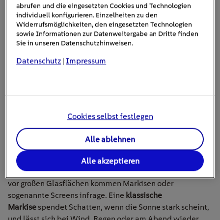
abrufen und die eingesetzten Cookies und Technologien
länger kühl. Innenrollos oder Vorhänge können
individuell konfigurieren. Einzelheiten zu den
zwar blenden
des Licht reduzieren, gegen aufgeheizte
Widerrufsmöglichkeiten, den eingesetzten Technologien
Scheiben kommen sie aber nur begrenzt an.
sowie Informationen zur Datenweitergabe an Dritte finden
Sie in unseren Datenschutzhinweisen.
Besonders wirksam sind
Rollläden, Jalousien und
Datenschutz
Impressum
|
Senkrechtmarkisen
. Außenrollläden dunkeln stark ab und
eignen sich gut für Schlafräume, Kinderzimmer oder
Dachfenster. Jalousien bzw. Außenraffstores sind
flexibler: Ihre Lamellen lassen sich so einstellen, dass
Tageslicht in den Raum fällt, direkte Sonne aber draußen
Cookies selbst festlegen
bleibt. Das ist praktisch fürs Wohn- und
Arbeitszimmer, aber auch für die Küche, wo es hell
Alle ablehnen
bleiben soll, ohne dass sich der Raum unnötig aufheizt.
Alle akzeptieren
Für Terrassen und Balkone, aber auch
vor großen Glasflächen kommen Markisen oder
sogenannte Screens infrage. Eine
klassische
Markise
spendet Schatten, wenn die Sonne stark scheint,
und lässt sich bei Wind, Regen oder am Abend wieder