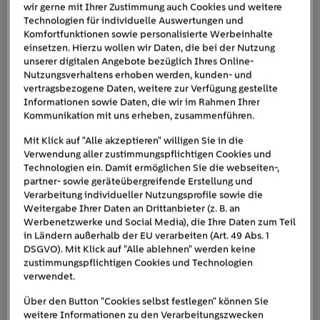
wir gerne mit Ihrer Zustimmung auch Cookies und weitere
Technologien für individuelle Auswertungen und
Komfortfunktionen sowie personalisierte Werbeinhalte
einsetzen. Hierzu wollen wir Daten, die bei der Nutzung
unserer digitalen Angebote bezüglich Ihres Online-
Nutzungsverhaltens erhoben werden, kunden- und
vertragsbezogene Daten, weitere zur Verfügung gestellte
Informationen sowie Daten, die wir im Rahmen Ihrer
Kommunikation mit uns erheben, zusammenführen.
Mit Klick auf "Alle akzeptieren" willigen Sie in die
Verwendung aller zustimmungspflichtigen Cookies und
Technologien ein. Damit ermöglichen Sie die webseiten-,
Für Terrassen und Balkone sind ausfahrbare Markisen ein guter
partner- sowie geräteübergreifende Erstellung und
(und bewährter) Sonnenschutz.
Verarbeitung individueller Nutzungsprofile sowie die
Weitergabe Ihrer Daten an Drittanbieter (z. B. an
Beschattung fürs Haus: Außensysteme
Werbenetzwerke und Social Media), die Ihre Daten zum Teil
bewirken am meisten
in Ländern außerhalb der EU verarbeiten (Art. 49 Abs. 1
DSGVO). Mit Klick auf "Alle ablehnen" werden keine
zustimmungspflichtigen Cookies und Technologien
Wenn Sie beim eigenen Haus frei planen können, lohnt
verwendet.
sich der Blick nach draußen. Denn außenliegende
Beschattung
fängt die Sonne ab
, bevor sie auf die
Über den Button "Cookies selbst festlegen" können Sie
weitere Informationen zu den Verarbeitungszwecken
Fensterscheibe trifft. Der Raum dahinter bleibt dadurch