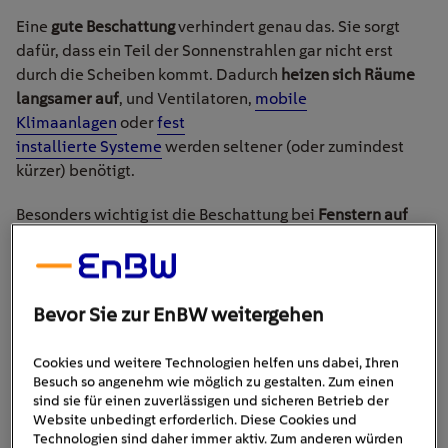
Eine
gute Beschattung
verhindert genau das. Sie sorgt
dafür, dass ein Teil der Sonnenstrahlen gar nicht erst
durch die Scheiben kommt. Dadurch
heizen sich Räume
langsamer auf
, und Ventilatoren,
mobile
Klimaanlagen
oder
fest
installierte Systeme
werden seltener (oder zumindest
kürzer) benötigt.
Besonders wichtig ist die Beschattung bei
Fenstern auf
der Süd- und Westseite
. Dort strahlt die Sonne lange und
intensiv auf das Gebäude. Wer diese Bereiche tagsüber
konsequent verschattet und nachts kühlere Luft
hereinlässt, kommt meist angenehmer durch heiße
Bevor Sie zur EnBW weitergehen
Phasen – und das mit wenig oder sogar ganz ohne
zusätzlichen Energieaufwand.
Cookies und weitere Technologien helfen uns dabei, Ihren
Besuch so angenehm wie möglich zu gestalten. Zum einen
sind sie für einen zuverlässigen und sicheren Betrieb der
Website unbedingt erforderlich. Diese Cookies und
Technologien sind daher immer aktiv. Zum anderen würden