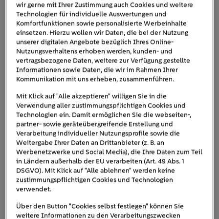
wir gerne mit Ihrer Zustimmung auch Cookies und weitere
daher: Erst ab Mitte 2026 bzw. Mitte 2028 ist der Einbau
Technologien für individuelle Auswertungen und
von Heizsystemen, die ausschließlich mit Gas betrieben
Komfortfunktionen sowie personalisierte Werbeinhalte
einsetzen. Hierzu wollen wir Daten, die bei der Nutzung
werden, nicht mehr gestattet. Eine bestehende
unserer digitalen Angebote bezüglich Ihres Online-
Gasheizung dürfen Sie jedoch weiterhin nutzen und bei
Nutzungsverhaltens erhoben werden, kunden- und
Austauschpflicht
Defekten auch reparieren lassen. Die
vertragsbezogene Daten, weitere zur Verfügung gestellte
Informationen sowie Daten, die wir im Rahmen Ihrer
greift nur, wenn eine Reparatur nicht mehr möglich ist –
Kommunikation mit uns erheben, zusammenführen.
im Fachjargon „Totalhavarie“ genannt.
Mit Klick auf "Alle akzeptieren" willigen Sie in die
Achtung
Verwendung aller zustimmungspflichtigen Cookies und
: Bleibt es bei den aktuellen Plänen der
Technologien ein. Damit ermöglichen Sie die webseiten-,
Bundesregierung, wird der Einsatz fossiler Brennstoffe
partner- sowie geräteübergreifende Erstellung und
wie Erdgas für Heizungen ab 2045 gänzlich untersagt.
Verarbeitung individueller Nutzungsprofile sowie die
Diese Regelung ändert übrigens nichts an der
Weitergabe Ihrer Daten an Drittanbieter (z. B. an
Werbenetzwerke und Social Media), die Ihre Daten zum Teil
bestehenden Vorschrift des GEG, nach der bestimmte
in Ländern außerhalb der EU verarbeiten (Art. 49 Abs. 1
Heizkessel, die älter als 30 Jahre sind, ausgetauscht
DSGVO). Mit Klick auf "Alle ablehnen" werden keine
werden müssen.
zustimmungspflichtigen Cookies und Technologien
verwendet.
Bis zur Fertigstellung und Bekanntgabe der kommunalen
Über den Button "Cookies selbst festlegen" können Sie
Wärmeplanung Ihrer Stadt oder Gemeinde können Sie
weitere Informationen zu den Verarbeitungszwecken