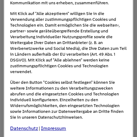
oder „Wie viel Grad sind es im Bad?“
Kommunikation mit uns erheben, zusammenführen.
Mit Klick auf "Alle akzeptieren" willigen Sie in die
Voraussetzung für all das ist, dass die
Geräte miteinander
Verwendung aller zustimmungspflichtigen Cookies und
kompatibel
sind und über eine zentrale Plattform, meist
Technologien ein. Damit ermöglichen Sie die webseiten-,
eine App, miteinander verbunden werden. Neue
partner- sowie geräteübergreifende Erstellung und
Verarbeitung individueller Nutzungsprofile sowie die
Standards helfen dabei, herstellerübergreifende
Weitergabe Ihrer Daten an Drittanbieter (z. B. an
Verbindungen zu ermöglichen.
Werbenetzwerke und Social Media), die Ihre Daten zum Teil
in Ländern außerhalb der EU verarbeiten (Art. 49 Abs. 1
DSGVO). Mit Klick auf "Alle ablehnen" werden keine
zustimmungspflichtigen Cookies und Technologien
verwendet.
Über den Button "Cookies selbst festlegen" können Sie
weitere Informationen zu den Verarbeitungszwecken
abrufen und die eingesetzten Cookies und Technologien
individuell konfigurieren. Einzelheiten zu den
Widerrufsmöglichkeiten, den eingesetzten Technologien
sowie Informationen zur Datenweitergabe an Dritte finden
Sie in unseren Datenschutzhinweisen.
IHR STROM, IHRE ERSPARNISSE
Datenschutz
Impressum
|
Strom nutzen, wenn er