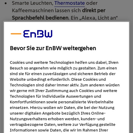
Smarte Leuchten,
Thermostate
oder
Kaffeemaschinen lassen sich
direkt per
Sprachbefehl bedienen
. Ein „Alexa, Licht an“
oder „Hey Google, stelle die Temperatur auf 22
Grad“ reicht aus und die Technik erledigt den
Rest.
Auch
ganze Szenarien lassen sich starten
: Mit
Bevor Sie zur EnBW weitergehen
dem Kommando „Guten Morgen“ fahren
beispielsweise die Rollläden hoch, das Licht
Cookies und weitere Technologien helfen uns dabei, Ihren
Besuch so angenehm wie möglich zu gestalten. Zum einen
geht an, und der Lieblingsradiosender beginnt zu
sind sie für einen zuverlässigen und sicheren Betrieb der
spielen. Diese sogenannten Routinen können
Website unbedingt erforderlich. Diese Cookies und
individuell angepasst werden – auf Uhrzeit,
Technologien sind daher immer aktiv. Zum anderen würden
wir gerne mit Ihrer Zustimmung auch Cookies und weitere
Bewegung oder Tageslicht.
Technologien für individuelle Auswertungen und
Praktisch ist auch der Fernzugriff
: Wer
Komfortfunktionen sowie personalisierte Werbeinhalte
unterwegs ist, kann
Heizungen
regulieren oder
einsetzen. Hierzu wollen wir Daten, die bei der Nutzung
unserer digitalen Angebote bezüglich Ihres Online-
prüfen, ob die Haustür wirklich abgeschlossen
Nutzungsverhaltens erhoben werden, kunden- und
ist. Einige Assistenten beantworten zudem
vertragsbezogene Daten, weitere zur Verfügung gestellte
Fragen wie: „Ist das Licht im Wohnzimmer aus?“
Informationen sowie Daten, die wir im Rahmen Ihrer