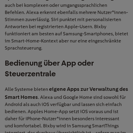
auch bei komplexen oder umgangssprachlichen
Befehlen. Alexa erkennt ebenfalls mehrere Nutzer
*
innen-
Stimmen zuverlässig. Siri punktet mit personalisierten
Antworten bei registrierten Apple-
Usern
.
Bixby
funktioniert am besten auf Samsung-Smartphones, bietet
im Smart-Home-Kontext aber nur
eine
eingeschränkte
Sprachsteuerung.
Bedienung
über App oder
Steuerzentrale
eigene Apps zur Verwaltung des
Alle Systeme bieten
Smart Homes
. Alexa und Google Home sind sowohl für
Android als auch iOS verfügbar und lassen sich einfach
bedienen.
Apples Home-App
setzt iOS voraus und ist
daher
für iPhone-Nutzer*innen besonders
interessant
und komfortabel.
Bixby
wird in Samsung
SmartThings
integriert, das durchaus übersichtlich ist – sofern man im