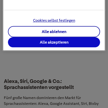
günstiger ist. Mit EnBW Strom
SparZeit
Cookies selbst festlegen
Bis zu 350 € Bonus sichern
Alle ablehnen
Alle akzeptieren
Alexa, Siri, Google & Co.:
Sprachassistenten vorgestellt
Fünf große Namen dominieren den Markt für
Sprachassistenten: Alexa, Google Assistant, Siri,
Bixby