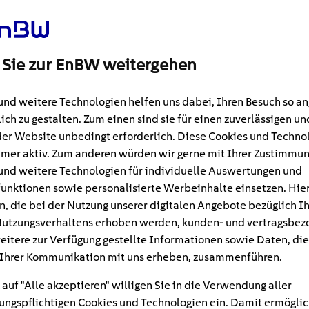
 Sie zur EnBW weitergehen
und weitere Technologien helfen uns dabei, Ihren Besuch so 
ich zu gestalten. Zum einen sind sie für einen zuverlässigen un
der Website unbedingt erforderlich. Diese Cookies und Techno
mer aktiv. Zum anderen würden wir gerne mit Ihrer Zustimmu
und weitere Technologien für individuelle Auswertungen und
unktionen sowie personalisierte Werbeinhalte einsetzen. Hie
n, die bei der Nutzung unserer digitalen Angebote bezüglich I
#Modernisieren und Bauen
19
min
utzungsverhaltens erhoben werden, kunden- und vertragsbez
eitere zur Verfügung gestellte Informationen sowie Daten, die
systeme im Vergleich: 
Ihrer Kommunikation mit uns erheben, zusammenführen.
 auf "Alle akzeptieren" willigen Sie in die Verwendung aller
rten gibt es?
ngspflichtigen Cookies und Technologien ein. Damit ermöglic