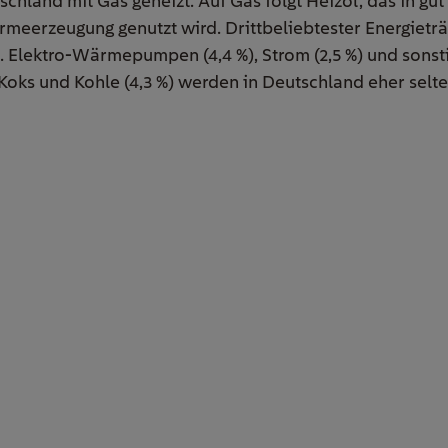
land mit Gas geheizt. Auf Gas folgt Heizöl, das in gut 
erzeugung genutzt wird. Drittbeliebtester Energieträ
). Elektro-Wärmepumpen (4,4 %), Strom (2,5 %) und sonst
 Koks und Kohle (4,3 %) werden in Deutschland eher sel