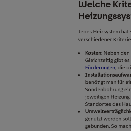
Welche Krit
Heizungssys
Jedes Heizsystem hat s
verschiedener Kriteri
Kosten
: Neben den 
Gleichzeitig gibt e
Förderungen
, die 
Installationsaufwa
benötigt man für e
Sondenbohrung eine
jeweiligen Heizung
Standortes des Hau
Umweltverträglichk
genutzt werden sol
gebunden. So macht