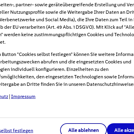
eiten-, partner- sowie geräteübergreifende Erstellung und Ve
eller Nutzungsprofile sowie die Weitergabe Ihrer Daten an Dri
schiedene Heizungsarten, mit denen man sich 
n Werbenetzwerke und Social Media), die Ihre Daten zum Teil in
kann. Doch für welches Heizsystem soll ich 
b der EU verarbeiten (Art. 49 Abs. 1 DSGVO). Mit Klick auf "All
ltig? Und wie sieht es eigentlich mit den Kos
" werden keine zustimmungspflichtigen Cookies und Technolo
 Überblick.
et.
 Button "Cookies selbst festlegen" können Sie weitere Informa
teigender Energiepreise machen sich viele Verbrauche
rbeitungszwecken abrufen und die eingesetzten Cookies und
Heizung. Neben dem
Umweltgedanken
spielt dabei auc
gien individuell konfigurieren. Einzelheiten zu den
Rolle. Wir zeigen Ihnen die gängigsten Heizsysteme im V
smöglichkeiten, den eingesetzten Technologien sowie Inform
tergabe an Dritte finden Sie in unseren Datenschutzhinweise
hteile
der jeweiligen Heizungsart auf.
hutz
|
Impressum
ier
Alle ablehnen
Alle akz
selbst festlegen