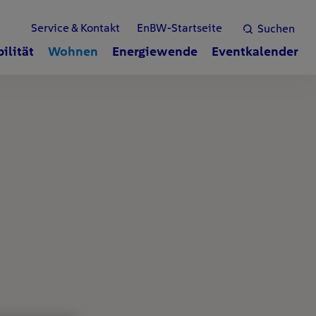
Service & Kontakt
EnBW-Startseite
Suchen
ilität
Wohnen
Energiewende
Eventkalender