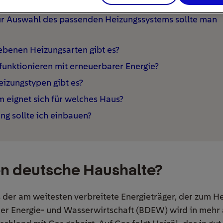
sche Haushalte?
ur Auswahl des passenden Heizungssystems sollte man
iebenen Heizungsarten gibt es?
unktionieren mit erneuerbarer Energie?
izungstypen gibt es?
 eignet sich für welches Haus?
ng sollte ich einbauen?
n deutsche Haushalte?
 der am weitesten verbreitete Energieträger, der zum He
r Energie- und Wasserwirtschaft (BDEW) wird in mehr a