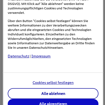
TRANSFORM & BEYOND BY EXPO REAL MÜNCHEN
DSGVO). Mit Klick auf "Alle ablehnen" werden keine
zustimmungspflichtigen Cookies und Technologien
verwendet.
Aktuelle Events ansehen
Über den Button "Cookies selbst festlegen" können Sie
weitere Informationen zu den Verarbeitungszwecken
abrufen und die eingesetzten Cookies und Technologien
individuell konfigurieren. Einzelheiten zu den
Widerrufsmöglichkeiten, den eingesetzten Technologien
sowie Informationen zur Datenweitergabe an Dritte finden
Sie in unseren Datenschutzhinweisen.
# Energie sparen
# Modernisieren und Bauen
Datenschutz
Impressum
|
# Smart Home
# Umzug
Alle Einblenden
5 Artikel online zum Thema
Umzug
Cookies selbst festlegen
Alle ablehnen
#Umzug
Alle akzeptieren