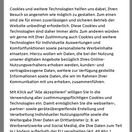
Cookies und weitere Technologien helfen uns dabei, Ihren
Besuch so angenehm wie möglich zu gestalten. Zum einen
sind sie für einen zuverlässigen und sicheren Betrieb der
Website unbedingt erforderlich. Diese Cookies und
Technologien sind daher immer aktiv. Zum anderen würden
wir gerne mit Ihrer Zustimmung auch Cookies und weitere
Technologien für individuelle Auswertungen und
Komfortfunktionen sowie personalisierte Werbeinhalte
einsetzen. Hierzu wollen wir Daten, die bei der Nutzung
unserer digitalen Angebote bezüglich Ihres Online-
Nutzungsverhaltens erhoben werden, kunden- und
vertragsbezogene Daten, weitere zur Verfügung gestellte
Informationen sowie Daten, die wir im Rahmen Ihrer
Kommunikation mit uns erheben, zusammenführen.
Mit Klick auf "Alle akzeptieren" willigen Sie in die
Verwendung aller zustimmungspflichtigen Cookies und
Events
Technologien ein. Damit ermöglichen Sie die webseiten-,
partner- sowie geräteübergreifende Erstellung und
Treffen Sie uns und unsere Experten persönlich auf
Verarbeitung individueller Nutzungsprofile sowie die
Messen und Veranstaltungen.
Weitergabe Ihrer Daten an Drittanbieter (z. B. an
Werbenetzwerke und Social Media), die Ihre Daten zum Teil
05.10.2026
in Ländern außerhalb der EU verarbeiten (Art. 49 Abs. 1