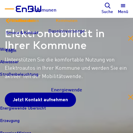
Kommunen
Suche
Menü
Geschäftskunden
Privatkunden
Stadtwerke
Kommunen
Elektromobilität in
Daseinsvorsorge
Service & Kontakt
Service & Kontakt
Service & Kontakt
en
Ihrer Kommune
Wasser
Login
Login
Login
Unterstützen Sie die komfortable Nutzung von
Abwasser
Elektroautos in Ihrer Kommune und werden Sie ein
Straßenbeleuchtung
aktiver Teil der Mobilitätswende.
Energiewende
en
Jetzt Kontakt aufnehmen
Energiewende Übersicht
Erzeugung