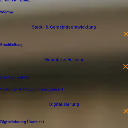
Energieeffizienz
Wärme
Stadt- & Gemeindeentwicklung
en
Erschließung
Mobilität & Verkehr
en
Elektromobilität
Verkehrs- & Parkraummanagement
Digitalisierung
en
Digitalisierung Übersicht