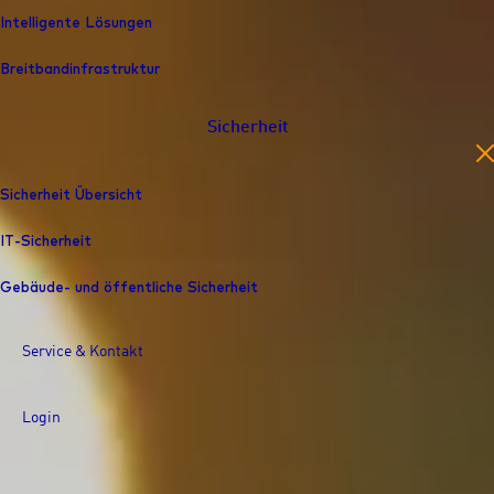
Intelligente Lösungen
Breitbandinfrastruktur
Sicherheit
en
Sicherheit Übersicht
IT-Sicherheit
Gebäude- und öffentliche Sicherheit
Service & Kontakt
Login