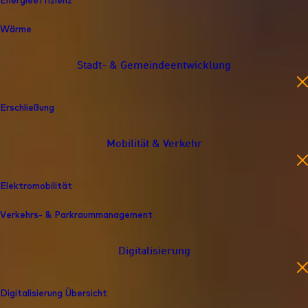
Energieeffizienz
Wärme
Stadt- & Gemeindeentwicklung
en
Erschließung
Mobilität & Verkehr
en
Elektromobilität
Verkehrs- & Parkraummanagement
Digitalisierung
en
Digitalisierung Übersicht