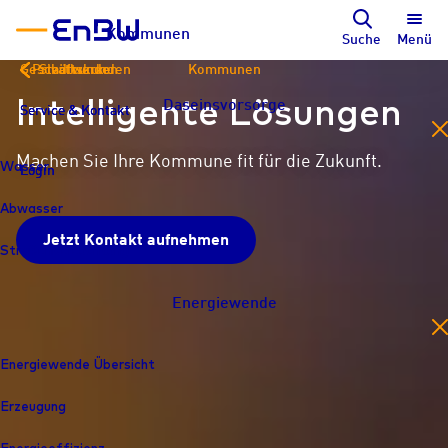
Kommunen
Suche
Menü
Geschäftskunden
Privatkunden
Stadtwerke
Kommunen
Intelligente Lösungen
Daseinsvorsorge
Service & Kontakt
Service & Kontakt
Service & Kontakt
en
Machen Sie Ihre Kommune fit für die Zukunft.
Wasser
Login
Login
Login
Abwasser
Jetzt Kontakt aufnehmen
Straßenbeleuchtung
Energiewende
en
Energiewende Übersicht
Erzeugung