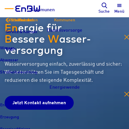
Kommunen
Suche
Menü
Geschäftskunden
Privatkunden
Stadtwerke
Kommunen
En
ergie für
Daseinsvorsorge
Service & Kontakt
Service & Kontakt
Service & Kontakt
B
essere
W
asser­
en
versorgung
Wasser
Login
Login
Login
Abwasser
Wasserversorgung einfach, zuverlässig und sicher:
Straßenbeleuchtung
Wir unterstützen Sie im Tagesgeschäft und
reduzieren die steigende Komplexität.
Energiewende
en
Jetzt Kontakt aufnehmen
Energiewende Übersicht
Erzeugung