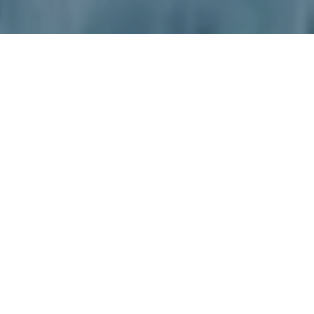
Trinkwasser – mit Verantwortung
für heute und morgen
Sauberes Trinkwasser ist die Lebensgrundlage für uns alle. Der
Masterplan Wasserversorgung gibt Kommunen die strategische
Richtung für eine zukunftssichere Wasserversorgung vor. Jetzt
kommt es darauf an, die Ziele praxisnah umzusetzen – technisch,
wirtschaftlich und organisatorisch.
Wir unterstützen Sie mit unseren Partnern dabei,
Handlungsbedarfe in Ihrer Kommune zu erkennen, Maßnahmen zu
priorisieren und Ihre Wasserversorgung langfristig sicher und
resilient aufzustellen.