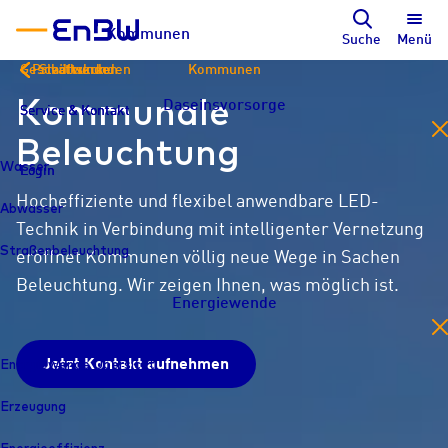
Kommunen
Suche
Menü
Geschäftskunden
Privatkunden
Stadtwerke
Kommunen
Kommunale
Daseinsvorsorge
Service & Kontakt
Service & Kontakt
Service & Kontakt
en
Beleuchtung
Wasser
Login
Login
Login
Hocheffiziente und flexibel anwendbare LED-
Abwasser
Technik in Verbindung mit intelligenter Vernetzung
Straßenbeleuchtung
eröffnet Kommunen völlig neue Wege in Sachen
Beleuchtung. Wir zeigen Ihnen, was möglich ist.
Energiewende
en
Energiewende Übersicht
Jetzt Kontakt aufnehmen
Erzeugung