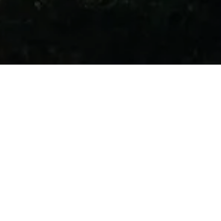
Wir bringen Licht ins Dunkel
Licht prägt die Wahrnehmung des öffentlichen Raums. Je nach
Intensität und Farbe des Lichts empfinden wir einen Ort als
gemütlich oder unangenehm, als sicher oder bedrohlich. Mit
modernen Leuchtmitteln unserer Konzerntochter Netze BW, Sparte
Dienstleistungen, schaffen Sie attraktive und sichere öffentliche
Plätze, senken Ihre Energiekosten und verbessern Ihre Klimabilanz.
Für einen sicheren und effizienten Betrieb Ihrer
Beleuchtungsanlagen sorgen die umfassenden Leistungen unserer
Betriebsführung. Beugen Sie mit unserer Standsicherheitsprüfung
zudem möglichen Gefahren vor, die ältere
Straßenbeleuchtungsmasten für die Verkehrssicherheit darstellen