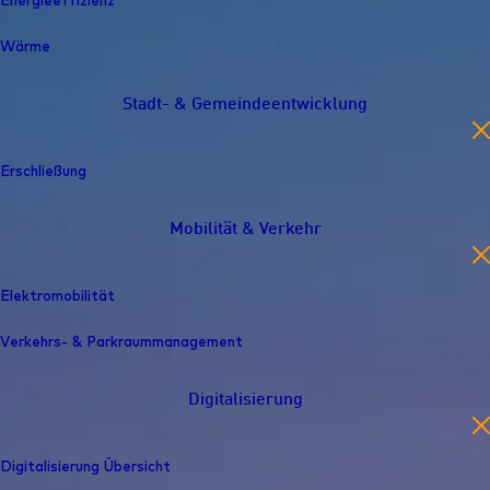
Energieeffizienz
Wärme
Stadt- & Gemeindeentwicklung
en
Erschließung
Mobilität & Verkehr
en
Elektromobilität
Verkehrs- & Parkraummanagement
Digitalisierung
en
Digitalisierung Übersicht