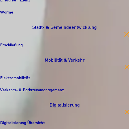
Energieeffizienz
Wärme
Stadt- & Gemeindeentwicklung
en
Erschließung
Mobilität & Verkehr
en
Elektromobilität
Verkehrs- & Parkraummanagement
Digitalisierung
en
Digitalisierung Übersicht