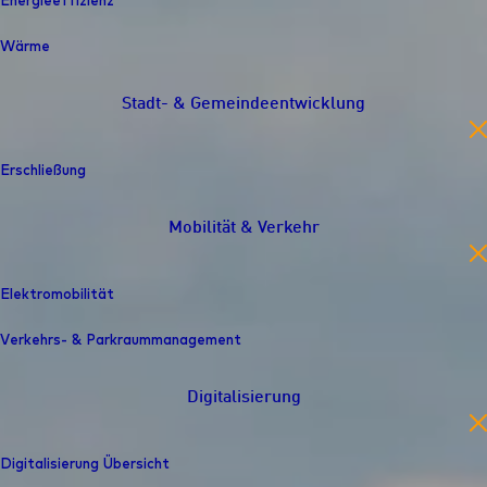
Energieeffizienz
Wärme
Stadt- & Gemeindeentwicklung
en
Erschließung
Mobilität & Verkehr
en
Elektromobilität
Verkehrs- & Parkraummanagement
Digitalisierung
en
Digitalisierung Übersicht