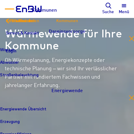
Kommunen
Suche
Menü
Geschäftskunden
Privatkunden
Stadtwerke
Kommunen
Wärmewende für Ihre
Daseinsvorsorge
Service & Kontakt
Service & Kontakt
Service & Kontakt
en
Kommune
Wasser
Login
Login
Login
Ob Wärmeplanung, Energiekonzepte oder
Abwasser
technische Planung – wir sind Ihr verlässlicher
Straßenbeleuchtung
Partner mit fundiertem Fachwissen und
jahrelanger Erfahrung.
Energiewende
en
Energiewende Übersicht
Erzeugung