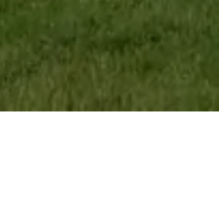
Ihre Gemeinde auf dem Weg zu
einer nachhaltigen
Wärmeversorgung
Der Weg zur Klimaneutralität wird immer wichtiger – auf EU- und
Landesebene. Jetzt ist der richtige Moment, aktiv zu handeln.
Wussten Sie, dass rund 50 % des Energieverbrauchs für Wärme