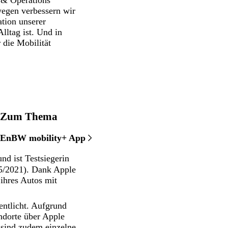
s & Operations
wegen verbessern wir
tion unserer
lltag ist. Und in
 die Mobilität
Zum Thema
EnBW mobility+ App
d ist Testsiegerin
5/2021). Dank Apple
 ihres Autos mit
entlicht. Aufgrund
ndorte über Apple
sind zudem einzelne