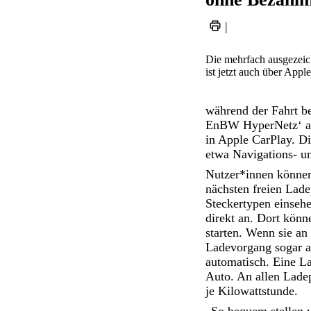
|
Die mehrfach ausgezei
ist jetzt auch über Appl
während der Fahrt b
EnBW HyperNetz‘ ans
in Apple CarPlay. D
etwa Navigations- un
Nutzer*innen können
nächsten freien Lade
Steckertypen einsehe
direkt an. Dort kön
starten. Wenn sie an
Ladevorgang sogar a
automatisch. Eine La
Auto. An allen Lade
je Kilowattstunde.