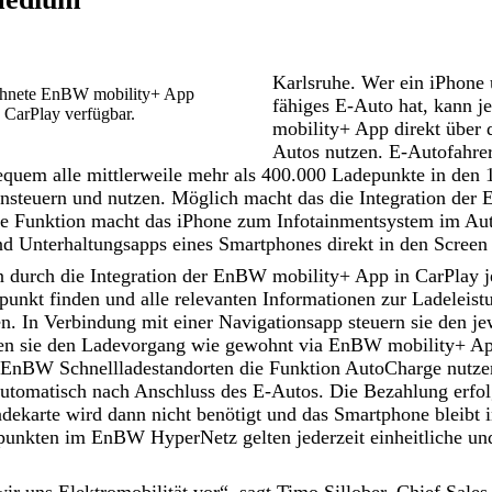
Karlsruhe. Wer ein iPhone 
chnete EnBW mobility+ App
fähiges E-Auto hat, kann j
e CarPlay verfügbar.
mobility+ App direkt über 
Autos nutzen. E-Autofahre
equem alle mittlerweile mehr als 400.000 Ladepunkte in den 
teuern und nutzen. Möglich macht das die Integration der
ie Funktion macht das iPhone zum Infotainmentsystem im Auto
d Unterhaltungsapps eines Smartphones direkt in den Screen
 durch die Integration der EnBW mobility+ App in CarPlay je
punkt finden und alle relevanten Informationen zur Ladeleist
n. In Verbindung mit einer Navigationsapp steuern sie den je
nen sie den Ladevorgang wie gewohnt via EnBW mobility+ Ap
 EnBW Schnellladestandorten die Funktion AutoCharge nutzen,
utomatisch nach Anschluss des E-Autos. Die Bezahlung erfolg
dekarte wird dann nicht benötigt und das Smartphone bleibt 
punkten im EnBW HyperNetz gelten jederzeit einheitliche und