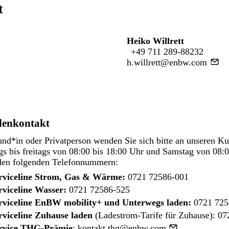
t
Heiko Willrett
+49 711 289-88232
h.willrett@enbw.com
enkontakt
nd*in oder Privatperson wenden Sie sich bitte an unseren K
s bis freitags von 08:00 bis 18:00 Uhr und Samstag von 08:0
den folgenden Telefonnummern:
rviceline Strom, Gas & Wärme:
0721 72586-001
rviceline Wasser:
0721 72586-525
rviceline EnBW mobility+ und Unterwegs laden:
0721 725
rviceline Zuhause laden
(Ladestrom-Tarife für Zuhause):
07
rvice THG-Prämie
:
kontakt.thg@enbw.com