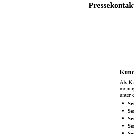
Pressekontak
Kund
Als Ku
montag
unter 
Se
Se
Se
Se
Se