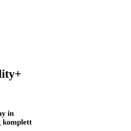
ity+
y in
 komplett