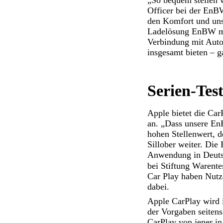
„So bequem stellen w
Officer bei der EnB
den Komfort und uns
Ladelösung EnBW mobi
Verbindung mit AutoC
insgesamt bieten – 
Serien-Tes
Apple bietet die Car
an. „Dass unsere En
hohen Stellenwert, d
Sillober weiter. Die
Anwendung in Deutsch
bei Stiftung Warente
Car Play haben Nutze
dabei.
Apple CarPlay wird 
der Vorgaben seitens
CarPlay von jener i