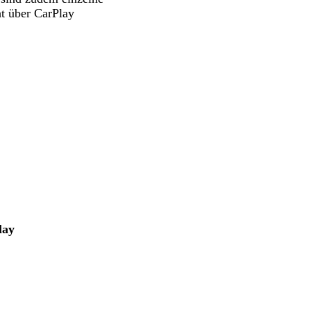
t über CarPlay
lay