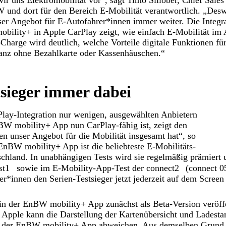
ir uns Elektromobilität vor“, sagt Timo Sillober, Chief Sale
W und dort für den Bereich E-Mobilität verantwortlich. „Des
er Angebot für E-Autofahrer*innen immer weiter. Die Integra
lity+ in Apple CarPlay zeigt, wie einfach E-Mobilität im A
harge wird deutlich, welche Vorteile digitale Funktionen für
ganz ohne Bezahlkarte oder Kassenhäuschen.“
tsieger immer dabei
Play-Integration nur wenigen, ausgewählten Anbietern
BW mobility+ App nun CarPlay-fähig ist, zeigt den
en unser Angebot für die Mobilität insgesamt hat“, so
 EnBW mobility+ App ist die beliebteste E-Mobilitäts-
land. In unabhängigen Tests wird sie regelmäßig prämiert un
st1
sowie im E-Mobility-App-Test der connect2
(connect 0
r*innen den Serien-Testsieger jetzt jederzeit auf dem Screen
in der EnBW mobility+ App zunächst als Beta-Version veröff
 Apple kann die Darstellung der Kartenübersicht und Ladesta
n der EnBW mobility+ App abweichen. Aus demselben Grund 