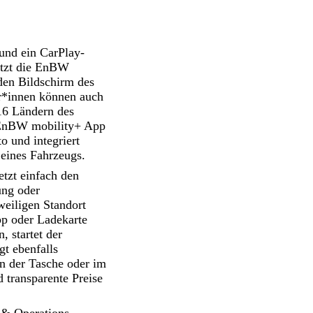
und ein CarPlay-
etzt die EnBW
den Bildschirm des
r*innen können auch
16 Ländern des
 EnBW mobility+ App
 und integriert
 eines Fahrzeugs.
tzt einfach den
ung oder
weiligen Standort
p oder Ladekarte
 startet der
t ebenfalls
in der Tasche oder im
 transparente Preise