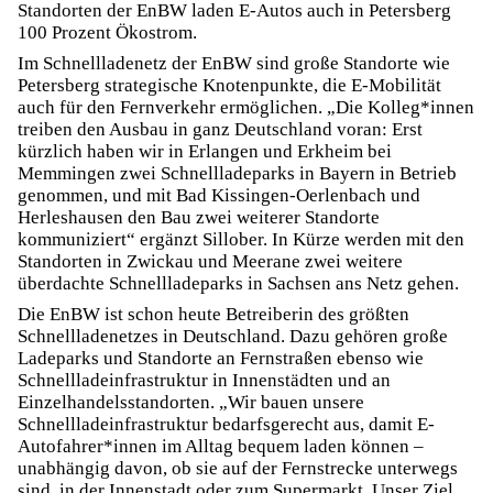
Standorten der EnBW laden E-Autos auch in Petersberg
100 Prozent Ökostrom.
Im Schnellladenetz der EnBW sind große Standorte wie
Petersberg strategische Knotenpunkte, die E-Mobilität
auch für den Fernverkehr ermöglichen. „Die Kolleg*innen
treiben den Ausbau in ganz Deutschland voran: Erst
kürzlich haben wir in Erlangen und Erkheim bei
Memmingen zwei Schnellladeparks in Bayern in Betrieb
genommen, und mit Bad Kissingen-Oerlenbach und
Herleshausen den Bau zwei weiterer Standorte
kommuniziert“ ergänzt Sillober. In Kürze werden mit den
Standorten in Zwickau und Meerane zwei weitere
überdachte Schnellladeparks in Sachsen ans Netz gehen.
Die EnBW ist schon heute Betreiberin des größten
Schnellladenetzes in Deutschland. Dazu gehören große
Ladeparks und Standorte an Fernstraßen ebenso wie
Schnellladeinfrastruktur in Innenstädten und an
Einzelhandelsstandorten. „Wir bauen unsere
Schnellladeinfrastruktur bedarfsgerecht aus, damit E-
Autofahrer*innen im Alltag bequem laden können –
unabhängig davon, ob sie auf der Fernstrecke unterwegs
sind, in der Innenstadt oder zum Supermarkt. Unser Ziel