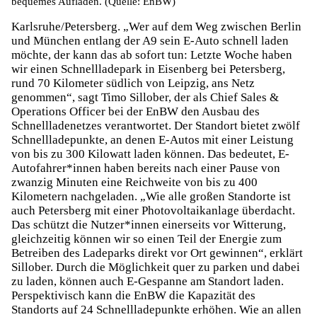
bequemes Aufladen. (Quelle: EnBW)
Karlsruhe/Petersberg. „Wer auf dem Weg zwischen Berlin
und München entlang der A9 sein E-Auto schnell laden
möchte, der kann das ab sofort tun: Letzte Woche haben
wir einen Schnellladepark in Eisenberg bei Petersberg,
rund 70 Kilometer südlich von Leipzig, ans Netz
genommen“, sagt Timo Sillober, der als Chief Sales &
Operations Officer bei der EnBW den Ausbau des
Schnellladenetzes verantwortet. Der Standort bietet zwölf
Schnellladepunkte, an denen E-Autos mit einer Leistung
von bis zu 300 Kilowatt laden können. Das bedeutet, E-
Autofahrer*innen haben bereits nach einer Pause von
zwanzig Minuten eine Reichweite von bis zu 400
Kilometern nachgeladen. „Wie alle großen Standorte ist
auch Petersberg mit einer Photovoltaikanlage überdacht.
Das schützt die Nutzer*innen einerseits vor Witterung,
gleichzeitig können wir so einen Teil der Energie zum
Betreiben des Ladeparks direkt vor Ort gewinnen“, erklärt
Sillober. Durch die Möglichkeit quer zu parken und dabei
zu laden, können auch E-Gespanne am Standort laden.
Perspektivisch kann die EnBW die Kapazität des
Standorts auf 24 Schnellladepunkte erhöhen. Wie an allen