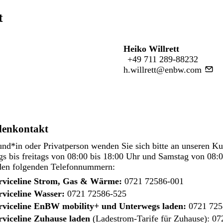
t
Heiko Willrett
+49 711 289-88232
h.willrett@enbw.com
enkontakt
nd*in oder Privatperson wenden Sie sich bitte an unseren K
s bis freitags von 08:00 bis 18:00 Uhr und Samstag von 08:0
den folgenden Telefonnummern:
rviceline Strom, Gas & Wärme:
0721 72586-001
rviceline Wasser:
0721 72586-525
rviceline EnBW mobility+ und Unterwegs laden:
0721 725
rviceline Zuhause laden
(Ladestrom-Tarife für Zuhause):
07