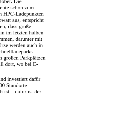
lober. Die
heute schon zum
 an HPC-Ladepunkten
watt aus, entspricht
en, dass große
in im letzten halben
ommen, darunter mit
ürze werden auch in
hnellladeparks
n großen Parkplätzen
l dort, wo bei E-
nd investiert dafür
00 Standorte
 ist – dafür ist der