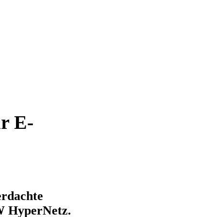
r E-
erdachte
W HyperNetz.