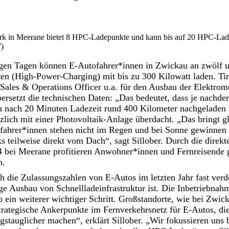
rk in Meerane bietet 8 HPC-Ladepunkte und kann bis auf 20 HPC-Lade
)
igen Tagen können E-Autofahrer*innen in Zwickau an zwölf 
n (High-Power-Charging) mit bis zu 300 Kilowatt laden. Timo
ales & Operations Officer u.a. für den Ausbau der Elektromo
bersetzt die technischen Daten: „Das bedeutet, dass je nachd
u nach 20 Minuten Ladezeit rund 400 Kilometer nachgeladen 
zlich mit einer Photovoltaik-Anlage überdacht. „Das bringt gl
ofahrer*innen stehen nicht im Regen und bei Sonne gewinnen
s teilweise direkt vom Dach“, sagt Sillober. Durch die direk
 bei Meerane profitieren Anwohner*innen und Fernreisende 
n.
h die Zulassungszahlen von E-Autos im letzten Jahr fast verd
ge Ausbau von Schnellladeinfrastruktur ist. Die Inbetriebnah
b ein weiterer wichtiger Schritt. Großstandorte, wie bei Zwi
rategische Ankerpunkte im Fernverkehrsnetz für E-Autos, di
agstauglicher machen“, erklärt Sillober. „Wir fokussieren uns