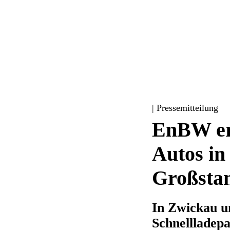
| Pressemitteilung
EnBW erw
Autos in
Großsta
In Zwickau u
Schnellladep