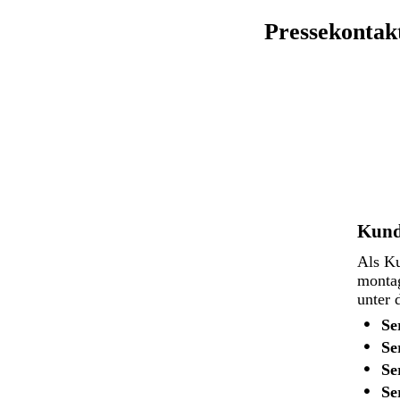
Pressekontak
Kund
Als Ku
montag
unter 
Se
Se
Se
Se