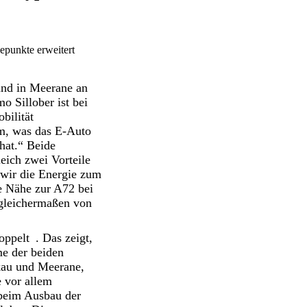
punkte erweitert
und in Meerane an
 Sillober ist bei
bilität
em, was das E-Auto
hat.“ Beide
eich zwei Vorteile
 wir die Energie zum
te Nähe zur A72 bei
gleichermaßen von
oppelt
. Das zeigt,
me der beiden
ckau und Meerane,
e vor allem
 beim Ausbau der