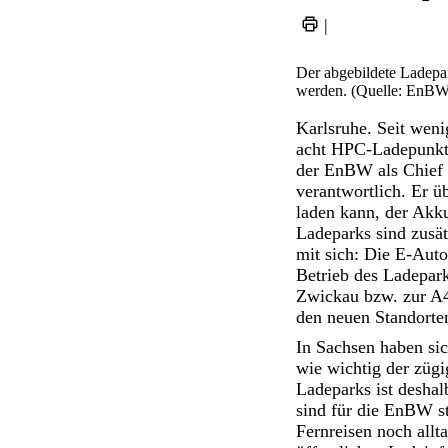
|
Der abgebildete Ladepa
werden. (Quelle: EnBW
Karlsruhe. Seit wen
acht HPC-Ladepunkte
der EnBW als Chief S
verantwortlich. Er ü
laden kann, der Akk
Ladeparks sind zusät
mit sich: Die E-Aut
Betrieb des Ladepark
Zwickau bzw. zur A4
den neuen Standorte
In Sachsen haben sic
wie wichtig der zügi
Ladeparks ist deshal
sind für die EnBW st
Fernreisen noch allt