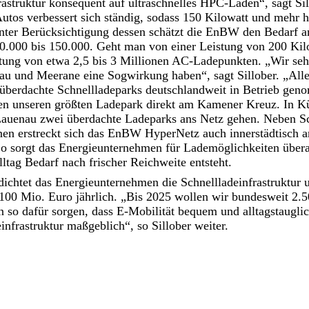
rastruktur konsequent auf ultraschnelles HPC-Laden“, sagt Sil
utos verbessert sich ständig, sodass 150 Kilowatt und mehr 
nter Berücksichtigung dessen schätzt die EnBW den Bedarf
0.000 bis 150.000. Geht man von einer Leistung von 200 Kilo
stung von etwa 2,5 bis 3 Millionen AC-Ladepunkten. „Wir seh
au und Meerane eine Sogwirkung haben“, sagt Sillober. „Alle
 überdachte Schnellladeparks deutschlandweit in Betrieb gen
en unseren größten Ladepark direkt am Kamener Kreuz. In K
auenau zwei überdachte Ladeparks ans Netz gehen. Neben Sc
nen erstreckt sich das EnBW HyperNetz auch innerstädtisch a
o sorgt das Energieunternehmen für Lademöglichkeiten überal
ltag Bedarf nach frischer Reichweite entsteht.
ichtet das Energieunternehmen die Schnellladeinfrastruktur u
 100 Mio. Euro jährlich. „Bis 2025 wollen wir bundesweit 2.5
 so dafür sorgen, dass E-Mobilität bequem und alltagstauglich
nfrastruktur maßgeblich“, so Sillober weiter.