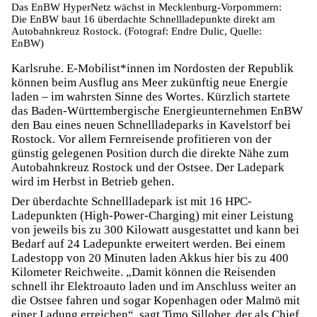
Das EnBW HyperNetz wächst in Mecklenburg-Vorpommern:
Die EnBW baut 16 überdachte Schnellladepunkte direkt am
Autobahnkreuz Rostock. (Fotograf: Endre Dulic, Quelle:
EnBW)
Karlsruhe. E-Mobilist*innen im Nordosten der Republik
können beim Ausflug ans Meer zukünftig neue Energie
laden – im wahrsten Sinne des Wortes. Kürzlich startete
das Baden-Württembergische Energieunternehmen EnBW
den Bau eines neuen Schnellladeparks in Kavelstorf bei
Rostock. Vor allem Fernreisende profitieren von der
günstig gelegenen Position durch die direkte Nähe zum
Autobahnkreuz Rostock und der Ostsee. Der Ladepark
wird im Herbst in Betrieb gehen.
Der überdachte Schnellladepark ist mit 16 HPC-
Ladepunkten (High-Power-Charging) mit einer Leistung
von jeweils bis zu 300 Kilowatt ausgestattet und kann bei
Bedarf auf 24 Ladepunkte erweitert werden. Bei einem
Ladestopp von 20 Minuten laden Akkus hier bis zu 400
Kilometer Reichweite. „Damit können die Reisenden
schnell ihr Elektroauto laden und im Anschluss weiter an
die Ostsee fahren und sogar Kopenhagen oder Malmö mit
einer Ladung erreichen“, sagt Timo Sillober, der als Chief