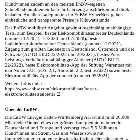
Kund*innen zudem an den meisten EnBW-eigenen
Schnellladepunkten einfach ihr Fahrzeug anschließen und direkt
losladen. An allen Ladepunkten im EnBW HyperNetz gelten
einheitliche und transparente Preise je Kilowattstunde.
Das EnBW mobility+ Angebot gewinnt regelmäßig unabhängige
Tests, zum Beispiel: bester Elektromobilitätsanbieter Deutschlands
(connect 12/2021, 12/2020 und 07/2020), bester
Ladeinfrastrukturbetreiber Deutschlands (connect 12/2021),
Zugang zum größten Ladenetz in Deutschland, Österreich und der
Schweiz (AUTO BILD 22/2022 und 20/2021), bestes Preis-
Leistungs-Verhältnis unabhängiger Anbieter (AUTO BILD
22/2022), beste Elektromobilitäts-App der Stiftung Warentest mit
den Noten GUT (iOS: 2,1, Android: 2,2; test 5/2022) sowie beste
Elektromobilitäts-App der connect (connect 05/2021).
Weitere Infos unter
https://www.enbw.com/elektromobilitaet/bester-
elektromobilitaetsanbieter
Über die EnBW
Die EnBW Energie Baden-Württemberg AG ist mit rund 26.000
Mitarbeiter*innen eines der größten Energieunternehmen in
Deutschland und Europa und versorgt etwa 5,5 Millionen
Kund*innen mit Strom, Gas und Wasser sowie mit
Energielösungen und energiewirtschaftlichen Dienstleistungen.