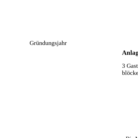
Gründungsjahr
Anla
3 Gast
blöck