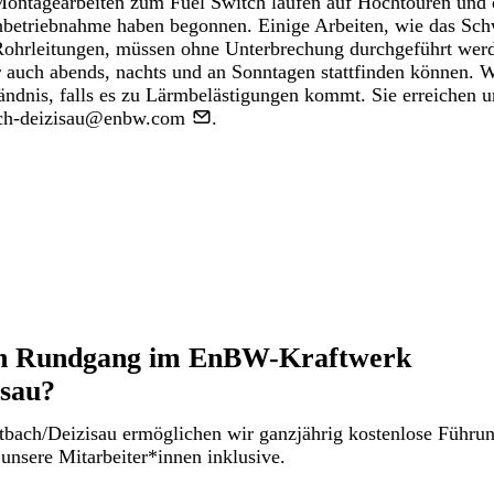
ontagearbeiten zum Fuel Switch laufen auf Hochtouren und di
nbetriebnahme haben begonnen. Einige Arbeiten, wie das Sc
ohrleitungen, müssen ohne Unterbrechung durchgeführt werde
r auch abends, nachts und an Sonntagen stattfinden können. W
ändnis, falls es zu Lärmbelästigungen kommt. Sie erreichen u
ach-deizisau@enbw.com
.
nen Rundgang im EnBW-Kraftwerk
isau?
tbach/Deizisau ermöglichen wir ganzjährig kostenlose Führu
unsere Mitarbeiter*innen inklusive.