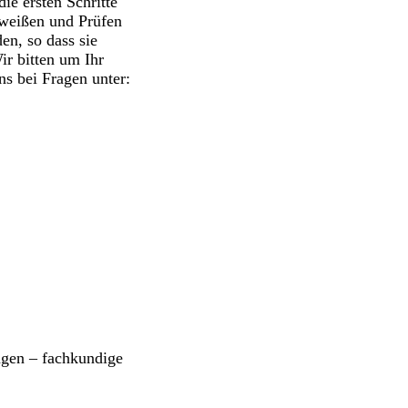
e ersten Schritte
hweißen und Prüfen
n, so dass sie
ir bitten um Ihr
ns bei Fragen unter:
ngen – fachkundige