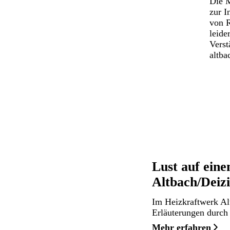
Die M
zur I
von R
leide
Verst
altb
Lust auf ei
Altbach/Deiz
Im Heizkraftwerk Al
Erläuterungen durch 
Mehr erfahren