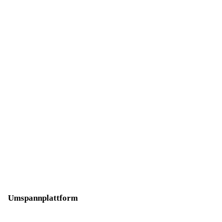
Am 02. Mai 2011 haben wir den Offshore-
Windpark EnBW Baltic 1 eingeweiht – ein
Schlüsselmoment unserer Offshore-
Pionierleistung.
Umspannplattform