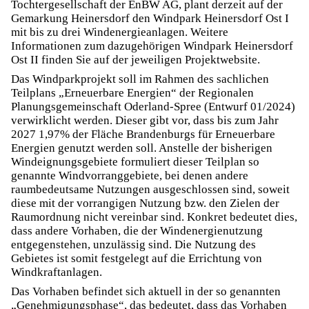
Tochtergesellschaft der EnBW AG, plant derzeit auf der
Gemarkung Heinersdorf den Windpark Heinersdorf Ost I
mit bis zu drei Windenergieanlagen. Weitere
Informationen zum dazugehörigen Windpark Heinersdorf
Ost II finden Sie auf der jeweiligen
Projektwebsite
.
Das Windparkprojekt soll im Rahmen des sachlichen
Teilplans „Erneuerbare Energien“ der Regionalen
Planungsgemeinschaft Oderland-Spree (Entwurf 01/2024)
verwirklicht werden. Dieser gibt vor, dass bis zum Jahr
2027 1,97% der Fläche Brandenburgs für Erneuerbare
Energien genutzt werden soll. Anstelle der bisherigen
Windeignungsgebiete formuliert dieser Teilplan so
genannte Windvorranggebiete, bei denen andere
raumbedeutsame Nutzungen ausgeschlossen sind, soweit
diese mit der vorrangigen Nutzung bzw. den Zielen der
Raumordnung nicht vereinbar sind. Konkret bedeutet dies,
dass andere Vorhaben, die der Windenergienutzung
entgegenstehen, unzulässig sind. Die Nutzung des
Gebietes ist somit festgelegt auf die Errichtung von
Windkraftanlagen.
Das Vorhaben befindet sich aktuell in der so genannten
„Genehmigungsphase“, das bedeutet, dass das Vorhaben