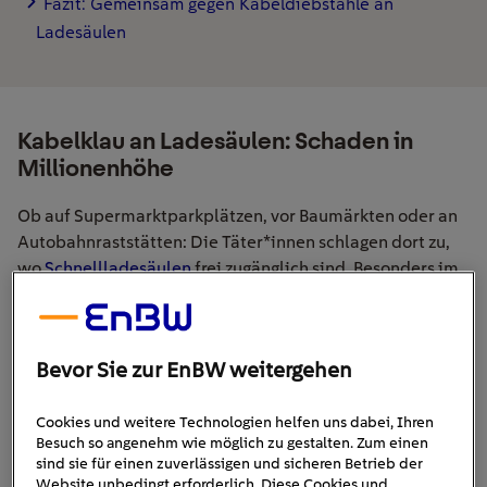
Fazit: Gemeinsam gegen Kabeldiebstähle an
Ladesäulen
Kabelklau an Ladesäulen: Schaden in
Millionenhöhe
Ob auf Supermarktparkplätzen, vor Baumärkten oder an
Autobahnraststätten: Die Täter*innen schlagen dort zu,
wo
Schnellladesäulen
frei zugänglich sind. Besonders im
fest installierte CCS-Kabel
Fokus:
– diese lassen sich
mit professionellen Werkzeugen in wenigen Handgriffen
durchtrennen.
Bevor Sie zur EnBW weitergehen
Kupfer
Die mutmaßlich bevorzugte Beute ist das
im
Cookies und weitere Technologien helfen uns dabei, Ihren
Kabelinneren. Je nach Dicke und Leistungsfähigkeit
Besuch so angenehm wie möglich zu gestalten. Zum einen
vier und zehn
enthalten Schnellladekabel zwischen
sind sie für einen zuverlässigen und sicheren Betrieb der
Kilogramm
des Metalls. Beim Schrotthandel bringt das
Website unbedingt erforderlich. Diese Cookies und