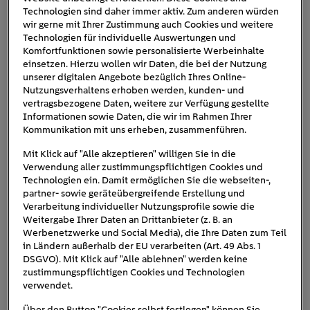
Technologien sind daher immer aktiv. Zum anderen würden
derzeit etwa acht Euro pro Kilo. Dadurch erzielen die
wir gerne mit Ihrer Zustimmung auch Cookies und weitere
50 Euro
Diebe beim Weiterverkauf des Metalls etwa
Technologien für individuelle Auswertungen und
pro Kabel
Komfortfunktionen sowie personalisierte Werbeinhalte
. Sonderlich lukrativ ist das Ganze nicht.
einsetzen. Hierzu wollen wir Daten, die bei der Nutzung
unserer digitalen Angebote bezüglich Ihres Online-
Daher werden auch andere Beweggründe diskutiert. Zum
Nutzungsverhaltens erhoben werden, kunden- und
reinen
einen handelt es sich möglicherweise um
vertragsbezogene Daten, weitere zur Verfügung gestellte
Informationen sowie Daten, die wir im Rahmen Ihrer
Vandalismus
gezielte Sabotage
, zum anderen könnte
Kommunikation mit uns erheben, zusammenführen.
dahinterstecken. Denn manche Taten scheinen
ideologisch motiviert zu sein – etwa, weil man die
Mit Klick auf "Alle akzeptieren" willigen Sie in die
Verwendung aller zustimmungspflichtigen Cookies und
Elektromobilität ablehnt: Kupferkabel, die erst hinter der
Technologien ein. Damit ermöglichen Sie die webseiten-,
Kabelführung abgeschnitten werden, wodurch noch ein
partner- sowie geräteübergreifende Erstellung und
Meter Ladekabel an der Säule hängt. Und den Rest findet
Verarbeitung individueller Nutzungsprofile sowie die
man dann wenige Schritte weiter achtlos ins Gebüsch
Weitergabe Ihrer Daten an Drittanbieter (z. B. an
Werbenetzwerke und Social Media), die Ihre Daten zum Teil
geworfen. Allerdings deutet mittlerweile Vieles auf
in Ländern außerhalb der EU verarbeiten (Art. 49 Abs. 1
kriminelle Motive hin.
DSGVO). Mit Klick auf "Alle ablehnen" werden keine
zustimmungspflichtigen Cookies und Technologien
verwendet.
Über den Button "Cookies selbst festlegen" können Sie