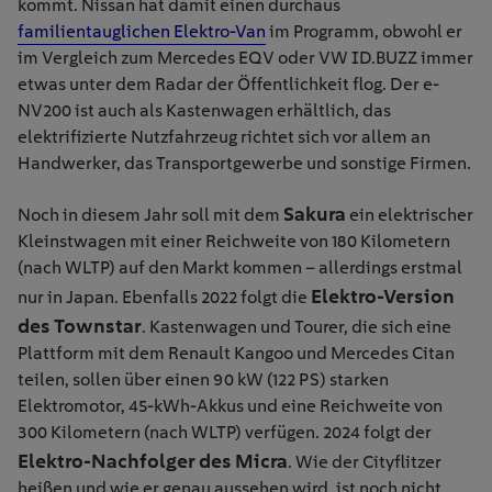
kommt. Nissan hat damit einen durchaus
familientauglichen Elektro-Van
im Programm, obwohl er
im Vergleich zum Mercedes EQV oder VW ID.BUZZ immer
etwas unter dem Radar der Öffentlichkeit flog. Der e-
NV200 ist auch als Kastenwagen erhältlich, das
elektrifizierte Nutzfahrzeug richtet sich vor allem an
Handwerker, das Transportgewerbe und sonstige Firmen.
Sakura
Noch in diesem Jahr soll mit dem
ein elektrischer
Kleinstwagen mit einer Reichweite von 180 Kilometern
(nach WLTP) auf den Markt kommen – allerdings erstmal
Elektro-Version
nur in Japan. Ebenfalls 2022 folgt die
des Townstar
. Kastenwagen und Tourer, die sich eine
Plattform mit dem Renault Kangoo und Mercedes Citan
teilen, sollen über einen 90 kW (122 PS) starken
Elektromotor, 45-kWh-Akkus und eine Reichweite von
300 Kilometern (nach WLTP) verfügen. 2024 folgt der
Elektro-Nachfolger des Micra
. Wie der Cityflitzer
heißen und wie er genau aussehen wird, ist noch nicht