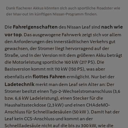
Dank flacherer Akkus könnten sich auch sportliche Roadster wie
der Max-out im künftigen Nissan-Programm finden.
Fahreigenschaften
nach wie
Die
des Nissan Leaf sind
vor top
. Das ausgewogene Fahrwerk zeigt sich vor allem
den Anforderungen des innerstädtischen Verkehrs gut
gewachsen, der Stromer liegt hervorragend auf der
Straße, und in der Version mit dem größeren Akku beträgt
die Motorleistung sportliche 160 kW (217 PS). Die
Basisversion kommt mit 110 kW (150 PS), was aber
flottes Fahren
ebenfalls ein
ermöglicht. Nur bei der
Ladetechnik
merkt man dem Leaf sein Alter an: Der
Stromer besitzt einen Typ-2-Wechselstromanschluss (3,6
bzw. 6,6 kW Ladeleistung), einen Stecker für die
Haushaltssteckdose (2,3 kW) und einen CHAdeMO-
Anschluss für Schnellladesäulen (50 kW ). Damit hat der
Leaf kein CCS-Anschluss und kommt an der
Schnellladesäule nicht auf die bis zu 300 kW, wie die