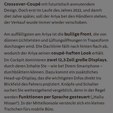
Crossover-Coupé
mit futuristisch anmutendem
Design. Doch erst im Laufe des Jahres 2022, und damit
drei Jahre später, soll der Ariya bei den Händlern stehen,
der Verkauf wurde immer wieder verschoben.
bullige Front
Am auffälligsten am Ariya ist die
, die von
dünnen Lichtleisten und Lüftungsöffnungen in Trapezform
durchzogen wird. Die Dachlinie fällt nach hinten flach ab,
coupé-haften Look
wodurch der Ariya seinen
erhält.
zwei 12,3 Zoll große Displays
Im Cockpit dominieren
,
durch deren Inhalte Sie – wie bei Ihrem Smartphone –
durchblättern können. Dazu kommt ein zusätzliches
Head-up-Display, das die wichtigsten Infos direkt ins
Blickfeld des Fahrers projiziert. Knöpfe und Schalter
suchen Sie weitestgehend vergeblich, denn in der Regel
Funktionen per Sprache gesteuert
werden
(„Hallo
Nissan“). In der Mittelkonsole versteckt sich ein kleines
Tischchen fürs mobile Büro.