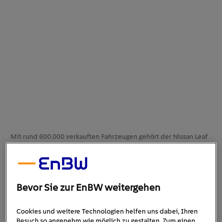
Mit rund 600.000 verkauften Fahrzeugen gehört der Nissan Leaf
zu den erfolgreichsten Elektroautos der vergangenen Dekade.
Nissan Leaf: E-Auto-Vorreiter in zweiter
Generation
Bevor Sie zur EnBW weitergehen
Geburtsstunde des
Wenn man wollte, könnte man die
Cookies und weitere Technologien helfen uns dabei, Ihren
elektromobilen Zeitalters
auf den Dezember 2010
Besuch so angenehm wie möglich zu gestalten. Zum einen