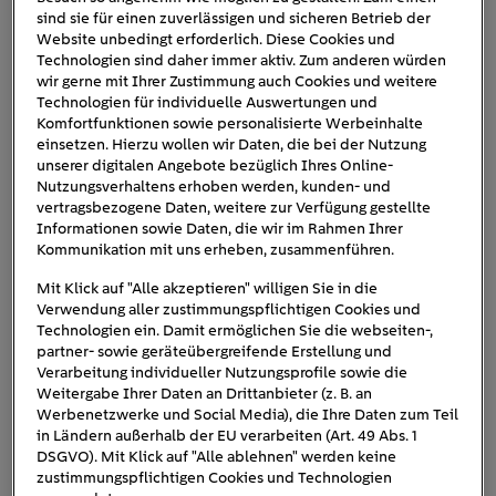
datieren. Damals begann der Verkaufsstart des Nissan
sind sie für einen zuverlässigen und sicheren Betrieb der
Website unbedingt erforderlich. Diese Cookies und
den
Leaf (englisch für „Blatt“), der fast ein Jahrzehnt lang
Technologien sind daher immer aktiv. Zum anderen würden
Markt für E-Autos dominieren
sollte. Rund 600.000
wir gerne mit Ihrer Zustimmung auch Cookies und weitere
Einheiten des Kompaktwagens verkaufte der japanische
Technologien für individuelle Auswertungen und
Komfortfunktionen sowie personalisierte Werbeinhalte
Autobauer bis heute, davon rund ein Drittel allein in
einsetzen. Hierzu wollen wir Daten, die bei der Nutzung
zweite Generation
Europa. Seit Anfang 2018 ist die
auf
unserer digitalen Angebote bezüglich Ihres Online-
dem Markt, die aber seit der
Aufholjagd der anderen
Nutzungsverhaltens erhoben werden, kunden- und
vertragsbezogene Daten, weitere zur Verfügung gestellte
Autobauer
immer weniger Kunden begeistert. Im April
Informationen sowie Daten, die wir im Rahmen Ihrer
2022 wurden in Deutschland gerade einmal 274 Nissan
Kommunikation mit uns erheben, zusammenführen.
Leafs neu zugelassen, ein Anteil von 1,2 Prozent bei
Mit Klick auf "Alle akzeptieren" willigen Sie in die
insgesamt 22.175 E-Auto-Neuzulassungen.
Verwendung aller zustimmungspflichtigen Cookies und
Technologien ein. Damit ermöglichen Sie die webseiten-,
Einstiegspreis beginnt bei 29.990 Euro
Der
(ohne
partner- sowie geräteübergreifende Erstellung und
Förderung), wodurch der Leaf weiterhin zu den
Verarbeitung individueller Nutzungsprofile sowie die
Weitergabe Ihrer Daten an Drittanbieter (z. B. an
günstigeren E-Autos
gehört. Gleichwohl erhalten Sie den
Werbenetzwerke und Social Media), die Ihre Daten zum Teil
hochwertigen Ausstattung
Leaf mit einer
, die allerlei
in Ländern außerhalb der EU verarbeiten (Art. 49 Abs. 1
Assistenten und Multimedia-Systeme beinhaltet. Vor
DSGVO). Mit Klick auf "Alle ablehnen" werden keine
zustimmungspflichtigen Cookies und Technologien
allem die Batterietechnik wurde stetig weiterentwickelt.