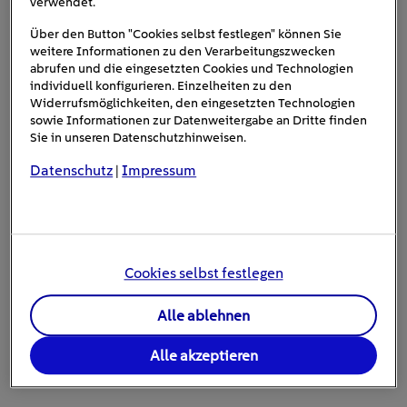
verwendet.
Besaß die erste Version noch eine Kapazität von 24 kWh,
Leaf e+
liegt das aktuelle Modell bei 40 kWh. Der
wird
Über den Button "Cookies selbst festlegen" können Sie
weitere Informationen zu den Verarbeitungszwecken
sogar mit 62 kWh angeboten. Dadurch kommen die
abrufen und die eingesetzten Cookies und Technologien
Reichweite von 270 bzw. 385
Fahrzeuge auf eine
individuell konfigurieren. Einzelheiten zu den
Kilometer
für den Alltag
(nach WLTP). Das ist zwar
Widerrufsmöglichkeiten, den eingesetzten Technologien
sowie Informationen zur Datenweitergabe an Dritte finden
völlig ausreichend
, doch der Kia Niro schafft bereits
Sie in unseren Datenschutzhinweisen.
bis zu 455 Kilometer, der Hyundai Kona sogar bis zu 484
Datenschutz
Impressum
Kilometer.
|
Cookies selbst festlegen
Alle ablehnen
Alle akzeptieren