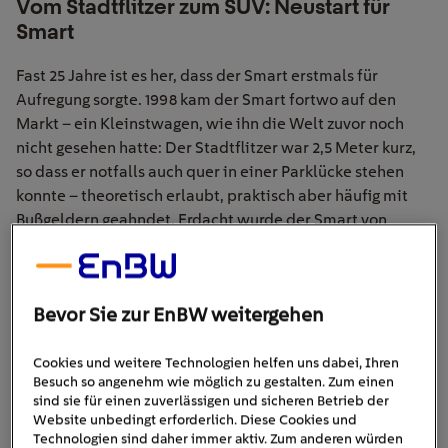
Vom Stadtflitzer zum SUV: Neustart für
Smart
Fast 25 Jahre ist es her, dass der Smart erstmals für
Aufregung sorgte. 1998 kam der Smart
fortwo
auf den
Markt – ein Kleinstwagen, wie ihn die Welt zuvor noch
nicht gesehen hatte: Der Stadtflitzer war 2,5 Meter kurz,
so dass er notfalls auch quer in einer Parklücke stehen
konnte – theoretisch erlaubt,
praktisch
aber häufig mit
Bußgeldern geahndet. Erdacht wurde der Smart von
Swatch-Gründer Nicolas
Hayak
, Bau und Vertrieb
übernahm der Daimler-Konzern.
Bevor Sie zur EnBW weitergehen
Cookies und weitere Technologien helfen uns dabei, Ihren
Besuch so angenehm wie möglich zu gestalten. Zum einen
sind sie für einen zuverlässigen und sicheren Betrieb der
Website unbedingt erforderlich. Diese Cookies und
Technologien sind daher immer aktiv. Zum anderen würden