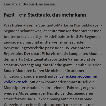
Euro in der Brabus-Line leasen.
Fazit – ein Stadtauto, das mehr kann
Was früher als reine Stadtauto-Marke im Kompaktwagen-
Segment bekannt war, ist heute zum Marktanbieter einer
breiten und vielseitigen Modellpalette im SUV-Segment
geworden: Smart hat mittlerweile für fast jeden
Verwendungszweck die passende SUV-Variante im
Repertoire. Der smart #1 ist ein relativ kompaktes Modell,
der smart #3 überzeugt als sportliche Variante und der
smart #5 bietet genug Platz für die ganze Familie. Mit den
Smart-Modellen fahren Sie nicht nur in urbaner
Umgebung, sondern auch auf
Langstrecken problemfrei
vollelektrisch
.
Mit dem kommenden smart #2 soll die
Modellpalette bald um ein kleineres Fahrzeug ergänzt
werden: Als zeitgemäßer Nachfolger des legendären
smart fortwo und Rückbesinnung auf Smarts urbane
Wurzeln. Als echtes Stadtauto greift der smart #2 die