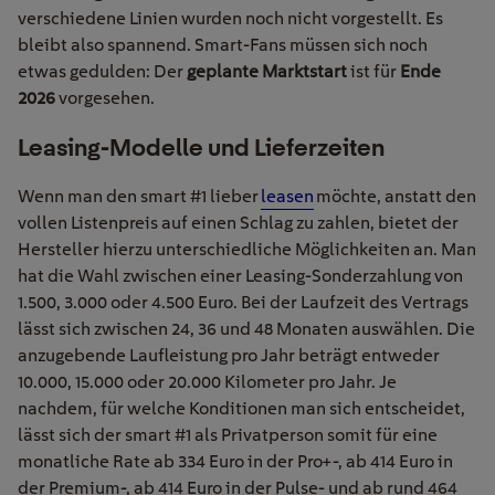
verschiedene Linien wurden noch nicht vorgestellt. Es
bleibt also spannend. Smart-Fans müssen sich noch
etwas gedulden: Der
geplante Marktstart
ist für
Ende
2026
vorgesehen.
Leasing-Modelle und Lieferzeiten
Wenn man den smart #1 lieber
leasen
möchte, anstatt den
vollen Listenpreis auf einen Schlag zu zahlen, bietet der
Hersteller hierzu unterschiedliche Möglichkeiten an. Man
hat die Wahl zwischen einer Leasing-Sonderzahlung von
1.500, 3.000 oder 4.500 Euro. Bei der Laufzeit des Vertrags
lässt sich zwischen 24, 36 und 48 Monaten auswählen. Die
anzugebende Laufleistung pro Jahr beträgt entweder
10.000, 15.000 oder 20.000 Kilometer pro Jahr.
Je
nachdem, für welche Konditionen man sich entscheidet,
lässt sich der smart #1 als Privatperson somit für eine
monat
liche Rate ab 334 Euro in der Pro+-, ab 414 Euro in
der Premium-, ab 414 Euro in der Pulse- und ab rund 464