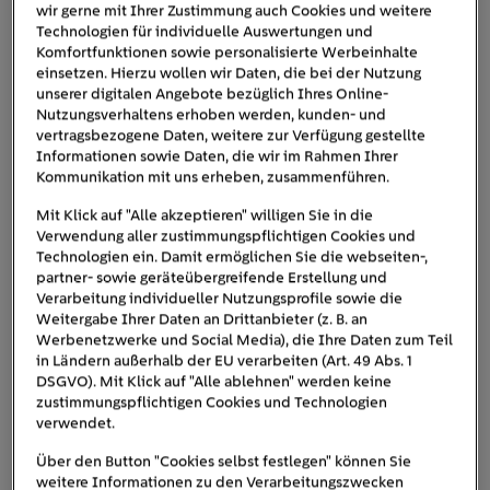
wir gerne mit Ihrer Zustimmung auch Cookies und weitere
Technologien für individuelle Auswertungen und
Komfortfunktionen sowie personalisierte Werbeinhalte
einsetzen. Hierzu wollen wir Daten, die bei der Nutzung
unserer digitalen Angebote bezüglich Ihres Online-
Nutzungsverhaltens erhoben werden, kunden- und
vertragsbezogene Daten, weitere zur Verfügung gestellte
Informationen sowie Daten, die wir im Rahmen Ihrer
Kommunikation mit uns erheben, zusammenführen.
Das Elektro-SUV von Smart, der smart #5, hat wenig gemeinsam
Mit Klick auf "Alle akzeptieren" willigen Sie in die
mit dem Ur-Smart (Bildquelle: ©
Smart
).
Verwendung aller zustimmungspflichtigen Cookies und
Technologien ein. Damit ermöglichen Sie die webseiten-,
Schon der erste Smart sollte ein reines E-Auto werden.
partner- sowie geräteübergreifende Erstellung und
Doch Hayaks Coup misslang, Daimler setzte auf
Verarbeitung individueller Nutzungsprofile sowie die
Weitergabe Ihrer Daten an Drittanbieter (z. B. an
Verbrenner. 2012 wurde dann das fortwo Cabrio erstmalig
Werbenetzwerke und Social Media), die Ihre Daten zum Teil
wieder in einer vollelektrischen V
ariante angeboten. Im
in Ländern außerhalb der EU verarbeiten (Art. 49 Abs. 1
Jahr 2019 sagte Smart dem Verbrenner Lebewohl und
DSGVO). Mit Klick auf "Alle ablehnen" werden keine
wandelte sich zur reinen Elektroauto-Marke, deutlich
zustimmungspflichtigen Cookies und Technologien
verwendet.
früher als der Mutterkonzern selbst. Doch
dann verabschiedete sich Smart vom ursprünglichen
Über den Button "Cookies selbst festlegen" können Sie
Designansatz und stellte den fortwo und forfour
weitere Informationen zu den Verarbeitungszwecken