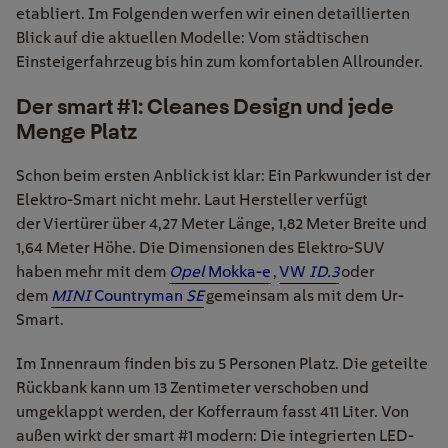
etabliert.
Im Folgenden werfen wir einen detaillierten
Blick auf die aktuellen Modelle
:
Vom städtischen
Einsteigerfahrzeug bis hin zum komfortablen Allrounder
.
Der smart #1: Cleanes Design und jede
Menge Platz
Schon beim ersten Anblick ist klar: Ein Parkwunder ist der
Elektro-Smart nicht mehr. Laut Hersteller verfügt
der Viertürer über 4,27 Meter Länge, 1,82 Meter Breite und
1,64 Meter Höhe.
Die
Dimensionen
des Elektro-SUV
haben
mehr mit dem
Opel
Mokka-e
,
VW
ID.3
oder
dem
MINI
Countryman
SE
gemeinsam als mit dem Ur-
Smart.
Im Innenraum finden bis zu 5 Personen Platz. Die geteilte
Rückbank kann um 13 Zentimeter verschoben und
umgeklappt werden, der Kofferraum fasst 411 Liter. Von
außen wirkt der smart #1 modern: Die integrierten LED-