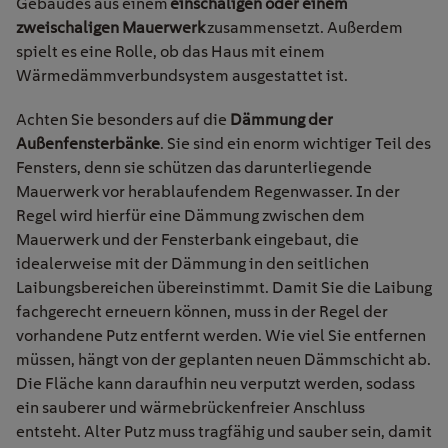
Gebäudes aus einem
einschaligen oder einem
zweischaligen Mauerwerk
zusammensetzt. Außerdem
spielt es eine Rolle, ob das Haus mit einem
Wärmedämmverbundsystem ausgestattet ist.
Achten Sie besonders auf die
Dämmung der
Außenfensterbänke
. Sie sind ein enorm wichtiger Teil des
Fensters, denn sie schützen das darunterliegende
Mauerwerk vor herablaufendem Regenwasser. In der
Regel wird hierfür eine Dämmung zwischen dem
Mauerwerk und der Fensterbank eingebaut, die
idealerweise mit der Dämmung in den seitlichen
Laibungsbereichen übereinstimmt. Damit Sie die Laibung
fachgerecht erneuern können, muss in der Regel der
vorhandene Putz entfernt werden. Wie viel Sie entfernen
müssen, hängt von der geplanten neuen Dämmschicht ab.
Die Fläche kann daraufhin neu verputzt werden, sodass
ein sauberer und wärmebrückenfreier Anschluss
entsteht. Alter Putz muss tragfähig und sauber sein, damit