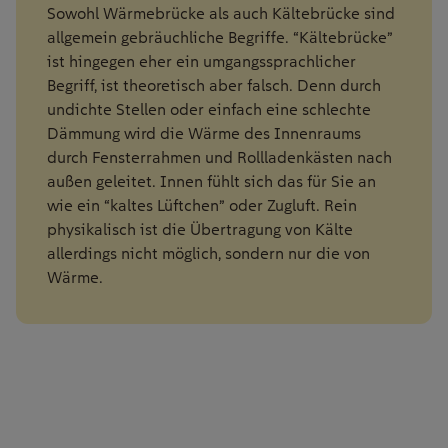
Sowohl
Wärmebrücke
als auch Kältebrücke sind
allgemein gebräuchliche Begriffe
.
“Kältebrücke”
ist
hingegen
eher ein umgangssprachlicher
Begriff,
ist
theoretisch
aber falsch
.
D
enn d
urch
undichte Stellen oder einfach eine schlechte
Dämmung
wird die Wärme des Innenraums
durch Fensterrahmen u
nd Rollladenkästen
nach
außen geleitet
. Innen fühlt sich das für Sie an
wie ein “kaltes Lüftchen” oder Zugluft.
Rein
physikalisch ist die Übertragung von Kälte
allerdings
nicht möglich
, sondern nur die von
Wärme
.