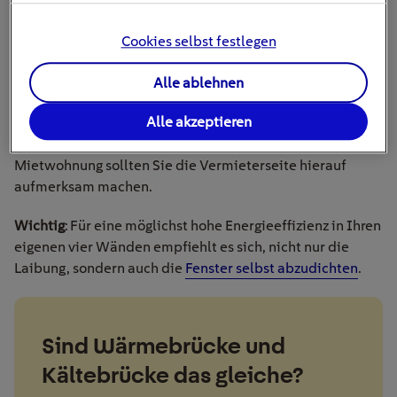
Um diesen Wärmeverlust auszugleichen, drehen die
meisten Menschen die
Heizung auf
, wodurch hohe (und
Cookies selbst festlegen
unnötige) Kosten entstehen. Darüber hinaus kann sich an
den kühlen Stellen im Bereich der undichten
Alle ablehnen
Fensterlaibung
Kondenswasser bilden
– ein idealer
Alle akzeptieren
Nährboden für Schimmel. Die Dämmung der
Fensterlaibung kann dem entgegenwirken. In einer
Mietwohnung sollten Sie die Vermieterseite hierauf
aufmerksam machen.
Wichtig
: Für eine möglichst hohe Energieeffizienz in Ihren
eigenen vier Wänden empfiehlt es sich, nicht nur die
Laibung, sondern auch die
Fenster selbst abzudichten
.
Sind Wärmebrücke und
Kältebrücke das gleiche?