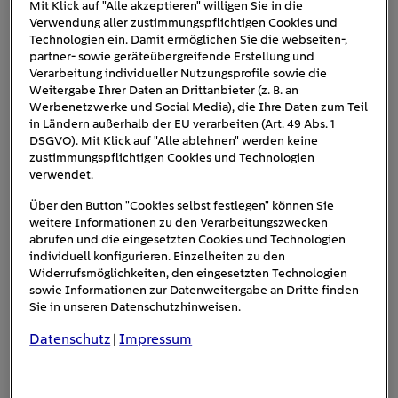
Mit Klick auf "Alle akzeptieren" willigen Sie in die
Verwendung aller zustimmungspflichtigen Cookies und
Technologien ein. Damit ermöglichen Sie die webseiten-,
partner- sowie geräteübergreifende Erstellung und
Verarbeitung individueller Nutzungsprofile sowie die
Weitergabe Ihrer Daten an Drittanbieter (z. B. an
Werbenetzwerke und Social Media), die Ihre Daten zum Teil
in Ländern außerhalb der EU verarbeiten (Art. 49 Abs. 1
Bei der Fensterlaibung handelt es sich um die senkrechte
DSGVO). Mit Klick auf "Alle ablehnen" werden keine
Schnittfläche im Mauerwerk, in die die Fenster eingebaut
zustimmungspflichtigen Cookies und Technologien
werden.
verwendet.
Darum sollten Sie eine undichte
Über den Button "Cookies selbst festlegen" können Sie
weitere Informationen zu den Verarbeitungszwecken
Fensterlaibung dämmen
abrufen und die eingesetzten Cookies und Technologien
individuell konfigurieren. Einzelheiten zu den
Wenn die Fensterlaibungen in Ihrer Wohnung mangelhaft
Widerrufsmöglichkeiten, den eingesetzten Technologien
gedämmt sind oder wenn aus anderen Gründen Lücken in
sowie Informationen zur Datenweitergabe an Dritte finden
Sie in unseren Datenschutzhinweisen.
der Gebäudehülle bestehen, kommt es zu einer
sogenannten
Wärmebrücke,
umgangssprachlich auch als
Datenschutz
Impressum
|
Kältebrücke
bekannt
. Dies kann wiederum zu
einem
beträchtlichen Wärmeverlust
führen.