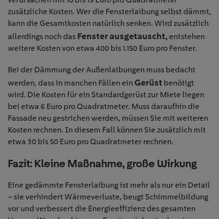
zusätzliche Kosten. Wer die Fensterlaibung selbst dämmt,
kann die Gesamtkosten natürlich senken. Wird zusätzlich
Fenster
ausgetauscht
,
allerdings noch das
entstehen
weitere Kosten von etwa 400 bis 1.150 Euro pro Fenster.
Bei der Dämmung der Außenlaibungen muss be
dacht
Gerüst
werden, dass in manchen Fällen ein
benötigt
wird. Die Kosten für ein Standardgerüs
t zur Miete liegen
bei etwa 6 Euro pro Quadratmeter. Muss daraufhin die
Fassade neu gestriche
n werden
, müssen Sie mit weiteren
Kosten rechnen.
In diesem Fall können Sie
zusätzlich
mit
etwa
30 bis 50 Euro pro Quadratmeter rechnen.
Fazit: Kleine Maßnahme, große Wirkung
Eine gedämmte Fensterlaibung ist mehr als nur ein Detail
– sie verhindert Wärmeverluste, beugt Schimmelbildung
vor und verbessert die Energieeffizienz des gesamten