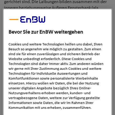
gerichtet sind. Die Laibungen bilden zusammen mit der
inneren beziehungsweise äußeren Fensterbank (als
untere Laibung) den vollständigen Rahmen der
Fensteröffnung.
Bevor Sie zur EnBW weitergehen
Fensterlaibungen zählen zum Mauerwerk und bestehen
somit beispielsweise aus
Beton, Sandstein oder
Ziegelstein
. Ihnen kommt eine entscheidende Bedeutung
Cookies und weitere Technologien helfen uns dabei, Ihren
Besuch so angenehm wie möglich zu gestalten. Zum einen
zu, denn bei der Schnittfläche handelt es sich um die
sind sie für einen zuverlässigen und sicheren Betrieb der
einzige unmittelbare Verbindung zwischen
Website unbedingt erforderlich. Diese Cookies und
Fensterrahmen und Mauerwerk
. Heißt: Undichte Stellen
Technologien sind daher immer aktiv. Zum anderen würden
haben verhältnismäßig hohe Auswirkungen.
wir gerne mit Ihrer Zustimmung auch Cookies und weitere
Technologien für individuelle Auswertungen und
Komfortfunktionen sowie personalisierte Werbeinhalte
einsetzen. Hierzu wollen wir Daten, die bei der Nutzung
unserer digitalen Angebote bezüglich Ihres Online-
Nutzungsverhaltens erhoben werden, kunden- und
vertragsbezogene Daten, weitere zur Verfügung gestellte
Informationen sowie Daten, die wir im Rahmen Ihrer
Kommunikation mit uns erheben, zusammenführen.