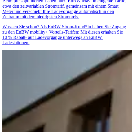
Beim preisoptimierten Laden nutzt EnBW Mavi intelligente Tarife,
etwa den zeitvariablen Stromtarif, gemeinsam mit einem Smart
Meter und verschiebt Ihre Ladevorgänge automatisch in den
Zeitraum mit dem niedrigsten Strompreis.
Wussten Sie schon? Als EnBW Strom-Kund*in haben Sie Zugang
zu den EnBW mobility+ Vorteils-Tarifen: Mit diesen erhalten Sie
10 % Rabatt¹ auf Ladevorgänge unterwegs an EnBW-
Ladestationen.