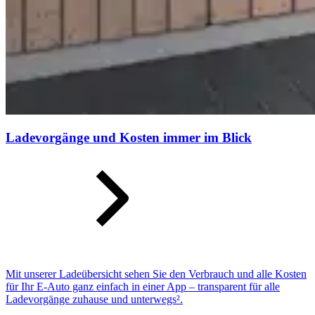
Ladevorgänge und Kosten immer im Blick
Mit unserer Ladeübersicht sehen Sie den Verbrauch und alle Kosten
für Ihr E-Auto ganz einfach in einer App – transparent für alle
Ladevorgänge zuhause und unterwegs².