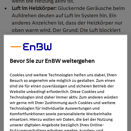
wenn die Heizung aktiv ist.
Luft im Heizkörper:
Gluckernde Geräusche beim
Aufdrehen deuten auf Luft im System hin. Ein
anderes Anzeichen ist, dass der Heizkörper nur
oben warm wird. Der Grund: Die Luft blockiert
den Wasserdurchfluss. Wenn Sie den
Heizkörper
über das Ventil entlüften
, schafft das in vielen
Fällen sofort Abhilfe. Achten Sie aber auch auf
den Wasserdruck.
Bevor Sie zur EnBW weitergehen
Wasserdruck zu niedrig:
Liegt der Systemdruck
unter 1,0 bar, funktioniert die Heizung oft nicht
Cookies und weitere Technologien helfen uns dabei, Ihren
korrekt. Optimal sind meist 1,5–2,0 bar – ein Blick
Besuch so angenehm wie möglich zu gestalten. Zum einen
sind sie für einen zuverlässigen und sicheren Betrieb der
aufs Manometer am Gerät gibt Klarheit (grüner
Website unbedingt erforderlich. Diese Cookies und
Bereich der Anzeige). Meist können Sie selbst
Technologien sind daher immer aktiv. Zum anderen würden
Wasser nachfüllen
. Beachten Sie dabei aber
wir gerne mit Ihrer Zustimmung auch Cookies und weitere
Technologien für individuelle Auswertungen und
stets die Bedienungsanleitung, um nichts zu tun,
Komfortfunktionen sowie personalisierte Werbeinhalte
was die Heizung beschädigt.
einsetzen. Hierzu wollen wir Daten, die bei der Nutzung
Sommerbetrieb oder Nachtabsenkung aktiv:
unserer digitalen Angebote bezüglich Ihres Online-
Nutzungsverhaltens erhoben werden, kunden- und