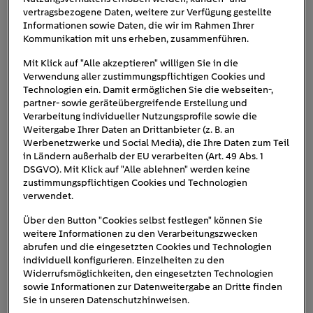
Viele Heizgeräte schalten sich bei höheren
vertragsbezogene Daten, weitere zur Verfügung gestellte
Außentemperaturen automatisch
in den
Informationen sowie Daten, die wir im Rahmen Ihrer
Sommermodus
oder sind so programmiert, dass
Kommunikation mit uns erheben, zusammenführen.
sie nachts die Leistung stark herunterfahren. In
Mit Klick auf "Alle akzeptieren" willigen Sie in die
Übergangszeiten reicht das nicht immer für
Verwendung aller zustimmungspflichtigen Cookies und
behagliche Wärme. Die Heizfunktion lässt sich
Technologien ein. Damit ermöglichen Sie die webseiten-,
partner- sowie geräteübergreifende Erstellung und
meist manuell aktivieren. (Übrigens: Wir haben
Verarbeitung individueller Nutzungsprofile sowie die
auch Tipps, wenn Sie die
Heizung auf
Weitergabe Ihrer Daten an Drittanbieter (z. B. an
Winterbetrieb umstellen
wollen.)
Werbenetzwerke und Social Media), die Ihre Daten zum Teil
in Ländern außerhalb der EU verarbeiten (Art. 49 Abs. 1
Strom- oder Gasversorgung unterbrochen:
Auch
DSGVO). Mit Klick auf "Alle ablehnen" werden keine
offensichtliche Probleme wie eine
zustimmungspflichtigen Cookies und Technologien
abgeschaltete Sicherung, ein leerer Gastank
verwendet.
oder eine Störung im Hausanschluss können
Über den Button "Cookies selbst festlegen" können Sie
zum Heizungsausfall führen.
weitere Informationen zu den Verarbeitungszwecken
abrufen und die eingesetzten Cookies und Technologien
individuell konfigurieren. Einzelheiten zu den
Widerrufsmöglichkeiten, den eingesetzten Technologien
sowie Informationen zur Datenweitergabe an Dritte finden
Sie in unseren Datenschutzhinweisen.