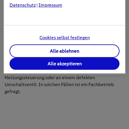
Datenschutz
Impressum
|
Cookies selbst festlegen
Wenn die Heizung nicht anspringt, steckt häufig nur ein
kleines Problem dahinter.
Alle ablehnen
Tipp:
Wenn die Heizung nicht angeht, obwohl das
Alle akzeptieren
Warmwasser funktioniert, liegt die Ursache oft in der
Heizungssteuerung oder an einem defekten
Umschaltventil. In solchen Fällen ist ein Fachbetrieb
gefragt.