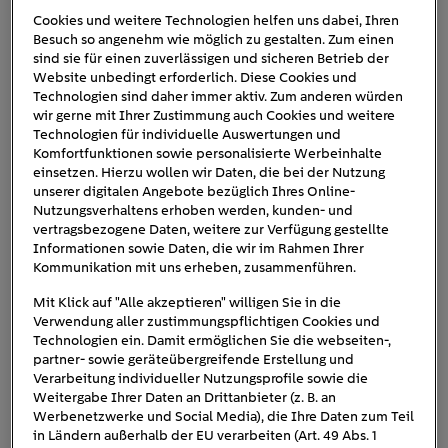
Cookies und weitere Technologien helfen uns dabei, Ihren
Besuch so angenehm wie möglich zu gestalten. Zum einen
sind sie für einen zuverlässigen und sicheren Betrieb der
Website unbedingt erforderlich. Diese Cookies und
Technologien sind daher immer aktiv. Zum anderen würden
wir gerne mit Ihrer Zustimmung auch Cookies und weitere
Technologien für individuelle Auswertungen und
Komfortfunktionen sowie personalisierte Werbeinhalte
einsetzen. Hierzu wollen wir Daten, die bei der Nutzung
unserer digitalen Angebote bezüglich Ihres Online-
Die
Vorteile einer Wärmepumpe
sprechen für sich:
ein
Nutzungsverhaltens erhoben werden, kunden- und
deutlich kleinerer CO
₂
-Fußabdruck
als bei Öl- und
vertragsbezogene Daten, weitere zur Verfügung gestellte
Gasheizungen
, geringe Betriebskosten und eine äußerst
Informationen sowie Daten, die wir im Rahmen Ihrer
effiziente Arbeitsweise
.
Kommunikation mit uns erheben, zusammenführen.
Mit Klick auf "Alle akzeptieren" willigen Sie in die
Ähnliches gilt für die
Solarthermie
,
bei den Kollektoren
Verwendung aller zustimmungspflichtigen Cookies und
auf dem Dach die Strahlung der Sonne in thermische
Technologien ein. Damit ermöglichen Sie die webseiten-,
Energie umwandeln. Dadurch wird die sogenannte
partner- sowie geräteübergreifende Erstellung und
Verarbeitung individueller Nutzungsprofile sowie die
„Solarflüssigkeit“ erwärmt, die die Energie später im
Weitergabe Ihrer Daten an Drittanbieter (z. B. an
Haus an einen Trinkwasser- oder Brauchwasser-Speicher
Werbenetzwerke und Social Media), die Ihre Daten zum Teil
oder den Pufferspeicher der Heizung abgibt.
in Ländern außerhalb der EU verarbeiten (Art. 49 Abs. 1