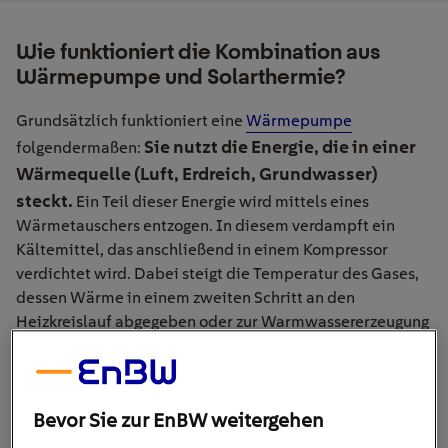
Wie funktioniert die Kombination aus
Wärmepumpe und Solarthermie?
Grundsätzlich funktioniert eine
Wärmepumpe
Sie nutzt die Energie, die in einer
folgendermaßen:
Wärmequelle (Luft, Erdreich, Grundwasser)
steckt
.
Ein Teil dieser Energie wird mittels eines
Wärmetauschers entzogen. In diesem verdampft ein
Kältemittel, das anschließend in einem Kompressor
verdichtet wird. Dabei steigt die Temperatur des Gases,
dessen Wärme in einem zweiten Schritt an den
Heizkreislauf abgegeben oder zur Warmwassererzeugung
genutzt wird.
Bevor Sie zur EnBW weitergehen