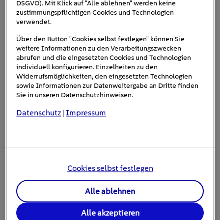
DSGVO). Mit Klick auf "Alle ablehnen" werden keine
zustimmungspflichtigen Cookies und Technologien
Solarthermie-Anlagen arbeiten – anders als
verwendet.
Wärmepumpen – nahezu ohne Verbrauchskosten.
Entscheidend für die effiziente Funktionsweise des
Über den Button "Cookies selbst festlegen" können Sie
Systems ist es, dass
Wärmepumpe und Solarthermie über
weitere Informationen zu den Verarbeitungszwecken
abrufen und die eingesetzten Cookies und Technologien
eine gemeinsame Regelung „kommunizieren“. Übrigens:
individuell konfigurieren. Einzelheiten zu den
Man kann solche Hybrid-Wärmepumpen auch mit
Widerrufsmöglichkeiten, den eingesetzten Technologien
anderen Wärmeerzeugern – etwa mit Gas- oder
sowie Informationen zur Datenweitergabe an Dritte finden
Sie in unseren Datenschutzhinweisen.
Pelletheizungen – realisieren.
Datenschutz
Impressum
|
Cookies selbst festlegen
Alle ablehnen
Alle akzeptieren
KLIMASCHONEND - SPARSAM!