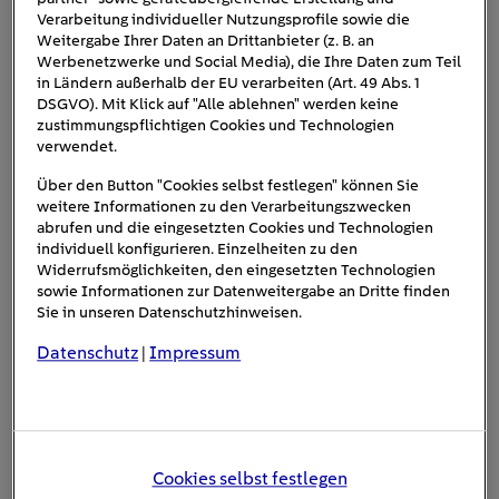
spezifischen Vor- und Nachteile. Das grundsätzliche
Verarbeitung individueller Nutzungsprofile sowie die
Funktionsprinzip ist aber auch im Winter gleich:
Weitergabe Ihrer Daten an Drittanbieter (z. B. an
Werbenetzwerke und Social Media), die Ihre Daten zum Teil
Wärmeaufnahme
: Eine Wärmepumpe entzieht
in Ländern außerhalb der EU verarbeiten (Art. 49 Abs. 1
DSGVO). Mit Klick auf "Alle ablehnen" werden keine
Wärme aus einer Quelle (z.B. Luft, Wasser, Erde).
zustimmungspflichtigen Cookies und Technologien
verwendet.
Verdampfer
: In diesem Teil der Wärmepumpe
Über den Button "Cookies selbst festlegen" können Sie
wird ein Kältemittel, das bei niedrigen
weitere Informationen zu den Verarbeitungszwecken
Temperaturen verdampft, durch die aufgenommene
abrufen und die eingesetzten Cookies und Technologien
Wärme zum Verdampfen gebracht.
individuell konfigurieren. Einzelheiten zu den
Widerrufsmöglichkeiten, den eingesetzten Technologien
sowie Informationen zur Datenweitergabe an Dritte finden
Kompressor
: Das dampfförmige Kältemittel
Sie in unseren Datenschutzhinweisen.
wird durch einen Kompressor verdichtet. Bei dieser
Verdichtung erhöht sich die Temperatur des
Datenschutz
Impressum
|
Dampfes.
Kondensator
: Im Kondensator gibt der heiße
Dampf seine Wärme ab. Die Wärme wird an das
Cookies selbst festlegen
Heizsystem (z.B. Fußbodenheizung, Heizkörper)