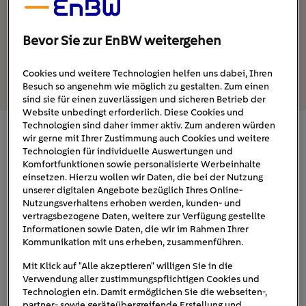
Im Winter Außengeräte richtig schützen
Bevor Sie zur EnBW weitergehen
Cookies und weitere Technologien helfen uns dabei, Ihren
Besuch so angenehm wie möglich zu gestalten. Zum einen
sind sie für einen zuverlässigen und sicheren Betrieb der
Website unbedingt erforderlich. Diese Cookies und
Technologien sind daher immer aktiv. Zum anderen würden
wir gerne mit Ihrer Zustimmung auch Cookies und weitere
So funktioniert eine Wärmepumpe im
Technologien für individuelle Auswertungen und
Winter
Komfortfunktionen sowie personalisierte Werbeinhalte
einsetzen. Hierzu wollen wir Daten, die bei der Nutzung
unserer digitalen Angebote bezüglich Ihres Online-
Wärmepumpe ist nicht gleich Wärmepumpe
.
Nutzungsverhaltens erhoben werden, kunden- und
drei Arten von
Grundsätzlich wird zwischen
vertragsbezogene Daten, weitere zur Verfügung gestellte
Wärmepumpen
unterschieden: Je nachdem, ob die
Informationen sowie Daten, die wir im Rahmen Ihrer
Kommunikation mit uns erheben, zusammenführen.
Energie aus der Luft, der Erde oder dem Grundwasser
stammt, die auf das Heizwasser übertragen wird,
Mit Klick auf "Alle akzeptieren" willigen Sie in die
unterscheidet man Luft-Wasser-, Sole-Wasser- und
Verwendung aller zustimmungspflichtigen Cookies und
Technologien ein. Damit ermöglichen Sie die webseiten-,
Wasser-Wasser-Wärmepumpen. Jede Art hat ihre
partner- sowie geräteübergreifende Erstellung und