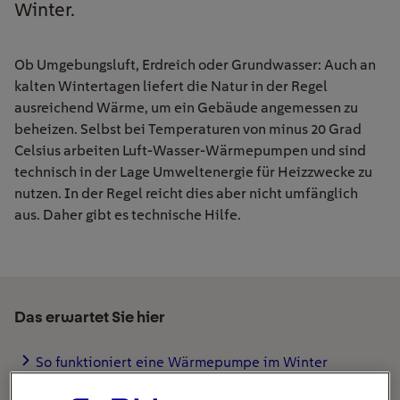
Winter.
Ob Umgebungsluft, Erdreich oder Grundwasser: Auch an
kalten Wintertagen liefert die Natur in der Regel
ausreichend Wärme, um ein Gebäude angemessen zu
beheizen. Selbst bei Temperaturen von minus 20 Grad
Celsius arbeiten Luft-Wasser-Wärmepumpen und sind
technisch in der Lage Umweltenergie für Heizzwecke zu
nutzen. In der Regel reicht dies aber nicht umfänglich
aus. Daher gibt es technische Hilfe.
Das erwartet Sie hier
So funktioniert eine Wärmepumpe im Winter
Bei niedrigen Temperaturen springt der Zuheizer ein