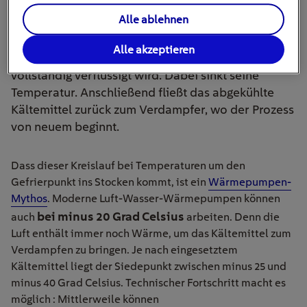
übertragen. Dabei kondensiert das Kältemittel .
Alle ablehnen
Expansionsventil
: Das Kältemittel wird durch
Alle akzeptieren
ein Expansionsventil geleitet, wo es entspannt und
vollständig verflüssigt wird. Dabei sinkt seine
Temperatur. Anschließend fließt das abgekühlte
Kältemittel zurück zum Verdampfer, wo der Prozess
von neuem beginnt.
Dass dieser Kreislauf bei Temperaturen um den
Gefrierpunkt ins Stocken kommt, ist ein
Wärmepumpen-
Mythos
. Moderne Luft-Wasser-Wärmepumpen können
bei minus 20 Grad Celsius
auch
arbeiten. Denn die
Luft enthält immer noch Wärme, um das Kältemittel zum
Verdampfen zu bringen. Je nach eingesetztem
Kältemittel liegt der Siedepunkt zwischen minus 25 und
minus 40 Grad Celsius. Technischer Fortschritt macht es
möglich : Mittlerweile können