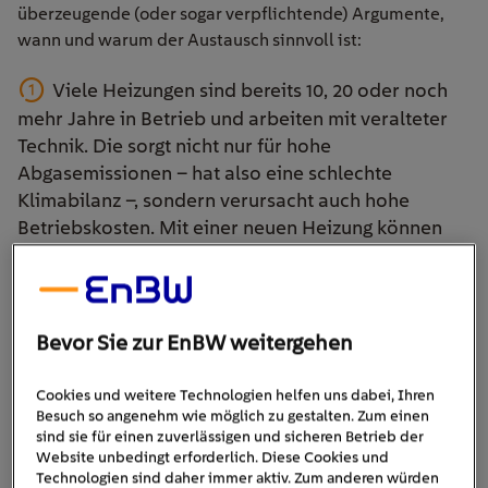
überzeugende (oder sogar verpflichtende) Argumente,
wann und warum der Austausch sinnvoll ist:
Viele Heizungen sind bereits 10, 20 oder noch
mehr Jahre in Betrieb und arbeiten mit veralteter
Technik. Die sorgt nicht nur für hohe
Abgasemissionen – hat also eine schlechte
Klimabilanz –, sondern verursacht auch hohe
Betriebskosten. Mit einer neuen Heizung können
Sie
bis zu 30 Prozent der jährlichen Kosten
einsparen.
Für Heizungen, die 30 Jahre oder älter sind, gilt
Bevor Sie zur EnBW weitergehen
eine
gesetzliche Pflicht zur Erneuerung
. Dies ist in
der Energiesparverordnung fixiert und gilt vor
Cookies und weitere Technologien helfen uns dabei, Ihren
allem für Gas- und Ölheizkessel im
Besuch so angenehm wie möglich zu gestalten. Zum einen
sind sie für einen zuverlässigen und sicheren Betrieb der
Konstanttemperaturbetrieb. Bei Missachtung
Website unbedingt erforderlich. Diese Cookies und
dieser Pflicht drohen Bußgelder in Höhe von bis zu
Technologien sind daher immer aktiv. Zum anderen würden