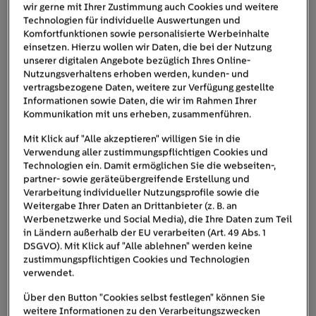
50.000 Euro. Eine Ausnahme gibt es:
wir gerne mit Ihrer Zustimmung auch Cookies und weitere
Immobilienbesitzer*innen, die vor dem 1. Februar
Technologien für individuelle Auswertungen und
Komfortfunktionen sowie personalisierte Werbeinhalte
2002 eingezogen sind bzw. die Immobilie vorher
einsetzen. Hierzu wollen wir Daten, die bei der Nutzung
gekauft haben, sind von dieser Pflicht befreit. Der
unserer digitalen Angebote bezüglich Ihres Online-
Austausch von Heizungen, die der gesetzlichen
Nutzungsverhaltens erhoben werden, kunden- und
vertragsbezogene Daten, weitere zur Verfügung gestellte
Pflicht zur Erneuerung unterliegen, werden übrigens
Informationen sowie Daten, die wir im Rahmen Ihrer
nicht staatlich gefördert.
Kommunikation mit uns erheben, zusammenführen.
Mit Klick auf "Alle akzeptieren" willigen Sie in die
Neue Heizsysteme sind viel
leichter und
Verwendung aller zustimmungspflichtigen Cookies und
komfortabler zu bedienen
. Meist können sie
Technologien ein. Damit ermöglichen Sie die webseiten-,
einfach
in ein Smart-Home-System integriert
partner- sowie geräteübergreifende Erstellung und
Verarbeitung individueller Nutzungsprofile sowie die
werden. Über
smarte Heizkörperthermostate
Weitergabe Ihrer Daten an Drittanbieter (z. B. an
sparen Sie zusätzlich Energie und Kosten.
Werbenetzwerke und Social Media), die Ihre Daten zum Teil
in Ländern außerhalb der EU verarbeiten (Art. 49 Abs. 1
DSGVO). Mit Klick auf "Alle ablehnen" werden keine
Förderung für Heizungen 2026: Die
zustimmungspflichtigen Cookies und Technologien
wichtigsten Neuerungen
verwendet.
Über den Button "Cookies selbst festlegen" können Sie
Das Gebäudeenergiegesetz (GEG), auch neues
weitere Informationen zu den Verarbeitungszwecken