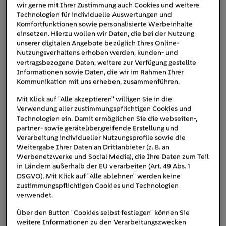
wir gerne mit Ihrer Zustimmung auch Cookies und weitere
Technologien für individuelle Auswertungen und
Komfortfunktionen sowie personalisierte Werbeinhalte
einsetzen. Hierzu wollen wir Daten, die bei der Nutzung
unserer digitalen Angebote bezüglich Ihres Online-
Nutzungsverhaltens erhoben werden, kunden- und
vertragsbezogene Daten, weitere zur Verfügung gestellte
Informationen sowie Daten, die wir im Rahmen Ihrer
Kommunikation mit uns erheben, zusammenführen.
Mit Klick auf "Alle akzeptieren" willigen Sie in die
Verwendung aller zustimmungspflichtigen Cookies und
Technologien ein. Damit ermöglichen Sie die webseiten-,
partner- sowie geräteübergreifende Erstellung und
Reisen im Camper wird mit einem individuellen Van-Ausbau zum
Verarbeitung individueller Nutzungsprofile sowie die
Lebensgefühl.
Weitergabe Ihrer Daten an Drittanbieter (z. B. an
Werbenetzwerke und Social Media), die Ihre Daten zum Teil
Komplettausbau oder Teilausbau: Die
in Ländern außerhalb der EU verarbeiten (Art. 49 Abs. 1
Vorüberlegungen
DSGVO). Mit Klick auf "Alle ablehnen" werden keine
zustimmungspflichtigen Cookies und Technologien
verwendet.
Sobald der Campingbus wie ein weißes Blatt Papier auf
Ideen
wartet, stellt sich die Frage: Wo fange ich an? Die
Über den Button "Cookies selbst festlegen" können Sie
Möglichkeiten für einen Van-Umbau sind vielfältig und
weitere Informationen zu den Verarbeitungszwecken