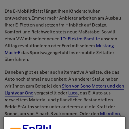
Die E-Mobilität ist längst ihren Kinderschuhen
entwachsen. Immer mehr Anbieter arbeiten am Ausbau
ihrer E-Flotten und setzen im Hinblick auf Design,
Komfort und Reichweite stets neue Maßstäbe: So will
etwa VW mit seiner neuen
ID-Elektro-Familie
unseren
Alltag revolutionieren oder Ford mit seinem
Mustang
Mach-E
das Sportwagengefühl ins e-mobile Zeitalter
überführen.
Daneben gibt es aber auch alternative Ansätze, die das
Auto noch einmal neu denken: An anderer Stelle haben
wir Ihnen zum Beispiel den
Sion von Sono Motors und den
Lightyear One
vorgestellt oder
Luca
, das E-Auto aus
recyceltem Material und pflanzlichen Bestandteilen.
Beide E-Autos setzen unter anderem auf die Kraft der
Sonne, um von A nach B zu kommen. Oder den
Microlino
,
ein Hybrid aus E-Auto und Motorroller, mit dem Sie auch
in der Stadt keine Probleme bei der Parkplatzsuche