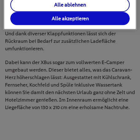
nämlich mit nur wenigen Handgriffen möglich sein.
Alle ablehnen
Auch in Sachen Platz zeigt sich der XBus variabel: Vorder-
Alle akzeptieren
und Rücksitze können durch Sitzbänke ersetzt werden.
Und dank diverser Klappfunktionen lässt sich der
Rückraum bei Bedarf zur zusätzlichen Ladefläche
umfunktionieren.
Dabei kann der XBus sogar zum vollwerten E-Camper
umgebaut werden. Dieser bietet alles, was das Caravan-
Herz höherschlagen lässt: Ausgestattet mit Kühlschrank,
Fernseher, Kochfeld und Spüle inklusive Wassertank
können Sie damit den nächsten Urlaub ganz ohne Zelt und
Hotelzimmer genießen. Im Innenraum ermöglicht eine
Liegefläche von 130 x 210 cm eine erholsame Nachtruhe.