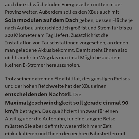
auch bei schwächelnden Energiezellen mitten in der
Provinz weiter. Außerdem soll es den XBus auch mit
Solarmodulen auf dem Dach
geben, dessen Fläche je
nach Aufbau unterschiedlich groß ist und Strom für bis zu
200 Kilometer am Tag liefert. Zusätzlich ist die
Installation von Tauschstationen vorgesehen, an denen
man geladene Akkus bekommt. Damit steht Ihnen also
nichts mehr im Weg das maximal Mögliche aus dem
kleinen E-Stromer herauszuholen.
Trotz seiner extremen Flexibilität, des günstigen Preises
und der hohen Reichweite hat der XBus einen
entscheidenden Nachteil
: Die
Maximalgeschwindigkeit
soll gerade einmal 90
km/h
betragen. Das qualifiziert ihn zwar für einen
Ausflug über die Autobahn, für eine längere Reise
müssten Sie aber definitiv wesentlich mehr Zeit
einkalkulieren und Ihnen den rechten Fahrstreifen mit