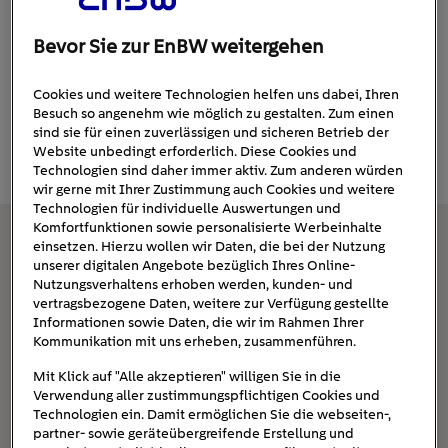
haben werden.
Bevor Sie zur EnBW weitergehen
Ähnlich innovativ zeigt sich auch der XBus, der früher
unter dem niedlichen Namen „eBussy“ bekannt war und
Cookies und weitere Technologien helfen uns dabei, Ihren
nur digital auf Renderings existierte. Neben einem neuen
Besuch so angenehm wie möglich zu gestalten. Zum einen
sind sie für einen zuverlässigen und sicheren Betrieb der
Namen gibt es nun auch einen Prototyp.
Website unbedingt erforderlich. Diese Cookies und
Technologien sind daher immer aktiv. Zum anderen würden
wir gerne mit Ihrer Zustimmung auch Cookies und weitere
Technologien für individuelle Auswertungen und
Komfortfunktionen sowie personalisierte Werbeinhalte
Das erwartet Sie hier
einsetzen. Hierzu wollen wir Daten, die bei der Nutzung
unserer digitalen Angebote bezüglich Ihres Online-
Nutzungsverhaltens erhoben werden, kunden- und
Mit wenigen Handgriffen vom Cabrio zum Transporter
vertragsbezogene Daten, weitere zur Verfügung gestellte
Informationen sowie Daten, die wir im Rahmen Ihrer
zum Camper
Kommunikation mit uns erheben, zusammenführen.
Was wird der XBus kosten?
Mit Klick auf "Alle akzeptieren" willigen Sie in die
Wie hoch ist die Reichweite beim XBus?
Verwendung aller zustimmungspflichtigen Cookies und
Technologien ein. Damit ermöglichen Sie die webseiten-,
Wann kommt das modulares E-Auto?
partner- sowie geräteübergreifende Erstellung und