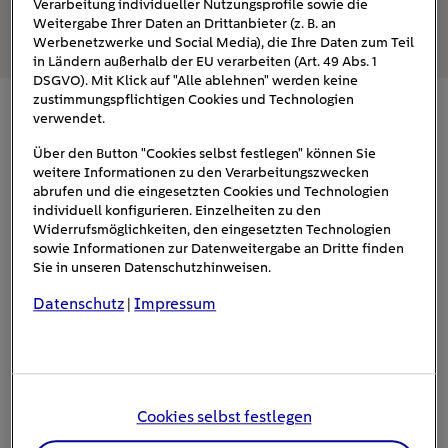
Der Praxistest wird zeigen, wie gut das modulare
Verarbeitung individueller Nutzungsprofile sowie die
Weitergabe Ihrer Daten an Drittanbieter (z. B. an
Konzept angenommen wird
Werbenetzwerke und Social Media), die Ihre Daten zum Teil
in Ländern außerhalb der EU verarbeiten (Art. 49 Abs. 1
DSGVO). Mit Klick auf "Alle ablehnen" werden keine
zustimmungspflichtigen Cookies und Technologien
verwendet.
Mit wenigen Handgriffen vom Cabrio zum
Transporter zum Camper
Über den Button "Cookies selbst festlegen" können Sie
weitere Informationen zu den Verarbeitungszwecken
abrufen und die eingesetzten Cookies und Technologien
Einzigartig am XBus ist, dass Sie das Fahrzeug nach Ihren
individuell konfigurieren. Einzelheiten zu den
individuellen Anforderungen
mit nur wenigen
Widerrufsmöglichkeiten, den eingesetzten Technologien
Handgriffen umbauen können. So ist das E-Auto unter der
sowie Informationen zur Datenweitergabe an Dritte finden
Sie in unseren Datenschutzhinweisen.
Woche zum Beispiel als praktischer Pickup für den
Betrieb im Einsatz, während Sie es am Wochenende als
Datenschutz
Impressum
|
Cabrio für einen Trip an den Strand nutzen. Auch zum
Transporter mit und ohne kippbare Ladefläche kann der
Wagen umgerüstet werden. Haben Sie das flexible E-
Auto mit dem entsprechenden Zubehör erworben, ist der
Weg in die Werkstatt für den Umbau des XBus nicht nötig.
Cookies selbst festlegen
Laut Hersteller soll die Transformation des Stromers