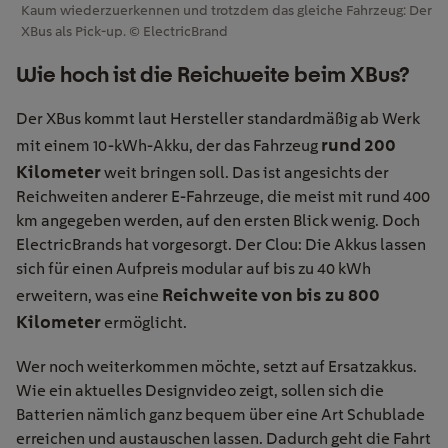
Kaum wiederzuerkennen und trotzdem das gleiche Fahrzeug: Der
XBus als Pick-up. © ElectricBrand
Wie hoch ist die Reichweite beim XBus?
Der XBus kommt laut Hersteller standardmäßig ab Werk
rund 200
mit einem 10-kWh-Akku, der das Fahrzeug
Kilometer
weit bringen soll. Das ist angesichts der
Reichweiten anderer E-Fahrzeuge, die meist mit rund 400
km angegeben werden, auf den ersten Blick wenig. Doch
ElectricBrands hat vorgesorgt. Der Clou: Die Akkus lassen
sich für einen Aufpreis modular auf bis zu 40 kWh
Reichweite von bis zu 800
erweitern, was eine
Kilometer
ermöglicht.
Wer noch weiterkommen möchte, setzt auf Ersatzakkus.
Wie ein aktuelles Designvideo zeigt, sollen sich die
Batterien nämlich ganz bequem über eine Art Schublade
erreichen und austauschen lassen. Dadurch geht die Fahrt