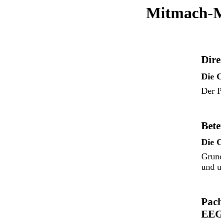
Mitmach-M
Dire
Die 
Der P
Bete
Die 
Grund
und u
Pach
EEG