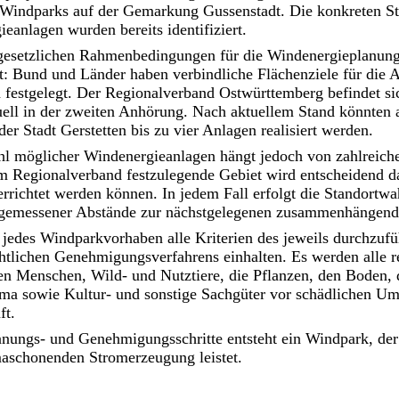
s Windparks auf der Gemarkung Gussenstadt. Die konkreten St
eanlagen wurden bereits identifiziert.
 gesetzlichen Rahmenbedingungen für die Windenergieplanung
rt: Bund und Länder haben verbindliche Flächenziele für die
 festgelegt. Der Regionalverband Ostwürttemberg befindet si
uell in der zweiten Anhörung. Nach aktuellem Stand könnten 
er Stadt Gerstetten bis zu vier Anlagen realisiert werden.
hl möglicher Windenergieanlagen hängt jedoch von zahlreich
 Regionalverband festzulegende Gebiet wird entscheidend daf
errichtet werden können. In jedem Fall erfolgt die Standortwa
ngemessener Abstände zur nächstgelegenen zusammenhänge
 jedes Windparkvorhaben alle Kriterien des jeweils durchzuf
htlichen Genehmigungsverfahrens einhalten. Es werden alle r
n Menschen, Wild- und Nutztiere, die Pflanzen, den Boden, 
ma sowie Kultur- und sonstige Sachgüter vor schädlichen U
ft.
anungs- und Genehmigungsschritte entsteht ein Windpark, der
maschonenden Stromerzeugung leistet.