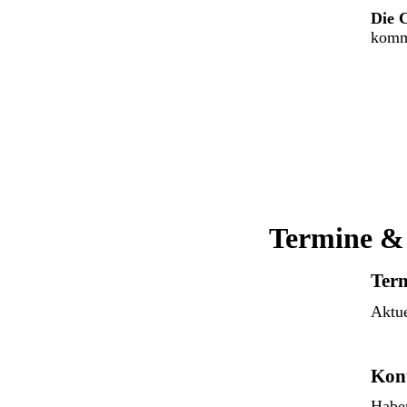
Die 
komm
Termine &
Ter
Aktue
Kon
Haben