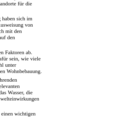
andorte für die
 haben sich im
 Ausweisung von
ch mit den
auf den
en Faktoren ab.
ür sein, wie viele
hl unter
nden Wohnbebauung.
ührenden
elevanten
das Wasser, die
mwelteinwirkungen
 einen wichtigen