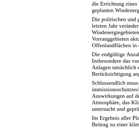
die Errichtung eine
geplanten Windenergi
Die politischen und
letzten Jahr verände
Windenergiegebieten
Vorranggebieten akt
Offenlandflächen in d
Die endgültige Anza
Insbesondere das vom
Anlagen tatsächlich 
Berücksichtigung a
Schlussendlich muss
immissionsschutzrec
Auswirkungen auf de
Atmosphäre, das Kli
untersucht und geprü
Im Ergebnis aller Pl
Beitrag zu einer kli