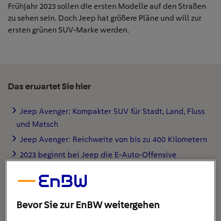
Frühjahr 2023 sollen die ersten Modelle auf den Straßen
zu sehen sein. Doch Jeep hat größere Pläne und will zur
ersten grünen SUV-Marke werden.
Das erwartet Sie hier
Jeep Avenger: Kompakter SUV für Stadt, Land, Fluss
und Matsch
Jeep Avenger: Reichweite von bis zu 400 Kilometern
2023 beginnt bei Jeep die E-Auto-Offensive
Bevor Sie zur EnBW weitergehen