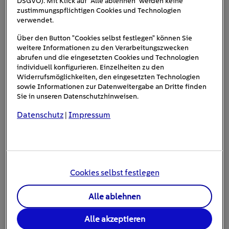
DSGVO). Mit Klick auf "Alle ablehnen" werden keine
zustimmungspflichtigen Cookies und Technologien
verwendet.
Über den Button "Cookies selbst festlegen" können Sie
weitere Informationen zu den Verarbeitungszwecken
abrufen und die eingesetzten Cookies und Technologien
individuell konfigurieren. Einzelheiten zu den
Widerrufsmöglichkeiten, den eingesetzten Technologien
sowie Informationen zur Datenweitergabe an Dritte finden
Sie in unseren Datenschutzhinweisen.
Der Avenger ist zwar klein, bietet aber überdurchschnittlich viel
Datenschutz
Impressum
|
Platz im Kofferraum. ©Stellantis
Echte Geländegängigkeit sind bei
einem Jeep Pflicht
Cookies selbst festlegen
Von außen ist dem Avenger sofort anzusehen, aus
Alle ablehnen
welchem „Stall“ er kommt: ein gebogener Kühlergrill,
all
ausladende Kotflügel, ein „X“ auf den Rückleuchten –
Alle akzeptieren
die kleinen Details erinnern an den Wrangler
, dem