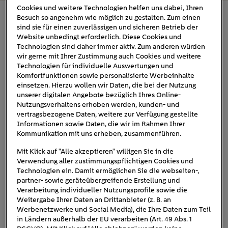
Cookies und weitere Technologien helfen uns dabei, Ihren
Besuch so angenehm wie möglich zu gestalten. Zum einen
Jeep Avenger: Kompakter SUV für Stadt,
sind sie für einen zuverlässigen und sicheren Betrieb der
Land, Fluss und Matsch
Website unbedingt erforderlich. Diese Cookies und
Technologien sind daher immer aktiv. Zum anderen würden
wir gerne mit Ihrer Zustimmung auch Cookies und weitere
Mit 4,08 Metern Länge ist der Jeep Avenger
Technologien für individuelle Auswertungen und
Kleinwagen-SUV
vergleichsweise kurz. Der
Komfortfunktionen sowie personalisierte Werbeinhalte
einsetzen. Hierzu wollen wir Daten, die bei der Nutzung
unterbietet damit das nächstgrößere Modell, den Jeep
unserer digitalen Angebote bezüglich Ihres Online-
Renegade, um 16 Zentimeter. Doch innen merkt man
Nutzungsverhaltens erhoben werden, kunden- und
davon gar nicht so viel. Der Kofferraum ist immerhin 30
vertragsbezogene Daten, weitere zur Verfügung gestellte
Liter größer als beim Renegade und bietet ein
Informationen sowie Daten, die wir im Rahmen Ihrer
Kommunikation mit uns erheben, zusammenführen.
Stauvolumen von 380 Litern
. Damit ist der Jeep
Avenger zwar kein Aspirant auf unsere
Liste der E-Autos
Mit Klick auf "Alle akzeptieren" willigen Sie in die
Verwendung aller zustimmungspflichtigen Cookies und
großem Kofferraum
, aber immerhin reicht es für ein
Technologien ein. Damit ermöglichen Sie die webseiten-,
Fahrrad.
partner- sowie geräteübergreifende Erstellung und
Verarbeitung individueller Nutzungsprofile sowie die
Weitergabe Ihrer Daten an Drittanbieter (z. B. an
Werbenetzwerke und Social Media), die Ihre Daten zum Teil
in Ländern außerhalb der EU verarbeiten (Art. 49 Abs. 1