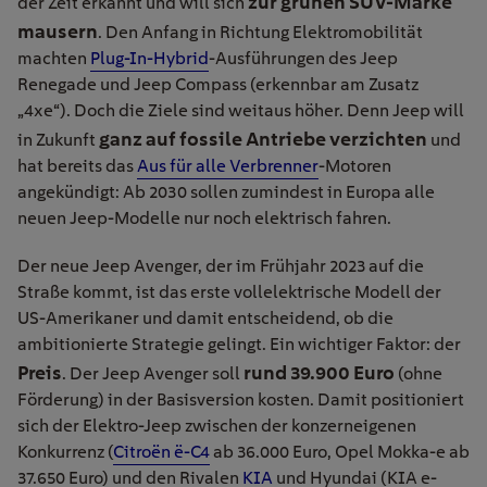
zur grünen SUV-Marke
der Zeit erkannt und will sich
mausern
. Den Anfang in Richtung Elektromobilität
machten
Plug-In-Hybrid
-Ausführungen des Jeep
Renegade und Jeep Compass (erkennbar am Zusatz
„4xe“). Doch die Ziele sind weitaus höher. Denn Jeep will
ganz auf fossile Antriebe verzichten
in Zukunft
und
hat bereits das
Aus für alle Verbrenner
-Motoren
angekündigt: Ab 2030 sollen zumindest in Europa alle
neuen Jeep-Modelle nur noch elektrisch fahren.
Der neue Jeep Avenger, der im Frühjahr 2023 auf die
Straße kommt, ist das erste vollelektrische Modell der
US-Amerikaner und damit entscheidend, ob die
ambitionierte Strategie gelingt. Ein wichtiger Faktor: der
Preis
rund 39.900 Euro
. Der Jeep Avenger soll
(ohne
Förderung) in der Basisversion kosten. Damit positioniert
sich der Elektro-Jeep zwischen der konzerneigenen
Konkurrenz (
Citroën ë-C4
ab 36.000 Euro, Opel Mokka-e ab
37.650 Euro) und den Rivalen
KIA
und Hyundai (KIA e-