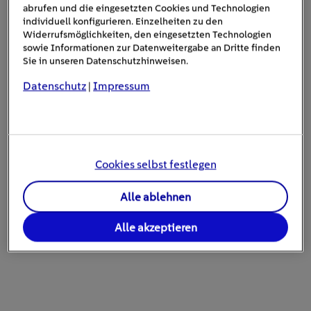
abrufen und die eingesetzten Cookies und Technologien
individuell konfigurieren. Einzelheiten zu den
Widerrufsmöglichkeiten, den eingesetzten Technologien
sowie Informationen zur Datenweitergabe an Dritte finden
LADEN UND PROFITIEREN IM DOPPELPACK
Sie in unseren Datenschutzhinweisen.
Unterwegs und Zuhause Laden
Datenschutz
Impressum
|
kombinieren und 10 % beim
Unterwegs Laden sparen!
Cookies selbst festlegen
Kombi-Vorteil sichern
Alle ablehnen
Alle akzeptieren