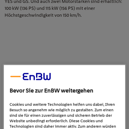
YES und GS. Und auch zwei Motorstärken sind erhältlich:
100 kW (136 PS) und 115 kW (156 PS) mit einer
Höchstgeschwindigkeit von 150 km/h.
Bevor Sie zur EnBW weitergehen
Cookies und weitere Technologien helfen uns dabei, Ihren
Besuch so angenehm wie möglich zu gestalten. Zum einen
sind sie für einen zuverlässigen und sicheren Betrieb der
Der Opel Corsa Electric war 2022 der meistverkaufte Elektro-
Website unbedingt erforderlich. Diese Cookies und
Kleinwagen in Deutschland (Bild: © Stellantis).
Technologien sind daher immer aktiv. Zum anderen würden