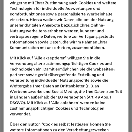
wir gerne mit Ihrer Zustimmung auch Cookies und weitere
Technologien für individuelle Auswertungen und
Komfortfunktionen sowie personalisierte Werbeinhalte
einsetzen. Hierzu wollen wir Daten, die bei der Nutzung
Dank des Elektromotors mit bis zu 260 Newtonmetern
unserer digitalen Angebote bezüglich Ihres Online-
im Verkehrsgetümmel immer
Drehmoment ist man
Nutzungsverhaltens erhoben werden, kunden- und
vertragsbezogene Daten, weitere zur Verfügung gestellte
flott unterwegs
. Der Akku verfügt über eine Kapazität
Informationen sowie Daten, die wir im Rahmen Ihrer
bis
von 50 kWh, die für eine komfortable Reichweite von
Kommunikation mit uns erheben, zusammenführen.
zu 405 Kilometern
(nach WLTP) sorgt. An
Mit Klick auf "Alle akzeptieren" willigen Sie in die
Schnelladesäulen schafft der Opel Corsa Electric eine
Verwendung aller zustimmungspflichtigen Cookies und
Leistung von bis zu 100 Kilowatt. Dadurch lässt sich die
Technologien ein. Damit ermöglichen Sie die webseiten-,
partner- sowie geräteübergreifende Erstellung und
Batterie in 30 Minuten von 10 auf 80 Prozent aufladen.
Verarbeitung individueller Nutzungsprofile sowie die
ab 34.745 Euro
Preis:
.
Weitergabe Ihrer Daten an Drittanbieter (z. B. an
Werbenetzwerke und Social Media), die Ihre Daten zum Teil
in Ländern außerhalb der EU verarbeiten (Art. 49 Abs. 1
DSGVO). Mit Klick auf "Alle ablehnen" werden keine
zustimmungspflichtigen Cookies und Technologien
verwendet.
Über den Button "Cookies selbst festlegen" können Sie
weitere Informationen zu den Verarbeitungszwecken