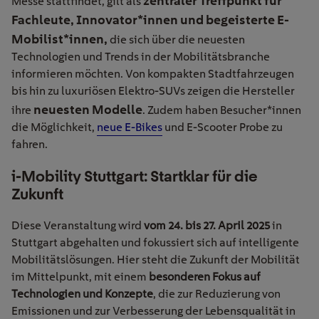
zentraler Treffpunkt für
Messe
stattfindet,
gilt
als
Fachleute, Innovator*innen und begeisterte E-
Mobilist*innen
,
die sich über die neuesten
Technologien und Trends in der Mobilitätsbranche
informieren möchten. Von kompakten Stadtfahrzeugen
bis hin zu luxuriösen Elektro-SUVs zeigen die Hersteller
neuesten Modelle
ihre
.
Zudem haben B
esucher
*innen
die Möglichkeit,
neue E-Bikes
und E-Scooter
Probe zu
fahren
.
i-Mobility Stuttgart: Startklar für die
Zukunft
Diese Veranstaltung wird
vom 24. bis 27. April 2025
in
Stuttgart abgehalten und fokussiert sich auf intelligente
Mobilitätslösungen. Hier steht die Zukunft der Mobilität
im Mittelpunkt, mit einem
besonderen Fokus auf
Technologien und Konzepte
, die zur Reduzierung von
Emissionen und zur Verbesserung der Lebensqualität in