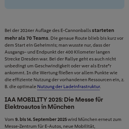
starteten
B
ei
der
2024er
Auflage des E-Cannonballs
mehr als 70 Teams
.
Die genaue Route
blieb
bis kurz vor
dem Start ein Geheimnis
;
man wusste nur, dass der
Ausgangs
– und End
punkt der 400 Kilometer langen
Strecke Dresden war
.
Bei der Rallye
geht
es
auch
nicht
unbedingt
um Geschwindigkeit
oder wer als Erste*r
ankommt
. I
n die Wertung fließen
vor allem
Punkte wie
die
effiziente Nutzung der vorhandenen Ressourcen
ein
, z.
B. die optimale
Nutzung der Ladeinfrastruktur
.
IAA MOBILITY 2025: Die Messe für
Elektroautos in München
Vom
9. bis 14. September 2025
wird München erneut zum
Messe-Zentrum für E-Autos, neue Mobilität,