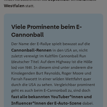
Westfalen
statt.
Viele Prominente beim E-
Cannonball
D
er Name
der E-Rallye
spielt bewusst auf
die
Cannonball-Rennen
in den USA
an, nicht
zuletzt verewigt im
Kultfilm
Cannonball Run
(deutscher Titel:
Auf dem Highway ist die Hölle
los
)
von 1981
.
I
n
diesem sind
unter anderem die
Kinolegenden Burt Reynolds, Roger Moore und
Farrah Fawcett
in einer wilden
Wettfahrt
quer
durch die USA
zu sehen
.
Vergleichbar prominent
geht es auch beim E-
Cannonball zu, sind doch
fast alle bekannten YouTuber*innen und
Influencer*innen der E
-A
uto-Szene
dabei.