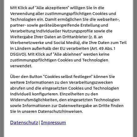
Der EnBW-Schnellladepark in Lichtenau bei Chemnitz ist der
Mit Klick auf "Alle akzeptieren" willigen Sie in die
erste Ladepark der EnBW nach dem NextLevel-Konzept, und hier
Verwendung aller zustimmungspflichtigen Cookies und
fällt auch der Startschuss für die eNordkappChallenge 2024/25
Technologien ein. Damit ermöglichen Sie die webseiten-,
(Bild ©: EnBW / Fotograf: Endre Dulic).
partner- sowie geräteübergreifende Erstellung und
Verarbeitung individueller Nutzungsprofile sowie die
In diesem Jahr ist die
EnBW offizieller Startpartner der
Weitergabe Ihrer Daten an Drittanbieter (z. B. an
eNordkappChallenge 2024
. Die Rallye
startet am 27.
Werbenetzwerke und Social Media), die Ihre Daten zum Teil
Dezember 2024 in Sachsen, konkret: am EnBW-
in Ländern außerhalb der EU verarbeiten (Art. 49 Abs. 1
DSGVO). Mit Klick auf "Alle ablehnen" werden keine
Schnellladepark in Lichtenau bei Chemnitz, dem
ersten
zustimmungspflichtigen Cookies und Technologien
Standort errichtet und betrieben nach dem „NextLevel“-
verwendet.
Konzept
. Die Strecke führt die Teilnehmenden über
Über den Button "Cookies selbst festlegen" können Sie
eine anspruchsvolle Route bis zum Nordkap in Norwegen,
weitere Informationen zu den Verarbeitungszwecken
wo sie am 5. Januar 2025 ankommen. Die Fahrer*innen
abrufen und die eingesetzten Cookies und Technologien
durchqueren
Deutschland, Polen, Estland, Lettland,
individuell konfigurieren. Einzelheiten zu den
Litauen, Finnland und Norwegen
. Per Livestreams, Fotos
Widerrufsmöglichkeiten, den eingesetzten Technologien
sowie Informationen zur Datenweitergabe an Dritte finden
und GPS-Positionen können Interessierte aus der ganzen
Sie in unseren Datenschutzhinweisen.
Welt die Rallye unter
#eNC2024
live im Internet
verfolgen
.
Datenschutz
Impressum
|
Ende 2025 wird es mit einer neuen Strecke zum Nordkap