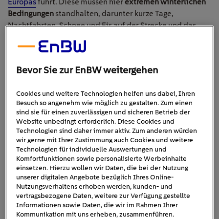
Europas
führt. Diese müssen hier
extremen winterlichen
Bedingungen
standhalten, darunter kurze Tage,
Nachtfahrten, Schnee und Eis auf der Strecke und das
alles bei Temperaturen bis zu -35°C, während sie die
Leistungsfähigkeit ihrer Elektrofahrzeuge unter Beweis
stellen.
Bevor Sie zur EnBW weitergehen
Cookies und weitere Technologien helfen uns dabei, Ihren
Besuch so angenehm wie möglich zu gestalten. Zum einen
sind sie für einen zuverlässigen und sicheren Betrieb der
Website unbedingt erforderlich. Diese Cookies und
Technologien sind daher immer aktiv. Zum anderen würden
wir gerne mit Ihrer Zustimmung auch Cookies und weitere
Technologien für individuelle Auswertungen und
Komfortfunktionen sowie personalisierte Werbeinhalte
einsetzen. Hierzu wollen wir Daten, die bei der Nutzung
unserer digitalen Angebote bezüglich Ihres Online-
Nutzungsverhaltens erhoben werden, kunden- und
vertragsbezogene Daten, weitere zur Verfügung gestellte
Informationen sowie Daten, die wir im Rahmen Ihrer
Kommunikation mit uns erheben, zusammenführen.