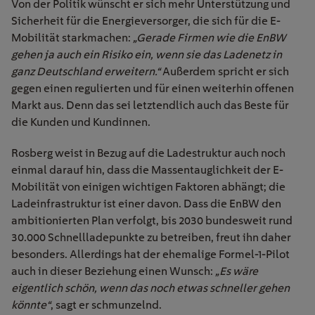
Von der Politik wünscht er sich mehr Unterstützung und
Sicherheit für die Energieversorger, die sich für die E-
Mobilität starkmachen:
„Gerade Firmen wie die EnBW
gehen ja auch ein Risiko ein, wenn sie das Ladenetz in
ganz Deutschland erweitern.“
Außerdem spricht er sich
gegen einen regulierten und für einen weiterhin offenen
Markt aus. Denn das sei letztendlich auch das Beste für
die Kunden und Kundinnen.
Rosberg weist in Bezug auf die Ladestruktur auch noch
einmal darauf hin, dass die Massentauglichkeit der E-
Mobilität von einigen wichtigen Faktoren abhängt; die
Ladeinfrastruktur ist einer davon. Dass die EnBW den
ambitionierten Plan verfolgt, bis 2030 bundesweit rund
30.000 Schnellladepunkte zu betreiben, freut ihn daher
besonders. Allerdings hat der ehemalige Formel-1-Pilot
auch in dieser Beziehung einen Wunsch:
„Es wäre
eigentlich schön, wenn das noch etwas schneller gehen
könnte“
, sagt er schmunzelnd.