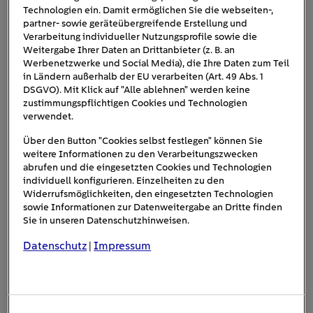
Technologien ein. Damit ermöglichen Sie die webseiten-,
ihm zufolge aber nicht darum, dass wir alles auf einmal
partner- sowie geräteübergreifende Erstellung und
verbessern und dafür riesige Kompromisse eingehen.
Verarbeitung individueller Nutzungsprofile sowie die
Weitergabe Ihrer Daten an Drittanbieter (z. B. an
Stattdessen führen viele kleine Veränderungen zum
Werbenetzwerke und Social Media), die Ihre Daten zum Teil
in Ländern außerhalb der EU verarbeiten (Art. 49 Abs. 1
großen Ganzen:
„Daher ist es wichtig, dass jeder für sich
DSGVO). Mit Klick auf "Alle ablehnen" werden keine
ein Bewusstsein dafür entwickelt und schaut, was einfach
zustimmungspflichtigen Cookies und Technologien
möglich ist.“
Ein gesamtgesellschaftliches Umdenken ist
verwendet.
jedoch alles andere als einfach:
„Die Herausforderung“
,
Über den Button "Cookies selbst festlegen" können Sie
so Rosberg,
„liegt in der Veränderung.“
weitere Informationen zu den Verarbeitungszwecken
abrufen und die eingesetzten Cookies und Technologien
individuell konfigurieren. Einzelheiten zu den
Widerrufsmöglichkeiten, den eingesetzten Technologien
sowie Informationen zur Datenweitergabe an Dritte finden
Sie in unseren Datenschutzhinweisen.
Datenschutz
Impressum
|