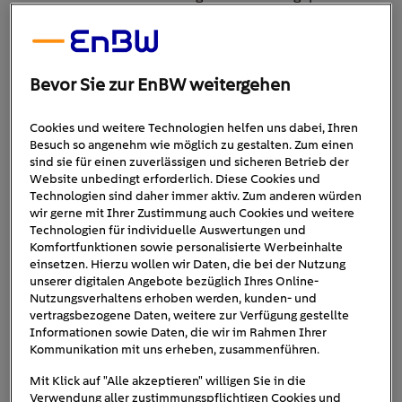
Umgang mit unseren endlichen Ressourcen – Nico
Rosberg hat eine klare Vorstellung davon, was uns auf
dem Weg in eine nachhaltigere Zukunft helfen könnte.
Aber er sieht auch Hürden, die es gemeinsam zu
Bevor Sie zur EnBW weitergehen
überwinden gilt.
Cookies und weitere Technologien helfen uns dabei, Ihren
Nachhaltigkeit: Die Herausforderung liegt
Besuch so angenehm wie möglich zu gestalten. Zum einen
in der Veränderung
sind sie für einen zuverlässigen und sicheren Betrieb der
Website unbedingt erforderlich. Diese Cookies und
Technologien sind daher immer aktiv. Zum anderen würden
Nachhaltigkeit ist ein weit gefasster Begriff. Für Nico
wir gerne mit Ihrer Zustimmung auch Cookies und weitere
Rosberg steckt dahinter
insbesondere
, aber eben
nicht
Technologien für individuelle Auswertungen und
ausschließlich
, der Schutz unserer Umwelt. Es geht
Komfortfunktionen sowie personalisierte Werbeinhalte
einsetzen. Hierzu wollen wir Daten, die bei der Nutzung
ebenfalls um soziale Themen wie Gleichberechtigung
unserer digitalen Angebote bezüglich Ihres Online-
oder die ökonomischen Herausforderungen unserer Zeit.
Nutzungsverhaltens erhoben werden, kunden- und
Er betont: „
Es ist extrem wichtig, dass wir jetzt für die
vertragsbezogene Daten, weitere zur Verfügung gestellte
Informationen sowie Daten, die wir im Rahmen Ihrer
Zukunft große Fortschritte machen. Eine Bedeutung von
Kommunikation mit uns erheben, zusammenführen.
Nachhaltigkeit ist für mich, dass wir bewusst mit unseren
Ressourcen umgehen. Und in der Hinsicht ist Energie
Mit Klick auf "Alle akzeptieren" willigen Sie in die
natürlich auch ein sehr wichtiges Thema.
“ Dabei geht es
Verwendung aller zustimmungspflichtigen Cookies und