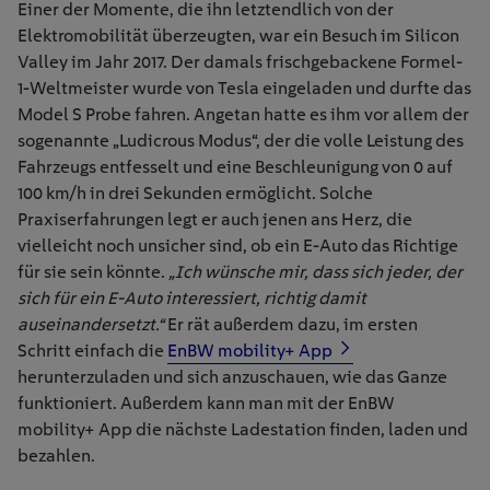
Einer der Momente, die ihn letztendlich von der
Elektromobilität überzeugten, war ein Besuch im Silicon
Valley im Jahr 2017. Der damals frischgebackene Formel-
1-Weltmeister wurde von Tesla eingeladen und durfte das
Model S Probe fahren. Angetan hatte es ihm vor allem der
sogenannte „Ludicrous Modus“, der die volle Leistung des
Fahrzeugs entfesselt und eine Beschleunigung von 0 auf
100 km/h in drei Sekunden ermöglicht. Solche
Praxiserfahrungen legt er auch jenen ans Herz, die
vielleicht noch unsicher sind, ob ein E-Auto das Richtige
für sie sein könnte.
„Ich wünsche mir, dass sich jeder, der
sich für ein E-Auto interessiert, richtig damit
auseinandersetzt.“
Er rät außerdem dazu, im ersten
Schritt einfach die
EnBW mobility+ App
herunterzuladen und sich anzuschauen, wie das Ganze
funktioniert. Außerdem kann man mit der EnBW
mobility+ App die nächste Ladestation finden, laden und
bezahlen.