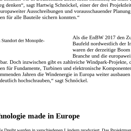
 denken“, sagt Hartwig Schnöckel, einer der drei Projektleit
 europaweiter Ausschreibungen und vorausschauender Planung 
en für alle Bauteile sichern konnten.“
Als die EnBW 2017 den Zus
 Standort der Monopile-
Baufeld nordwestlich der I
waren der derzeitige Boom 
Branche und die europaweit
ar. Doch inzwischen gibt es zahlreiche Windpark-Projekte, 
ten für Fundamente, Turbinen und elektronische Komponenten
mmenden Jahren die Windenergie in Europa weiter ausbauen
deutlich hochschrauben,“ sagt Schnöckel.
hnologie made in Europe
 Dreiht werden in verschiedenen Ländern produziert. Das Projektman