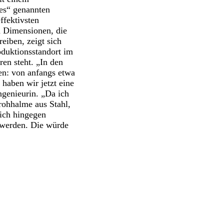
es“ genannten
ffektivsten
n Dimensionen, die
eiben, zeigt sich
oduktionsstandort im
en steht. „In den
en: von anfangs etwa
 haben wir jetzt eine
ingenieurin. „Da ich
rohhalme aus Stahl,
ich hingegen
gt werden. Die würde