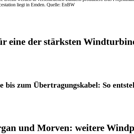
cestation liegt in Emden. Quelle: EnBW
ür eine der stärksten Windturbin
 bis zum Übertragungskabel: So entste
gan und Morven: weitere Windp