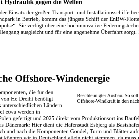
t Hydraulik gegen die Wellen
 der Einsatz der großen Transport- und Installationsschiffe be
dpark in Betrieb, kommt das jüngste Schiff der EnBW-Flotte
pulse“. Sie verfügt über eine hochinnovative Federungstechn
lengang ausgleicht und für eine angenehme Überfahrt sorgt.
he Offshore-Windenergie
mponenten, die für den
Beschleunigter Ausbau: So soll 
 von He Dreiht benötigt
Offshore-Windkraft in den näc
unterschiedlichen Ländern
el etwa werden in
olen gefertigt und 2025 direkt vom Produktionsort ins Baufeld
s Dänemark: Hier dient die Hafenstadt Esbjerg als Basishafe
 nach und nach die Komponenten Gondel, Turm und Blätter au
ht könnten wir in Deutschland allein nicht stemmen, da muss