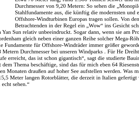
Durchmesser von 9,20 Metern: So sehen die „Monopil
Stahlfundamente aus, die künftig die modernsten und e
Offshore-Windturbinen Europas tragen sollen. Von de
Betrachtenden in der Regel ein „Wow“ ins Gesicht schr
n Yan Sun relativ unbeeindruckt. Sogar dann, wenn sie am Pr
ordenham gleich neben einer ganzen Reihe solcher Mega-Röhr
 die Fundamente für Offshore-Windräder immer größer geword
 8 Metern Durchmesser bei unseren Windparks
. Für He Dreiht
e erreicht, das ist schon gigantisch“, sagt die studierte Bau
t dem Thema beschäftige, sind das für mich eben 64 Riesenst
sten Monaten draußen auf hoher See aufstellen werden. Was m
115,5 Meter langen Rotorblätter, die derzeit in Italien geferti
n echt sehen.“