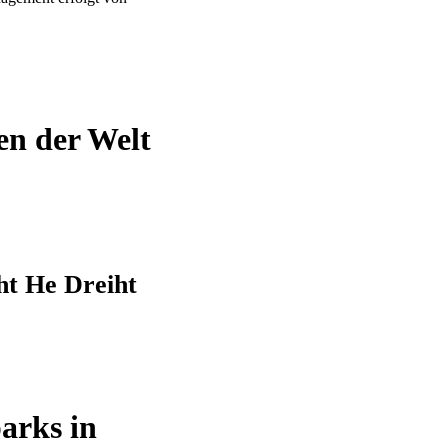
en der Welt
ht He Dreiht
arks in