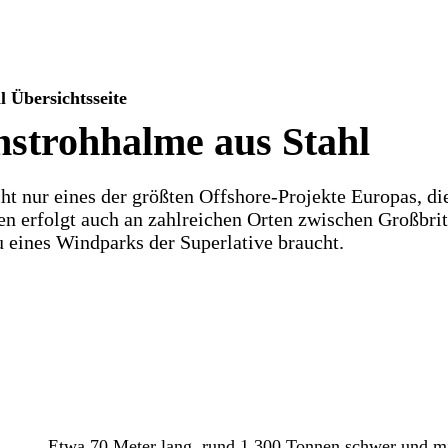
Übersichtsseite
nstrohhalme aus Stahl
cht nur eines der größten Offshore-Projekte Europas, d
n erfolgt auch an zahlreichen Orten zwischen Großbrita
 eines Windparks der Superlative braucht.
Etwa 70 Meter lang, rund 1.300 Tonnen schwer und m