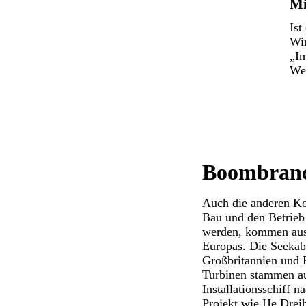
Mi
Ist
Win
„Im
Wel
Boombranc
Auch die anderen Ko
Bau und den Betrieb
werden, kommen aus 
Europas. Die Seekab
Großbritannien und P
Turbinen stammen au
Installationsschiff
Projekt wie He Drei