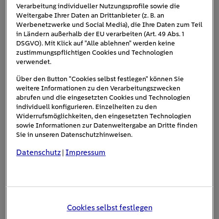
Inspektion beim E-Auto: Was wird
Verarbeitung individueller Nutzungsprofile sowie die
Weitergabe Ihrer Daten an Drittanbieter (z. B. an
gemacht?
Werbenetzwerke und Social Media), die Ihre Daten zum Teil
in Ländern außerhalb der EU verarbeiten (Art. 49 Abs. 1
Die Inspektion des E-Autos wird immer streng nach den
DSGVO). Mit Klick auf "Alle ablehnen" werden keine
Angaben des Fahrzeugherstellers durchgeführt. Zu den
zustimmungspflichtigen Cookies und Technologien
verwendet.
typischen Aufgaben zählen beispielsweise folgende
Maßnahmen:
Über den Button "Cookies selbst festlegen" können Sie
weitere Informationen zu den Verarbeitungszwecken
Äußere und innere Sichtprüfung
abrufen und die eingesetzten Cookies und Technologien
individuell konfigurieren. Einzelheiten zu den
Prüfung von Reifen, Beleuchtung, Unterboden,
Widerrufsmöglichkeiten, den eingesetzten Technologien
Elektronik, Batterie und Klimaanlage
sowie Informationen zur Datenweitergabe an Dritte finden
Eintragung der Inspektion und ggf. der Wartung
Sie in unseren Datenschutzhinweisen.
ins Serviceheft
Datenschutz
Impressum
|
Informieren Sie sich darüber, wie oft der Hersteller eine
Inspektion für Ihr E-Auto empfiehlt. In der Regel finden
Sie im Benutzerhandbuch eine Empfehlung für einen
bestimmten Zeitraum oder aber eine bestimmte Anzahl
Cookies selbst festlegen
an gefahrenen Kilometern. In jedem Fall sollten Sie Ihr E-