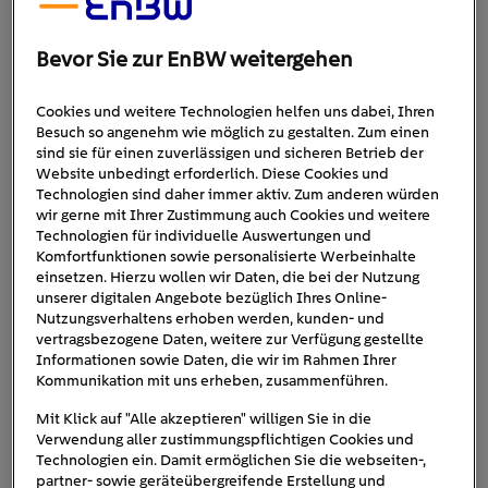
Inspektion
: Bei einer Inspektion überprüft das
Fachpersonal den Ist-Zustand des E-Autos und
stellt eventuelle Mängel fest.
Bevor Sie zur EnBW weitergehen
Wartung
: Im Anschluss daran werden die
Mängel im Zuge der Wartung behoben und das
Cookies und weitere Technologien helfen uns dabei, Ihren
Besuch so angenehm wie möglich zu gestalten. Zum einen
E-Auto wird in den Soll-Zustand versetzt. So
sind sie für einen zuverlässigen und sicheren Betrieb der
sollen größere Mängel verhindert und das
Website unbedingt erforderlich. Diese Cookies und
Fahrzeug instandgehalten werden. Langfristig
Technologien sind daher immer aktiv. Zum anderen würden
wir gerne mit Ihrer Zustimmung auch Cookies und weitere
erhöht das sowohl die Qualität als auch die
Technologien für individuelle Auswertungen und
Lebensdauer.
Komfortfunktionen sowie personalisierte Werbeinhalte
Reparatur
: Bei einer Reparatur hingegen werden
einsetzen. Hierzu wollen wir Daten, die bei der Nutzung
unserer digitalen Angebote bezüglich Ihres Online-
vorhandene Schäden behoben.
Nutzungsverhaltens erhoben werden, kunden- und
vertragsbezogene Daten, weitere zur Verfügung gestellte
Kosten
Ein weiterer Unterschied liegt auch bei den
:
Informationen sowie Daten, die wir im Rahmen Ihrer
Während sie bei der Wartung und der Reparatur von den
Kommunikation mit uns erheben, zusammenführen.
jeweiligen Mängeln bzw. Schäden abhängen, sind die
Mit Klick auf "Alle akzeptieren" willigen Sie in die
Inspektionskosten fix, denn hier wird lediglich eine vorab
Verwendung aller zustimmungspflichtigen Cookies und
festgelegte Checkliste abgearbeitet.
Technologien ein. Damit ermöglichen Sie die webseiten-,
partner- sowie geräteübergreifende Erstellung und