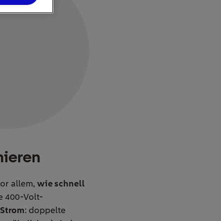
nieren
vor allem,
wie schnell
e 400-Volt-
r Strom
: doppelte