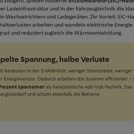
u steigern, spielen moderne
Siliziumkarbid-(SiC)-Halb
 der Ladeinfrastruktur und in der Fahrzeugtechnik die kla
 in Wechselrichtern und Ladegeräten. Ihr Vorteil: SiC-H
haltverlusten arbeiten und wandeln elektrische Energie 
grad und reduziert zugleich die Wärmeentwicklung.
pelte Spannung, halbe Verluste
lt bedeuten in der E-Mobilität: weniger Stromstärke, wenige
r Energieverlust. Dadurch arbeiten die Systeme effizienter –
 Prozent sparsamer
als herkömmliche 400-Volt-Technik. Das 
ergiebedarf und schont ebenfalls die Batterie.