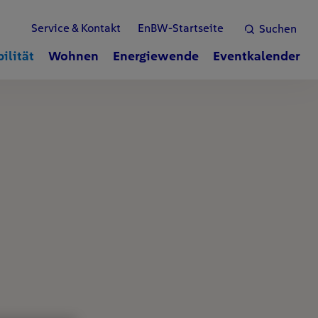
Service & Kontakt
EnBW-Startseite
Suchen
ilität
Wohnen
Energiewende
Eventkalender