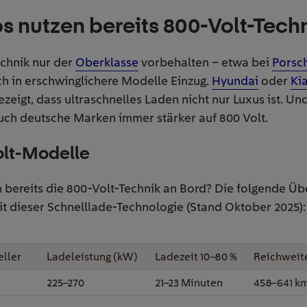
s nutzen bereits 800-Volt-Tech
chnik nur der
Oberklasse
vorbehalten – etwa bei
Porsc
ch in erschwinglichere Modelle Einzug.
Hyundai
oder
Ki
ezeigt, dass ultraschnelles Laden nicht nur Luxus ist. 
uch deutsche Marken immer stärker auf 800 Volt.
olt-Modelle
bereits die 800-Volt-Technik an Bord? Die folgende Über
it dieser Schnelllade-Technologie (Stand Oktober 2025):
eller
Ladeleistung (kW)
Ladezeit 10–80 %
Reichweit
225–270
21–23 Minuten
458–641 k