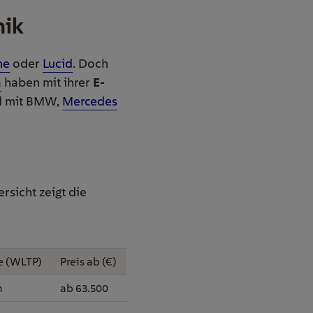
nik
he
oder
Lucid
. Doch
a
haben mit ihrer
E-
Und mit BMW,
Mercedes
sicht zeigt die
e (WLTP)
Preis ab (€)
m
ab 63.500