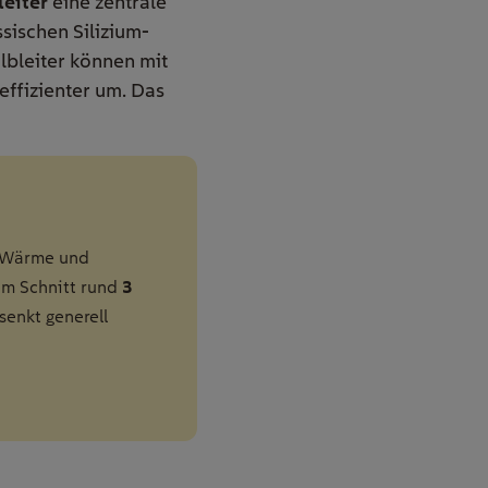
leiter
eine zentrale
ssischen Silizium-
albleiter können mit
effizienter um. Das
r Wärme und
3
 im Schnitt rund
senkt generell