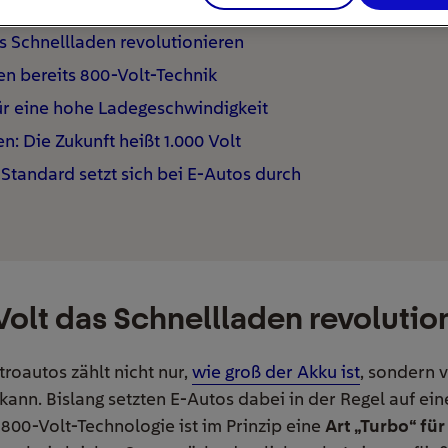
 Schnellladen revolutionieren
en bereits 800-Volt-Technik
ür eine hohe Ladegeschwindigkeit
n: Die Zukunft heißt 1.000 Volt
-Standard setzt sich bei E-Autos durch
olt das Schnellladen revolutio
roautos zählt nicht nur,
wie groß der Akku ist
, sondern 
ann. Bislang setzten E-Autos dabei in der Regel auf ein
800-Volt-Technologie ist im Prinzip eine
Art „Turbo“ fü