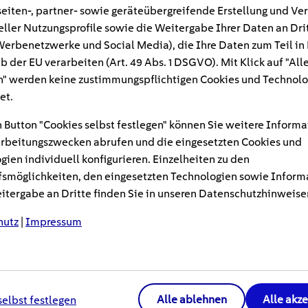
eiten-, partner- sowie geräteübergreifende Erstellung und Ve
eller Nutzungsprofile sowie die Weitergabe Ihrer Daten an Dri
 der Haube laden Elektroautos heute so schne
n Werbenetzwerke und Social Media), die Ihre Daten zum Teil in
 Minuten fließt genug Strom für mehrere Hund
b der EU verarbeiten (Art. 49 Abs. 1 DSGVO). Mit Klick auf "All
chter Meilenstein für mehr Alltagstauglichke
" werden keine zustimmungspflichtigen Cookies und Technolo
wie die 800-Volt-Technologie funktioniert, we
et.
eben – und welche E-Autos die Technik bereits
 Button "Cookies selbst festlegen" können Sie weitere Informa
rbeitungszwecken abrufen und die eingesetzten Cookies und
gien individuell konfigurieren. Einzelheiten zu den
ht nur für Tempo an der Ladesäule, sondern auch für me
smöglichkeiten, den eingesetzten Technologien sowie Inform
Hersteller setzen daher auf E-Autos mit 800-Volt-Syst
tergabe an Dritte finden Sie in unseren Datenschutzhinweise
d die Effizienz zu steigern. Einige gehen noch weiter: V
le, die erfolgreich an der 1.000-Volt-Marke kratzen.
hutz
|
Impressum
ier
Alle ablehnen
Alle akz
selbst festlegen