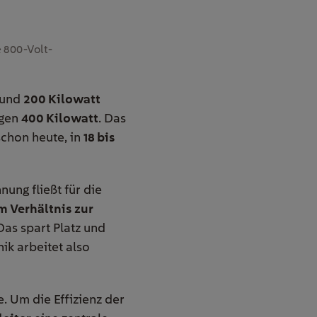
e 800-Volt-
rund
200 Kilowatt
ngen
400 Kilowatt
. Das
schon heute, in
18 bis
ung fließt für die
 Verhältnis zur
as spart Platz und
ik arbeitet also
 Um die Effizienz der