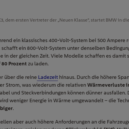
3, dem ersten Vertreter der „Neuen Klasse“, startet BMW in di
hrend ein klassisches 400-Volt-System bei 500 Ampere 
, schafft ein 800-Volt-System unter denselben Bedingu
ie in der gleichen Zeit. Viele Modelle schaffen es damit 
 80 Prozent
zu laden.
r über die reine
Ladezeit
hinaus. Durch die höhere Spann
ger Strom, was wiederum die relativen
Wärmeverluste im
Kabel und Steckverbindungen können dünner ausfallen. D
 wird weniger Energie in Wärme umgewandelt – die Techn
ebiger
.
llen aber auch höhere Anforderungen an die Fahrzeuge.