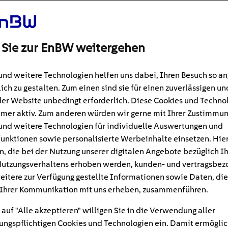
 Sie zur EnBW weitergehen
und weitere Technologien helfen uns dabei, Ihren Besuch so 
ich zu gestalten. Zum einen sind sie für einen zuverlässigen un
der Website unbedingt erforderlich. Diese Cookies und Techno
mer aktiv. Zum anderen würden wir gerne mit Ihrer Zustimmu
und weitere Technologien für individuelle Auswertungen und
unktionen sowie personalisierte Werbeinhalte einsetzen. Hie
n, die bei der Nutzung unserer digitalen Angebote bezüglich I
utzungsverhaltens erhoben werden, kunden- und vertragsbez
#Laden
7
min
eitere zur Verfügung gestellte Informationen sowie Daten, die
Ihrer Kommunikation mit uns erheben, zusammenführen.
it 800-Volt-Technologie
 auf "Alle akzeptieren" willigen Sie in die Verwendung aller
ndard beim Schnelllade
ngspflichtigen Cookies und Technologien ein. Damit ermöglic