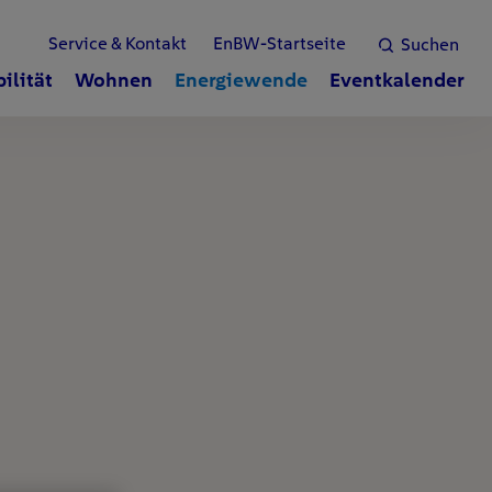
Service & Kontakt
EnBW-Startseite
Suchen
ilität
Wohnen
Energiewende
Eventkalender