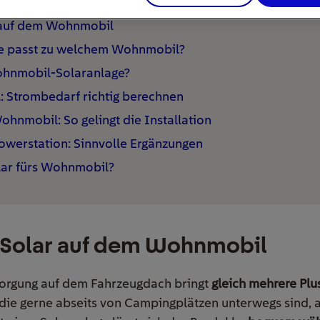
r auf dem Wohnmobil
e passt zu welchem Wohnmobil?
ohnmobil-Solaranlage?
 Strombedarf richtig berechnen
ohnmobil: So gelingt die Installation
owerstation: Sinnvolle Ergänzungen
Solar fürs Wohnmobil?
n Solar auf dem Wohnmobil
sorgung auf dem Fahrzeugdach bringt
gleich mehrere Pl
 die gerne abseits von Campingplätzen unterwegs sind, a