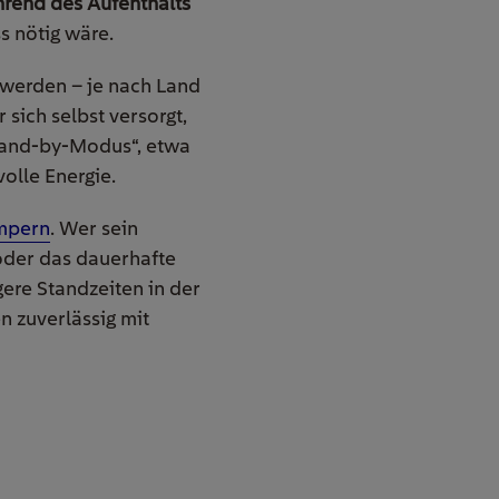
end des Aufenthalts
s nötig wäre.
n werden – je nach Land
 sich selbst versorgt,
Stand-by-Modus“, etwa
olle Energie.
mpern
. Wer sein
oder das dauerhafte
gere Standzeiten in der
 zuverlässig mit