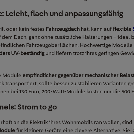
: Leicht, flach und anpassungsfähig
ll oder kein festes
Fahrzeugdach
hat, kann auf
flexible
f dem Dach, ganz ohne zusätzliche Halterungen – ideal b
indlichen Fahrzeugoberflächen. Hochwertige Modelle
ders UV-beständig
und liefern trotz ihres geringen Gewi
ble Module
empfindlicher gegenüber mechanischer Belas
transportiert, sollte besser zu stabileren Varianten grei
en bei 130 Euro, 200-Watt-Module kosten um die 500 E
els: Strom to go
uerhaft an die Elektrik ihres Wohnmobils ran wollen, sind
 Module
für kleinere G
eräte
eine clevere Alternative. Sie 