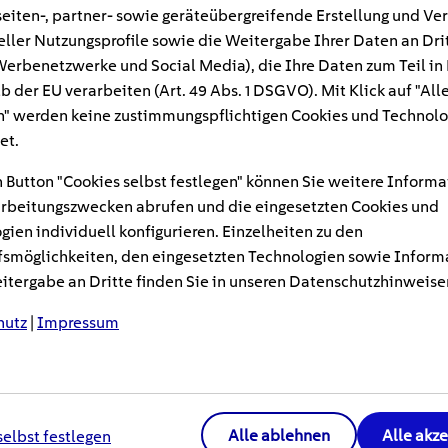
eiten-, partner- sowie geräteübergreifende Erstellung und Ve
eller Nutzungsprofile sowie die Weitergabe Ihrer Daten an Dri
ildach – das klingt nicht nur nachhaltig, s
n Werbenetzwerke und Social Media), die Ihre Daten zum Teil in
aktisch. Solaranlagen machen unterwegs un
b der EU verarbeiten (Art. 49 Abs. 1 DSGVO). Mit Klick auf "All
öglichen freies Campen nahezu überall. Wir 
" werden keine zustimmungspflichtigen Cookies und Technolo
hnt, worauf bei Auswahl und Installation zu 
et.
sten darf.
 Button "Cookies selbst festlegen" können Sie weitere Informa
rbeitungszwecken abrufen und die eingesetzten Cookies und
an
auf dem
Wochenendtrip,
im
klassische
n
Wohnmobil
gien individuell konfigurieren. Einzelheiten zu den
smöglichkeiten, den eingesetzten Technologien sowie Inform
im
Zelt auf dem Festivalgelände: Gerade
beim Camping
tergabe an Dritte finden Sie in unseren Datenschutzhinweise
op oder Kühlbox nicht verzichten. Solaranlagen fürs
Wo
enau das: eine zuverlässige Energiequelle für unterweg
hutz
|
Impressum
ier
Alle ablehnen
Alle akz
selbst festlegen