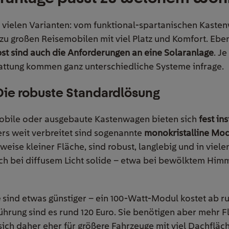
 vielen Varianten: vom funktional-spartanischen Kast
zu großen Reisemobilen mit viel Platz und Komfort. Eb
bst sind auch die Anforderungen an eine Solaranlage
. J
attung kommen ganz unterschiedliche Systeme infrage.
Die robuste Standardlösung
obile oder ausgebaute Kastenwagen bieten sich
fest in
rs weit verbreitet sind sogenannte
monokristalline Mo
weise kleiner Fläche, sind robust, langlebig und in viele
uch bei diffusem Licht solide – etwa bei bewölktem Him
e
sind etwas günstiger – ein 100-Watt-Modul kostet ab ru
hrung sind es rund 120 Euro. Sie benötigen aber mehr Fl
sich daher eher für größere Fahrzeuge mit viel Dachfläch