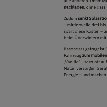
alle anderen. Denn: Mi
nachladen
, ohne dass
Zudem
senkt Solarstr
– mittlerweile drei bi
spart diese Kosten – 
beim Überwintern mit 
Besonders gefragt ist 
Fahrzeug
zum mobilen
„Vanlife“ – setzt oft 
Natur, versorgen Gerä
Energie – und machen 