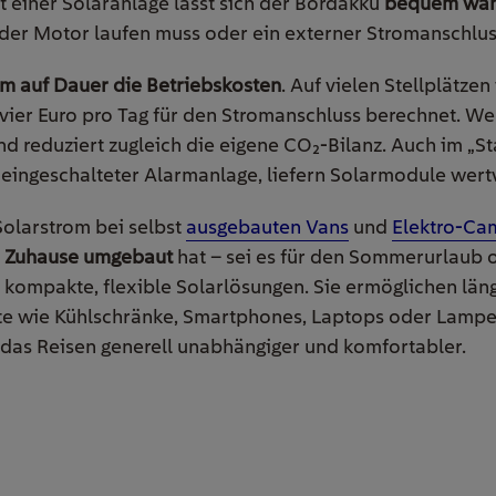
t einer Solaranlage lässt sich der Bordakku
bequem währ
 der Motor laufen muss oder ein externer Stromanschlus
om auf Dauer die Betriebskosten
. Auf vielen Stellplätze
s vier Euro pro Tag für den Stromanschluss berechnet. Wer
und reduziert zugleich die eigene CO₂-Bilanz. Auch im „
eingeschalteter Alarmanlage, liefern Solarmodule wertv
Solarstrom bei selbst
ausgebauten Vans
und
Elektro-Ca
 Zuhause umgebaut
hat – sei es für den Sommerurlaub 
auf kompakte, flexible Solarlösungen. Sie ermöglichen län
te wie Kühlschränke, Smartphones, Laptops oder Lampen
das Reisen generell unabhängiger und komfortabler.