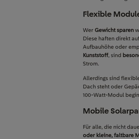
Flexible Module
Wer
Gewicht sparen
wi
Diese haften direkt au
Aufbauhöhe oder empf
Kunststoff
, sind
beson
Strom.
Allerdings sind flexi
Dach steht oder Gepäck 
100-Watt-Modul beginn
Mobile Solarpan
Für alle, die nicht da
oder kleine, faltbare