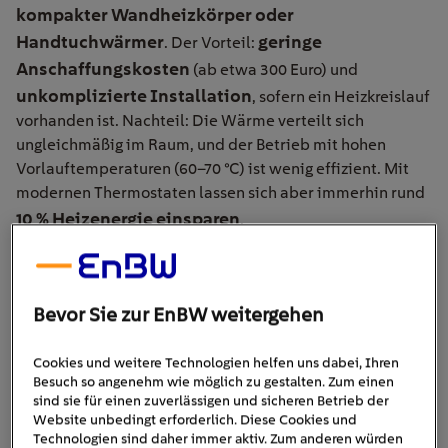
kompakter Wandheizkörper oder
Handtuchwärmer
geringe
. Der Vorteil:
Anschaffungskosten
(ab etwa 300 Euro) und
unkomplizierte Installation
, sofern ein Heizkreislauf
vorhanden ist. Nachteil: Die Wärme verteilt sich
ungleichmäßig im Raum, und der Betrieb mit hohen
Vorlauftemperaturen (60–70 °C) ist wenig effizient. Mit
modernen Thermostaten lassen sich aber immerhin rund
10 % Heizenergie einsparen
.
Bevor Sie zur EnBW weitergehen
Cookies und weitere Technologien helfen uns dabei, Ihren
Besuch so angenehm wie möglich zu gestalten. Zum einen
sind sie für einen zuverlässigen und sicheren Betrieb der
Website unbedingt erforderlich. Diese Cookies und
Technologien sind daher immer aktiv. Zum anderen würden