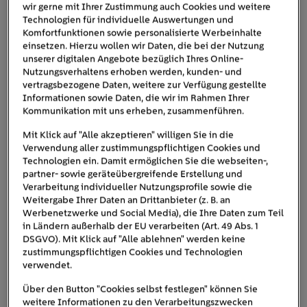
wir gerne mit Ihrer Zustimmung auch Cookies und weitere
Technologien für individuelle Auswertungen und
Komfortfunktionen sowie personalisierte Werbeinhalte
einsetzen. Hierzu wollen wir Daten, die bei der Nutzung
unserer digitalen Angebote bezüglich Ihres Online-
Das Bad zählt zu den wärmsten Räumen im Haus – und damit zu
Nutzungsverhaltens erhoben werden, kunden- und
den energiehungrigsten.
vertragsbezogene Daten, weitere zur Verfügung gestellte
Informationen sowie Daten, die wir im Rahmen Ihrer
Kommunikation mit uns erheben, zusammenführen.
Warmwasser-Fußbodenheizung
Mit Klick auf "Alle akzeptieren" willigen Sie in die
Verwendung aller zustimmungspflichtigen Cookies und
Eine Fußbodenheizung sorgt für gleichmäßige
Technologien ein. Damit ermöglichen Sie die webseiten-,
Strahlungswärme und ein angenehmes Barfußgefühl.
partner- sowie geräteübergreifende Erstellung und
niedrigen
Besonders effizient arbeitet sie bei
Verarbeitung individueller Nutzungsprofile sowie die
Weitergabe Ihrer Daten an Drittanbieter (z. B. an
Vorlauftemperaturen von 30–35 °C
– ideal in
Werbenetzwerke und Social Media), die Ihre Daten zum Teil
Kombination mit Wärmepumpe oder Solarthermie. Im
in Ländern außerhalb der EU verarbeiten (Art. 49 Abs. 1
Neubau ist die Installation Standard, im Altbau ebenfalls
DSGVO). Mit Klick auf "Alle ablehnen" werden keine
zustimmungspflichtigen Cookies und Technologien
Kosten liegen
möglich, aber etwas aufwendiger. Die
verwendet.
zwischen 70 und 120 Euro pro m²
inklusive Einbau.
Über den Button "Cookies selbst festlegen" können Sie
Im Vergleich zu herkömmlichen Heizkörpern lassen sich
weitere Informationen zu den Verarbeitungszwecken