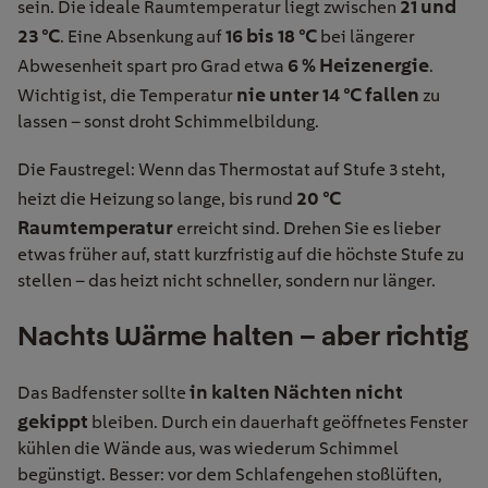
21 und
sein. Die ideale Raumtemperatur liegt zwischen
23 °C
16 bis 18 °C
. Eine Absenkung auf
bei längerer
6 % Heizenergie
Abwesenheit spart pro Grad etwa
.
nie unter 14 °C fallen
Wichtig ist, die Temperatur
zu
lassen – sonst droht Schimmelbildung.
Die Faustregel: Wenn das Thermostat auf Stufe 3 steht,
20 °C
heizt die Heizung so lange, bis rund
Raumtemperatur
erreicht sind. Drehen Sie es lieber
etwas früher auf, statt kurzfristig auf die höchste Stufe zu
stellen – das heizt nicht schneller, sondern nur länger.
Nachts Wärme halten – aber richtig
in kalten Nächten nicht
Das Badfenster sollte
gekippt
bleiben. Durch ein dauerhaft geöffnetes Fenster
kühlen die Wände aus, was wiederum Schimmel
begünstigt. Besser: vor dem Schlafengehen stoßlüften,