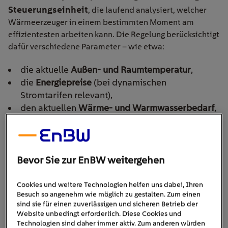
Steuerungseinheit
, die laufend analysiert, welcher
Wärmeerzeuger in einem bestimmten Moment am
effizientesten arbeiten kann. Die Regelung berücksichtigt
dafür verschiedene Parameter – wie etwa:
die aktuelle
Außen- und Raumtemperatur
,
die
Energiepreise
(bei dynamischen
Stromtarifen relevant),
den aktuellen
Wärme- und Warmwasserbedarf
,
sowie – bei vernetzten Systemen – sogar
Wetterprognosen
.
Alternativ- oder Parallelbetrieb
Bevor Sie zur EnBW weitergehen
Die Anlage schaltet dann automatisch zwischen den
Cookies und weitere Technologien helfen uns dabei, Ihren
Besuch so angenehm wie möglich zu gestalten. Zum einen
beiden Heizsystemen um oder betreibt sie kombiniert.
sind sie für einen zuverlässigen und sicheren Betrieb der
Das funktioniert entweder im sogenannten
Website unbedingt erforderlich. Diese Cookies und
Alternativbetrieb
Parallelbetrieb
oder im
:
Technologien sind daher immer aktiv. Zum anderen würden