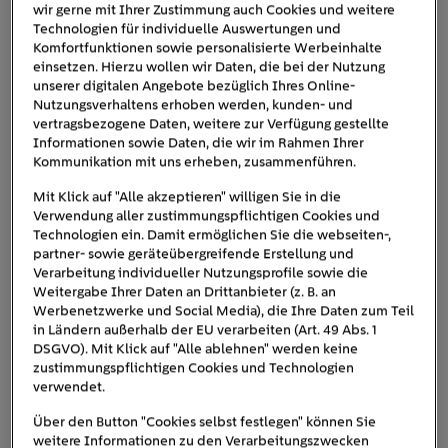
wir gerne mit Ihrer Zustimmung auch Cookies und weitere
Technologien für individuelle Auswertungen und
Alternativbetrieb
: Der regenerative
Komfortfunktionen sowie personalisierte Werbeinhalte
Wärmeerzeuger (z. B. Wärmepumpe) arbeitet
einsetzen. Hierzu wollen wir Daten, die bei der Nutzung
bevorzugt. Erst wenn dieser nicht ausreicht, wird
unserer digitalen Angebote bezüglich Ihres Online-
die zweite Heizquelle (z. B. Gastherme)
Nutzungsverhaltens erhoben werden, kunden- und
vertragsbezogene Daten, weitere zur Verfügung gestellte
zugeschaltet. Diese Betriebsweise ist besonders
Informationen sowie Daten, die wir im Rahmen Ihrer
effizient und auch förderfähig, da sie
Kommunikation mit uns erheben, zusammenführen.
erneuerbare Energien priorisiert.
Mit Klick auf "Alle akzeptieren" willigen Sie in die
Parallelbetrieb
: Beide Wärmeerzeuger laufen
Verwendung aller zustimmungspflichtigen Cookies und
gleichzeitig und teilen sich die Last. Diese
Technologien ein. Damit ermöglichen Sie die webseiten-,
partner- sowie geräteübergreifende Erstellung und
Variante kann sinnvoll sein, wenn sehr hohe
Verarbeitung individueller Nutzungsprofile sowie die
Heizlasten abzudecken sind oder wenn beide
Weitergabe Ihrer Daten an Drittanbieter (z. B. an
Komponenten aus Effizienzgründen gleichzeitig
Werbenetzwerke und Social Media), die Ihre Daten zum Teil
eingesetzt werden sollen.
in Ländern außerhalb der EU verarbeiten (Art. 49 Abs. 1
DSGVO). Mit Klick auf "Alle ablehnen" werden keine
Moderne Systeme sind dabei lernfähig: Je
zustimmungspflichtigen Cookies und Technologien
länger die Hybridheizung in Betrieb ist, desto
verwendet.
genauer kann sie das Nutzerverhalten
Über den Button "Cookies selbst festlegen" können Sie
vorhersagen und sich optimal daran anpassen.
weitere Informationen zu den Verarbeitungszwecken